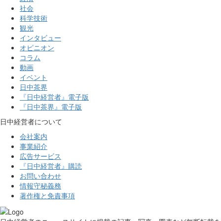
社会
科学技術
観光
インタビュー
オピニオン
コラム
動画
イベント
日中茶界
『日中経営者』電子版
『日中茶界』電子版
日中経営者について
会社案内
事業紹介
広告サービス
『日中経営者』購読
お問い合わせ
情報守秘義務
著作権と免責事項