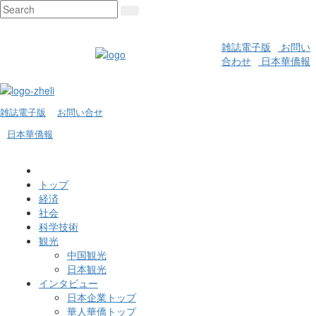
雑誌電子版
お問い
合わせ
日本華僑報
雑誌電子版
お問い合せ
日本華僑報
トップ
経済
社会
科学技術
観光
中国観光
日本観光
インタビュー
日本企業トップ
華人華僑トップ