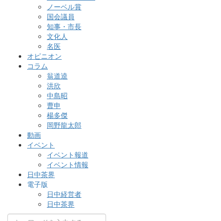
ノーベル賞
国会議員
知事・市長
文化人
名医
オピニオン
コラム
翁道逵
洪欣
中島昭
曹申
楊多傑
岡野龍太郎
動画
イベント
イベント報道
イベント情報
日中茶界
電子版
日中経営者
日中茶界