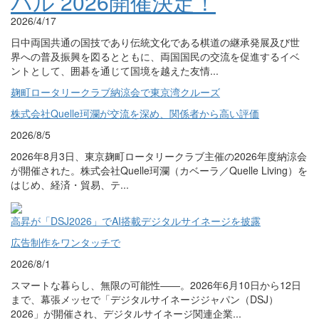
バル 2026開催決定！
2026/4/17
日中両国共通の国技であり伝統文化である棋道の継承発展及び世
界への普及振興を図るとともに、両国国民の交流を促進するイベ
ントとして、囲碁を通じて国境を越えた友情...
麹町ロータリークラブ納涼会で東京湾クルーズ
株式会社Quelle珂瀾が交流を深め、関係者から高い評価
2026/8/5
2026年8月3日、東京麹町ロータリークラブ主催の2026年度納涼会
が開催された。株式会社Quelle珂瀾（カベーラ／Quelle Living）を
はじめ、経済・貿易、テ...
高昇が「DSJ2026」でAI搭載デジタルサイネージを披露
広告制作をワンタッチで
2026/8/1
スマートな暮らし、無限の可能性――。2026年6月10日から12日
まで、幕張メッセで「デジタルサイネージジャパン（DSJ）
2026」が開催され、デジタルサイネージ関連企業...