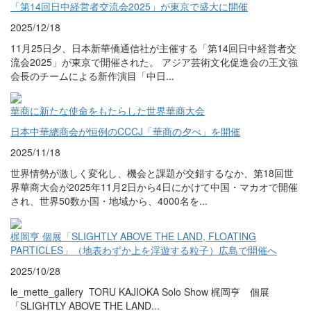
「第14回日中経営者交流会2025」が東京で盛大に開催
2025/12/18
11月25日夕、日本新華僑通信社が主催する「第14回日中経営者交
流会2025」が東京で開催された。 アジア芸術文化促進会の王文強
会長のチームによる新作演目「中日...
華商に新たな使命をもたらした世界華商大会
日本中華總商会が恒例のCCCJ「華商の夕べ」を開催
2025/11/18
世界情勢が激しく変化し、機会と課題が交錯するなか、第18回世
界華商大会が2025年11月2日から4日にかけて中国・マカオで開催
され、世界50数か国・地域から、4000名を...
梶岡亨 個展「SLIGHTLY ABOVE THE LAND, FLOATING
PARTICLES」（地表わずか上を浮遊する粒子）広島で開催へ
2025/10/28
le_mette_gallery TORU KAJIOKA Solo Show 梶岡亨 個展
「SLIGHTLY ABOVE THE LAND...