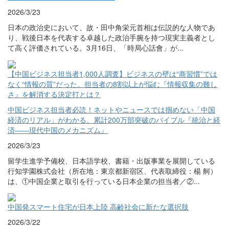
2026/3/23
日本の政治史において、故・田中角栄元首相は伝説的な人物であ
り、戦後日本を代表する卓越した政治手腕を持つ現実主義者とし
て高く評価されている。3月16日、「時局心話會」が...
【中国ビジネス担当者1,000人調査】ビジネスの壁は“商習慣”では
なく“情報の質”だった。担当者の8割以上が悩む『情報収集の難し
さ』を解消する決定打とは？
中国ビジネス担当者必読！ネットやニュースでは掴めない「中国
経済のリアル」がわかる、累計200万部突破のバイブル『統治と経
済――現代中国のメカニズム』
2026/3/23
留学生進学予備校、日本語学校、書籍・出版事業を展開している
行知学園株式会社（所在地：東京都新宿区、代表取締役：楊 舸）
は、①中国企業と取引を行っている日本企業の担当者／②...
中国発スマート住宅が日本上陸 高齢社会に新たな選択肢
2026/3/22