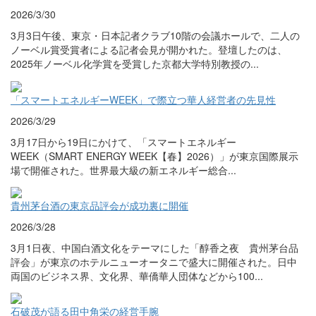
2026/3/30
3月3日午後、東京・日本記者クラブ10階の会議ホールで、二人の
ノーベル賞受賞者による記者会見が開かれた。登壇したのは、
2025年ノーベル化学賞を受賞した京都大学特別教授の...
「スマートエネルギーWEEK」で際立つ華人経営者の先見性
2026/3/29
3月17日から19日にかけて、「スマートエネルギー
WEEK（SMART ENERGY WEEK【春】2026）」が東京国際展示
場で開催された。世界最大級の新エネルギー総合...
貴州茅台酒の東京品評会が成功裏に開催
2026/3/28
3月1日夜、中国白酒文化をテーマにした「醇香之夜 貴州茅台品
評会」が東京のホテルニューオータニで盛大に開催された。日中
両国のビジネス界、文化界、華僑華人団体などから100...
石破茂が語る田中角栄の経営手腕