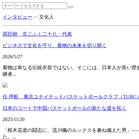
インタビュー
文化人
>>
原巨樹 京ごふく二十八・代表
ビジネスで文化を守り、着物の未来を切り開く
2026/5/27
着物は単なる伝統衣装ではない。そこには、日本人が長い歴
継者...
任 序航 東京ユナイテッドバスケットボールクラブ（TUBC
日本のコートで中国バスケットボールの新たな道を拓く
2025/11/20
「桜木花道の闘志に、流川楓のルックスを兼ね備えた男」―
た。...