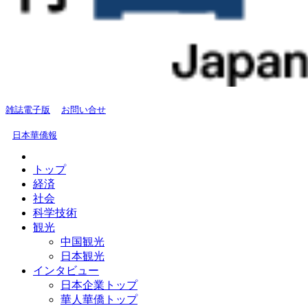
雑誌電子版
お問い合せ
日本華僑報
トップ
経済
社会
科学技術
観光
中国観光
日本観光
インタビュー
日本企業トップ
華人華僑トップ