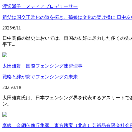
渡辺満子 メディアプロデューサー
祖父は国交正常化の道を拓き、孫娘は文化の架け橋に 日中友
2025/6/11
日中関係の歴史においては、両国の友好に尽力した多くの先
平正...
太田雄貴 国際フェンシング連盟理事
戦略と絆が紡ぐフェンシングの未来
2025/3/18
太田雄貴氏は、日本フェンシング界を代表するアスリートであ
ン...
李巍 金銅仏像収集家、東方瑰宝（北京）芸術品有限会社会