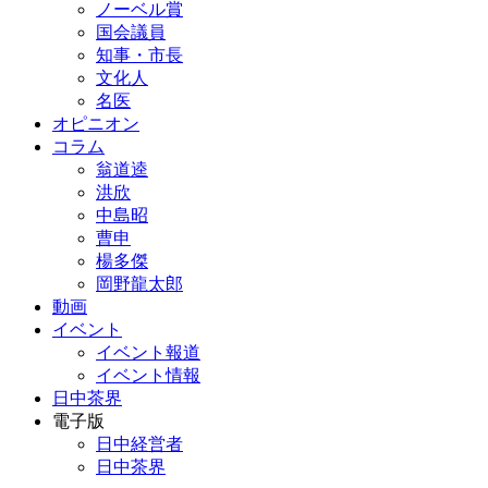
ノーベル賞
国会議員
知事・市長
文化人
名医
オピニオン
コラム
翁道逵
洪欣
中島昭
曹申
楊多傑
岡野龍太郎
動画
イベント
イベント報道
イベント情報
日中茶界
電子版
日中経営者
日中茶界