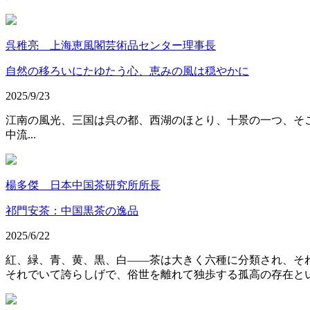
呉稚亮 上海恵風閣芸術品センター理事長
自然の移ろいにたゆたう心、恵みの風は穏やかに
2025/9/23
江南の風光、三国は呉の都、西湖のほとり、十景の一つ、そ
中流...
楊多傑 日本中国茶研究所所長
祁門安茶：中国黒茶の逸品
2025/6/22
紅、緑、青、黄、黒、白――茶は大きく六種に分類され、そ
それでいて誇らしげで、俗世を離れて独歩する孤高の存在と