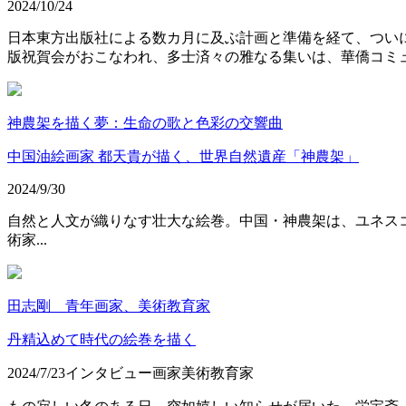
2024/10/24
日本東方出版社による数カ月に及ぶ計画と準備を経て、つい
版祝賀会がおこなわれ、多士済々の雅なる集いは、華僑コミ
神農架を描く夢：生命の歌と色彩の交響曲
中国油絵画家 都天貴が描く、世界自然遺産「神農架」
2024/9/30
自然と人文が織りなす壮大な絵巻。中国・神農架は、ユネス
術家...
田志剛 青年画家、美術教育家
丹精込めて時代の絵巻を描く
2024/7/23
インタビュー
画家
美術教育家