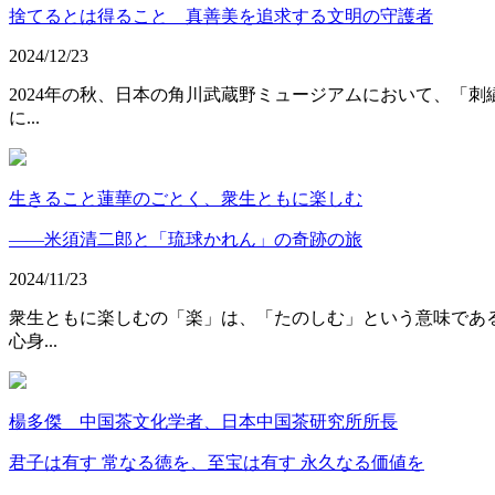
捨てるとは得ること 真善美を追求する文明の守護者
2024/12/23
2024年の秋、日本の角川武蔵野ミュージアムにおいて、「
に...
生きること蓮華のごとく、衆生ともに楽しむ
――米須清二郎と「琉球かれん」の奇跡の旅
2024/11/23
衆生ともに楽しむの「楽」は、「たのしむ」という意味であ
心身...
楊多傑 中国茶文化学者、日本中国茶研究所所長
君子は有す 常なる徳を、至宝は有す 永久なる価値を