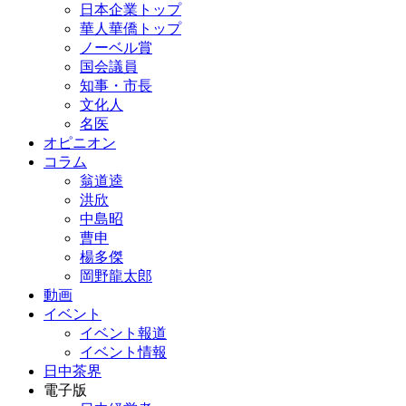
日本企業トップ
華人華僑トップ
ノーベル賞
国会議員
知事・市長
文化人
名医
オピニオン
コラム
翁道逵
洪欣
中島昭
曹申
楊多傑
岡野龍太郎
動画
イベント
イベント報道
イベント情報
日中茶界
電子版