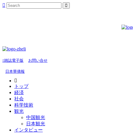
雑誌電子版
お問い合せ
日本華僑報
トップ
経済
社会
科学技術
観光
中国観光
日本観光
インタビュー