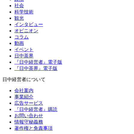
社会
科学技術
観光
インタビュー
オピニオン
コラム
動画
イベント
日中茶界
『日中経営者』電子版
『日中茶界』電子版
日中経営者について
会社案内
事業紹介
広告サービス
『日中経営者』購読
お問い合わせ
情報守秘義務
著作権と免責事項