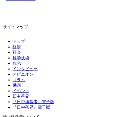
サイトマップ
トップ
経済
社会
科学技術
観光
インタビュー
オピニオン
コラム
動画
イベント
日中茶界
『日中経営者』電子版
『日中茶界』電子版
日中経営者について