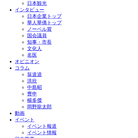
日本観光
インタビュー
日本企業トップ
華人華僑トップ
ノーベル賞
国会議員
知事・市長
文化人
名医
オピニオン
コラム
翁道逵
洪欣
中島昭
曹申
楊多傑
岡野龍太郎
動画
イベント
イベント報道
イベント情報