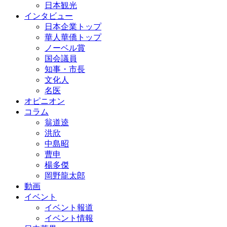
日本観光
インタビュー
日本企業トップ
華人華僑トップ
ノーベル賞
国会議員
知事・市長
文化人
名医
オピニオン
コラム
翁道逵
洪欣
中島昭
曹申
楊多傑
岡野龍太郎
動画
イベント
イベント報道
イベント情報