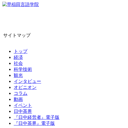
サイトマップ
トップ
経済
社会
科学技術
観光
インタビュー
オピニオン
コラム
動画
イベント
日中茶界
『日中経営者』電子版
『日中茶界』電子版