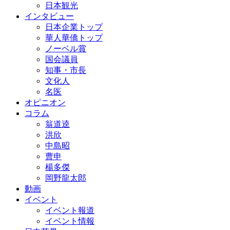
日本観光
インタビュー
日本企業トップ
華人華僑トップ
ノーベル賞
国会議員
知事・市長
文化人
名医
オピニオン
コラム
翁道逵
洪欣
中島昭
曹申
楊多傑
岡野龍太郎
動画
イベント
イベント報道
イベント情報