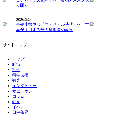
り開く
2026/5/20
半導体競争は「マテリアル時代」へ 世
界が注目する華人科学者の成果
サイトマップ
トップ
経済
社会
科学技術
観光
インタビュー
オピニオン
コラム
動画
イベント
日中茶界