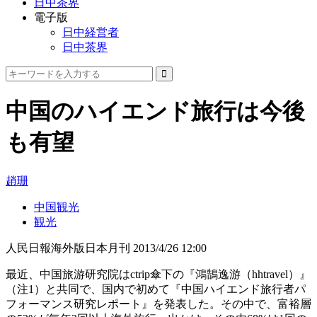
日中茶界
電子版
日中経営者
日中茶界
中国のハイエンド旅行は今後
も有望
趙珊
中国観光
観光
人民日報海外版日本月刊
2013/4/26 12:00
最近、中国旅游研究院はctrip傘下の『鴻鵠逸游（hhtravel）』
（注1）と共同で、国内で初めて『中国ハイエンド旅行者パ
フォーマンス研究レポート』を発表した。その中で、富裕層