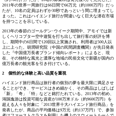
2011年の世界一周旅行は66日間で66万元（約1000万円）だっ
たが、10名の定員はわずか30秒であっという間に埋まってし
まった。これはハイエンド旅行が間違いなく巨大な潜在市場
を持つことを示している。
2013年の春節のゴールデン･ウイーク期間中、アモイでは新
しくヘリコプター空中遊覧を打ち出して旅行客の好評を博
し、期間中の6日間で120回以上実施され、利用者は500人以
上に上った。胡潤研究院（中国の民間調査機関）が先日発表
した『中国億万長者ブランド傾向レポート』によると、現
在、その独特な風光と濃厚な地域の民俗文化で新疆が国内の
億万長者の観光客を引き付けている。
2 個性的な体験と高い品質を重視
ハイエンド旅行商品は旅行者の個別の夢を最大限に満足させ
ることができ、サービスはきめ細かく、その商品はしばしば
「新」「奇」「特」などと銘打たれている。2013年の初め、
鴻鵠逸游は投資可能な資産が100万米ドル（約9600万円）を
超える人々を対象に「2013世界十大ハイエンド旅行商品」を
発表したが、商品の平均価格は9万元（約137万円）で、参加
者はファーストクラスを利用した機上のスウィートルームで