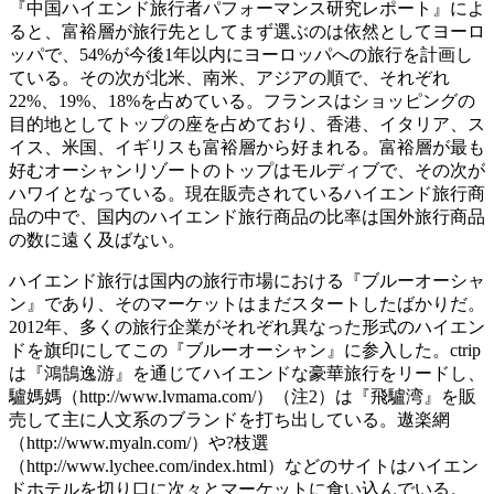
『中国ハイエンド旅行者パフォーマンス研究レポート』によ
ると、富裕層が旅行先としてまず選ぶのは依然としてヨーロ
ッパで、54%が今後1年以内にヨーロッパへの旅行を計画し
ている。その次が北米、南米、アジアの順で、それぞれ
22%、19%、18%を占めている。フランスはショッピングの
目的地としてトップの座を占めており、香港、イタリア、ス
イス、米国、イギリスも富裕層から好まれる。富裕層が最も
好むオーシャンリゾートのトップはモルディブで、その次が
ハワイとなっている。現在販売されているハイエンド旅行商
品の中で、国内のハイエンド旅行商品の比率は国外旅行商品
の数に遠く及ばない。
ハイエンド旅行は国内の旅行市場における『ブルーオーシャ
ン』であり、そのマーケットはまだスタートしたばかりだ。
2012年、多くの旅行企業がそれぞれ異なった形式のハイエン
ドを旗印にしてこの『ブルーオーシャン』に参入した。ctrip
は『鴻鵠逸游』を通じてハイエンドな豪華旅行をリードし、
驢媽媽（http://www.lvmama.com/）（注2）は『飛驢湾』を販
売して主に人文系のブランドを打ち出している。遨楽網
（http://www.myaln.com/）や?枝選
（http://www.lychee.com/index.html）などのサイトはハイエン
ドホテルを切り口に次々とマーケットに食い込んでいる。