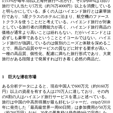
の53%が毎年3回以上海外旅行へ出かけ、その内68%は1回の
旅行で1人当たり5万元（約76万4000円）以上を消費している
と明らかにしている。多くの人はハイエンド旅行とは豪華旅
行であり、5星クラスのホテルに泊まり、航空機のファース
トクラスを使うことだと考えている。ハイエンド旅行が対象
としている旅行者の消費能力が高く、ハイエンド旅行商品の
価格が通常より高いことは紛れもない。だがハイエンドとは
必ずしも豪華であるということとイコールではない。ハイエ
ンド旅行が強調しているのは個別のニーズと体験を深めるこ
とで、商品の品質やサービスの質などに対する要求が高い、
一種の高品質、個性化、配慮に満ちた旅行形式であり、大衆
旅行がある段階まで発展すれば行き着く必然の商品だ。
1 巨大な潜在市場
ある分析データによると、現在中国人で600万元（約9160万
円）以上の資産を有する人は270万人に達しており、その内
の6割の人はハイエンド旅行サービスを選ぶと述べている。
旅行は中国の中高所得層が最も好むレジャーだ。ctripが2010
年に発売した「最高級世界一周60日間」は参加費用が50万元
（約760万円）だが、20名の募集枠は発売後9分で完売した。