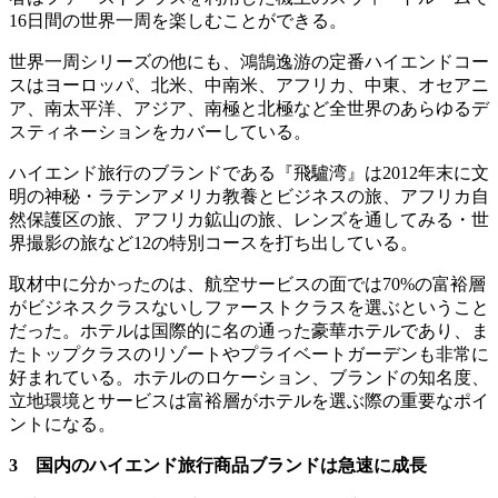
16日間の世界一周を楽しむことができる。
世界一周シリーズの他にも、鴻鵠逸游の定番ハイエンドコー
スはヨーロッパ、北米、中南米、アフリカ、中東、オセアニ
ア、南太平洋、アジア、南極と北極など全世界のあらゆるデ
スティネーションをカバーしている。
ハイエンド旅行のブランドである『飛驢湾』は2012年末に文
明の神秘・ラテンアメリカ教養とビジネスの旅、アフリカ自
然保護区の旅、アフリカ鉱山の旅、レンズを通してみる・世
界撮影の旅など12の特別コースを打ち出している。
取材中に分かったのは、航空サービスの面では70%の富裕層
がビジネスクラスないしファーストクラスを選ぶということ
だった。ホテルは国際的に名の通った豪華ホテルであり、ま
たトップクラスのリゾートやプライベートガーデンも非常に
好まれている。ホテルのロケーション、ブランドの知名度、
立地環境とサービスは富裕層がホテルを選ぶ際の重要なポイ
ントになる。
3 国内のハイエンド旅行商品ブランドは急速に成長