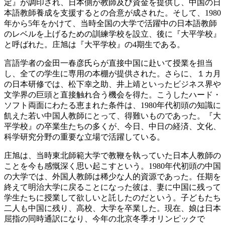
定』が調印され、日本側が教師及び資金を提供し、中国の日
本語教師養成を支援するとの合意が成された。そして、1980
年から5年をかけて、当時全国の大学で活躍中の日本語教師
のレベルを上げるための訓練学校を設立、後に『大平学校』
と呼ばれた。庄旭は『大平学校』の4期生である。
言語学者の金田一春彦氏らが直接中国に赴いて授業を担当
し、全ての学生に専用の本棚が提供された。さらに、１カ月
の日本研修では、松下幸之助、井上靖といったビジネス界や
文学界の巨頭と直接触れ合う機会を得た。こうしたハード・
ソフト両面にわたる恵まれた条件は、1980年代初頭の知識に
飢えた若い中国人教師にとって、得難いものであった。『大
平学校』の卒業生たちの多くが、今日、中日の経済、文化、
科学研究分野の重要な立場で活躍している。
庄旭は、当時東北師範大学で教鞭を執っていた日本人教師の
ことを今も感慨深く思い起こすという。1980年代初頭の中国
の大学では、外国人教師は稀少な人的資源であった。任期を
終えて明治大学に戻ることになった彼は、妻に中国に残って
学生たちに授業して欲しいと託したのだという。子どもたち
二人も中国に残り、高校、大学を卒業した。現在、娘は日本
屈指の同時通訳になり、今年の北京冬季オリンピックで