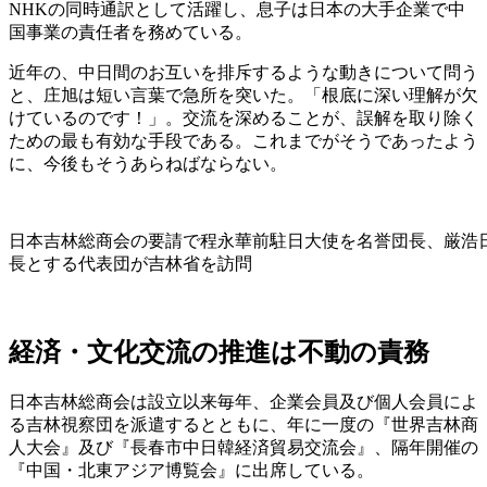
NHKの同時通訳として活躍し、息子は日本の大手企業で中
国事業の責任者を務めている。
近年の、中日間のお互いを排斥するような動きについて問う
と、庄旭は短い言葉で急所を突いた。「根底に深い理解が欠
けているのです！」。交流を深めることが、誤解を取り除く
ための最も有効な手段である。これまでがそうであったよう
に、今後もそうあらねばならない。
日本吉林総商会の要請で程永華前駐日大使を名誉団長、厳浩
長とする代表団が吉林省を訪問
経済・文化交流の推進は
不動の責務
日本吉林総商会は設立以来毎年、企業会員及び個人会員によ
る吉林視察団を派遣するとともに、年に一度の『世界吉林商
人大会』及び『長春市中日韓経済貿易交流会』、隔年開催の
『中国・北東アジア博覧会』に出席している。