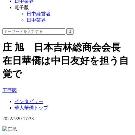
日中茶界
電子版
日中経営者
日中茶界
庄 旭 日本吉林総商会会長
在日華僑は中日友好を担う自
覚で
王亜囡
インタビュー
華人華僑トップ
2022/5/20 17:33