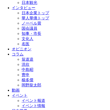
日本観光
インタビュー
日本企業トップ
華人華僑トップ
ノーベル賞
国会議員
知事・市長
文化人
名医
オピニオン
コラム
翁道逵
洪欣
中島昭
曹申
楊多傑
岡野龍太郎
動画
イベント
イベント報道
イベント情報