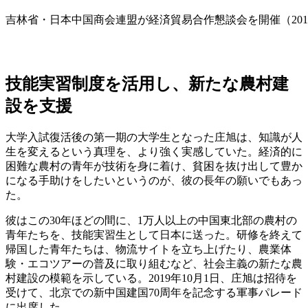
吉林省・日本中国商会連盟が経済貿易合作懇談会を開催（201
技能実習制度を活用し、
新たな農村建
設を支援
大学入試復活後の第一期の大学生となった庄旭は、知識が人
生を変えるという真理を、より強く実感していた。経済的に
困難な農村の青年が技術を身に着け、貧困を抜け出して豊か
になる手助けをしたいというのが、彼の長年の願いでもあっ
た。
彼はこの30年ほどの間に、1万人以上の中国東北部の農村の
青年たちを、技能実習生として日本に送った。研修を終えて
帰国した青年たちは、物流サイトを立ち上げたり、農業体
験・エコツアーの普及に取り組むなど、社会主義の新たな農
村建設の模範を示している。2019年10月1日、庄旭は招待を
受けて、北京での新中国建国70周年を記念する軍事パレード
に出席した。