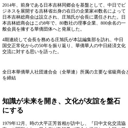
2014年、前身である日本吉林同郷会を基盤として、中日でビ
ジネスを展開する吉林省出身の在日の企業家40数名によって
日本吉林総商会は設立され、庄旭氏が会長に選任された。日
本吉林総商会はこの8年で、80数社の理事企業、800余名の一
般会員を擁する華僑団体へと発展した。
4期連続して会長を務める庄旭氏が本誌編集部を訪れ、中日
国交正常化からの50年を振り返り、華僑華人の中日経済文化
交流に対する思いを語った。
全日本華僑華人社団連合会（全華連）所属の主要な省級商会
を締結
知識が未来を開き、
文化が友誼を盤石
にする
1979年12月、時の大平正芳首相が訪中し、『日中文化交流協