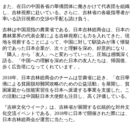
また、在日の中国各省の華僑団体に働きかけて代表団を組織
し、吉林視察に赴いている。さらに、吉林省の各級指導者が
率いる訪日視察の交渉や手配も請け負う。
吉林は中国屈指の農業省である。日本吉林総商会は、日本の
農林業界の代表企業による吉林視察にも力を入れてきた。現
地を視察することによって、中国に対して馴染みが薄く懐疑
的であった日本企業が、次々と理解を深め、好意的になり、
「隣人」から「友人」へと変わっていった。庄旭は感慨深く
語る。「中国への理解を深めた日本の友人たちは、帰国後、
歩く広告塔になってくれています」。
2018年、日本吉林総商会のチームは甘粛省に赴き、「在日華
僑による貧困脱却難関攻略のための公益活動」を展開し、貧
困家庭から技能実習生を日本へ派遣する事業を支援した。こ
の活動には中国駐日本大使館も注目し、高く評価している。
『吉林文化ウイーク』は、吉林省が展開する伝統的な対外文
化交流イベントである。2018年に日本で開催された際には、
日本吉林総商会が運営に当たった。