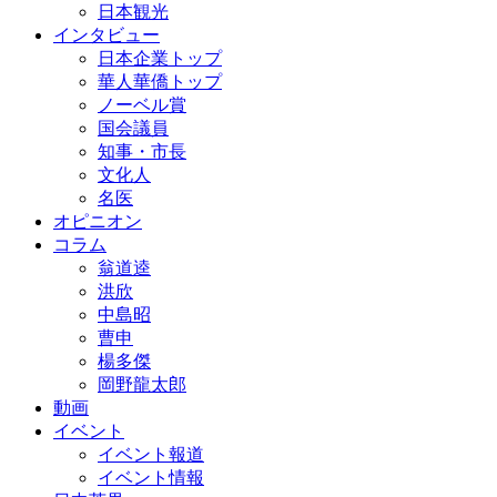
日本観光
インタビュー
日本企業トップ
華人華僑トップ
ノーベル賞
国会議員
知事・市長
文化人
名医
オピニオン
コラム
翁道逵
洪欣
中島昭
曹申
楊多傑
岡野龍太郎
動画
イベント
イベント報道
イベント情報