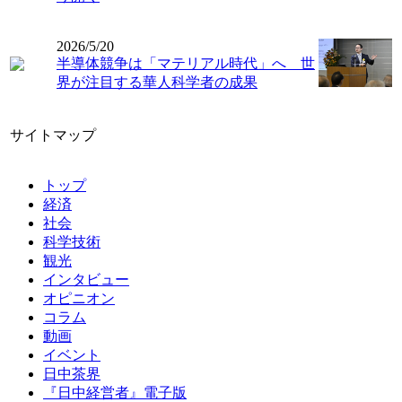
2026/5/20
半導体競争は「マテリアル時代」へ 世
界が注目する華人科学者の成果
サイトマップ
トップ
経済
社会
科学技術
観光
インタビュー
オピニオン
コラム
動画
イベント
日中茶界
『日中経営者』電子版