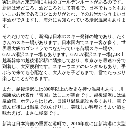
実は新潟と東京間にも縦のゴールデンルートがあるのです。
新潟は米どころ、酒どころとして有名で、日本でもっともお
いしいお米であるコシヒカリがとれ、そのお米からうまい日
本酒ができますし、海外にも知られている湯沢温泉もありま
す。
それだけでなく、新潟は日本のスキー発祥の地であり、たく
さんのスキー場があります。日本国内でスキー客が多く、世
界最大級のゴンドラでつながっている苗場スキー場や、
GALA湯沢スキー場もあります。GALA湯沢スキー場はJR上
越新幹線の越後湯沢駅に隣接しており、東京から最速77分で
到着し、大変便利です。スキーウエアのレンタルもあり、手
ぶらで来ても心配なく、大人から子どもまで、雪でたっぷり
楽しむことができます。
また、越後湯沢には800年以上の歴史を持つ温泉もあり、川
端康成の代表作『雪国』はここが舞台です。越後湯沢には温
泉旅館、ホテルをはじめ、日帰り温泉施設も多くあり、雪で
遊んだ後には温泉でのんびりし、美味しい料理とうまい酒を
味わえば、まさに極楽です。
新潟は日本海側の重要な港町で、2016年度には新潟港に大型