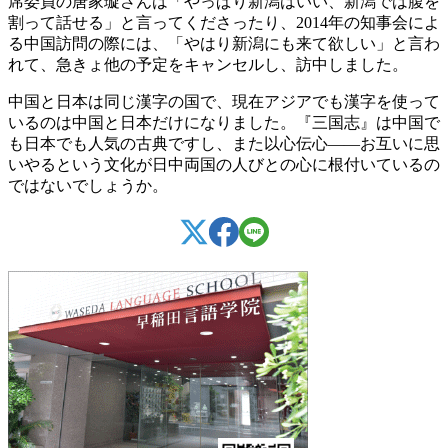
席委員の唐家璇さんは「やっぱり新潟はいい、新潟では腹を
割って話せる」と言ってくださったり、2014年の知事会によ
る中国訪問の際には、「やはり新潟にも来て欲しい」と言わ
れて、急きょ他の予定をキャンセルし、訪中しました。
中国と日本は同じ漢字の国で、現在アジアでも漢字を使って
いるのは中国と日本だけになりました。『三国志』は中国で
も日本でも人気の古典ですし、また以心伝心――お互いに思
いやるという文化が日中両国の人びとの心に根付いているの
ではないでしょうか。