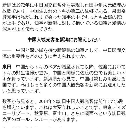
新潟は1972年に中日国交正常化を実現した田中角栄元総理の
故郷であり、中国生まれのトキの第二の故郷である。泉田裕
彦知事は私がこれまで会った知事の中でもっとも故郷のPR
が上手であり、知事が新潟に対して抱いている知識と愛情の
深さがよく伝わってきた。
中国人観光客を新潟にお迎えしたい
—— 中国と深い縁を持つ新潟県の知事として、中日民間交
流の重要性をどのように考えられますか。
泉田
中国からトキのペアが贈呈されて以降、佐渡において
トキの野生復帰が進み、中国と同様に佐渡の空でも美しいト
キが舞っています。新潟県から見て、中国は親しみを感じる
国です。私はもっと多くの中国人観光客を新潟にお迎えした
いと思っています。
数字から見ると、2014年の訪日中国人観光客は前年比で6割
も増えています。これは大変うれしいことです。東京ディズ
ニーリゾート、秋葉原、富士山、さらに関西へという訪日観
光客のゴールデンルートがあります。