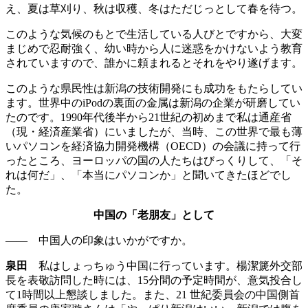
え、夏は草刈り、秋は収穫、冬はただじっとして春を待つ。
このような気候のもとで生活している人びとですから、大変
まじめで忍耐強く、幼い時から人に迷惑をかけないよう教育
されていますので、誰かに頼まれるとそれをやり遂げます。
このような県民性は新潟の技術開発にも成功をもたらしてい
ます。世界中のiPodの裏面の金属は新潟の企業が研磨してい
たのです。1990年代後半から21世紀の初めまで私は通産省
（現
・
経済産業省）にいましたが、当時、この世界で最も薄
いパソコンを経済協力開発機構（OECD）の会議に持って行
ったところ、ヨーロッパの国の人たちはびっくりして、「そ
れは何だ」、「本当にパソコンか」と聞いてきたほどでし
た。
中国の「老朋友」として
—— 中国人の印象はいかがですか。
泉田
私はしょっちゅう中国に行っています。楊潔篪外交部
長を表敬訪問した時には、15分間の予定時間が、意気投合し
て1時間以上懇談しました。また、21 世紀委員会の中国側首