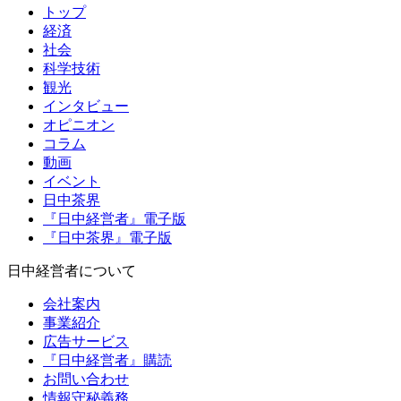
トップ
経済
社会
科学技術
観光
インタビュー
オピニオン
コラム
動画
イベント
日中茶界
『日中経営者』電子版
『日中茶界』電子版
日中経営者について
会社案内
事業紹介
広告サービス
『日中経営者』購読
お問い合わせ
情報守秘義務