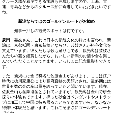
クルーズ船が着岸できる施設も完成しますので、上海、大
連、青島などからのクルーズ船に寄港していただきたいです
ね。
新潟ならではのゴールデンルートがお勧め
—— 知事一押しの観光スポットは何ですか。
泉田
芸妓さん、これは日本の伝統文化の粋とも言われ、新
潟は、京都祇園
・
東京新橋とならび、芸妓さんが料亭文化を
支えています。彼女たちは歌も踊りもでき、観光客は芸妓さ
んたちの芸を鑑賞しながら、おいしい新潟のお酒や食を楽し
んでいただくことができます。いっしょに記念撮影もできま
す。
また、新潟には金で有名な佐渡金山があります。ここは江戸
時代に徳川家康公により幕府直轄の天領とされ、最盛期には
世界有数の金の産出量を誇っていたと聞いています。現在、
佐渡金山も産業遺産とされていますが、観光客は金山で砂金
採りの体験もできます。採った砂金はペンダントやストラッ
プに加工して中国に持ち帰ることもできますから、なかなか
得難い体験だと思います。これこそまさにゴールデンルート
ですね。