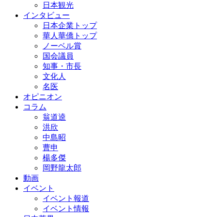
日本観光
インタビュー
日本企業トップ
華人華僑トップ
ノーベル賞
国会議員
知事・市長
文化人
名医
オピニオン
コラム
翁道逵
洪欣
中島昭
曹申
楊多傑
岡野龍太郎
動画
イベント
イベント報道
イベント情報