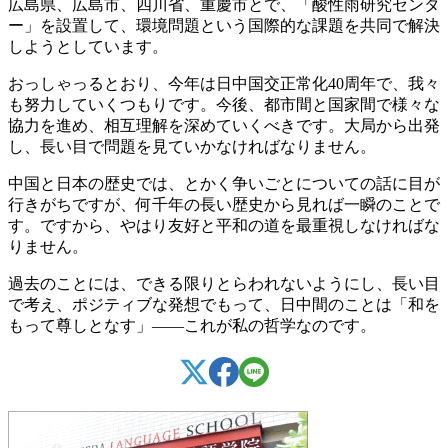
広島県、広島市、四川省、重慶市とで、「酸性雨研究センタ
ー」を設置して、環境問題という国際的な課題を共同で解決
しようとしています。
おっしゃっるとおり、今年は日中国交正常化40周年で、我々
も努力していくつもりです。今後、都市間と国家間で様々な
協力を進め、相互理解を深めていくべきです。大局から出発
し、長い目で問題を見ていかなければなりません。
中国と日本の歴史では、とかく争いごとについての話に目が
行きがちですが、何千年の長い歴史から見れば一瞬のことで
す。ですから、やはり友好と平和の道を最重視しなければな
りません。
過去のことには、できる限りとらわれないようにし、長い目
で考え、ポジティブな発想でもって、日中間のことは「和を
もって尊しとなす」――これが私の哲学なのです。