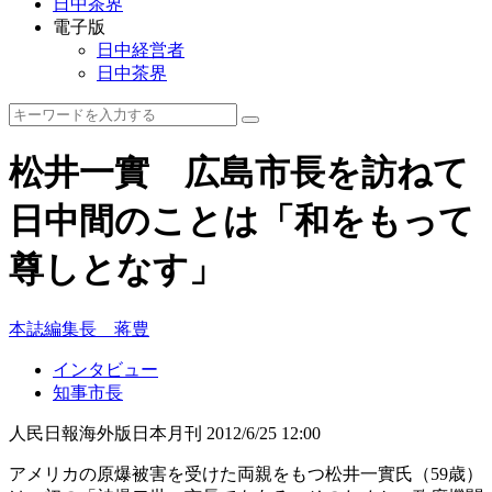
日中茶界
電子版
日中経営者
日中茶界
松井一實 広島市長を訪ねて
日中間のことは「和をもって
尊しとなす」
本誌編集長 蒋豊
インタビュー
知事市長
人民日報海外版日本月刊
2012/6/25 12:00
アメリカの原爆被害を受けた両親をもつ松井一實氏（59歳）