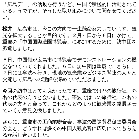
「広島デー」の活動を行うなど、中国で積極的に活動されて
いるようですが、そうした取り組みについて聞かせてくださ
い。
松井
広島市は、今この方向で一生懸命努力しています。観
光を拡大することが目的です。２月４日から８日にかけて、
重慶の「中国国際造園博覧会」に参加するために、訪中団を
派遣しました。
５日、中国側が広島市に博覧会でデモンストレーションの機
会をつくってくれました。６日に訪中団は重慶で、さらに、
７日には寧波へ行き、現地の観光業やビジネス関連の人々と
交流して広島への理解を深めていただきました。
今回の訪中はとても良かったです。重慶では25の旅行社、33
名の代表の方々と会いました。寧波では17の旅行社、27名の
代表の方々と会って、これからどのように観光業を発展させ
ていくか意見交換しました。
さらに、重慶市の工商業聨合会、寧波の国際貿易促進委員会
分会と、どうすれば多くの中国人観光客に広島に来てもらえ
るか話し合いました。