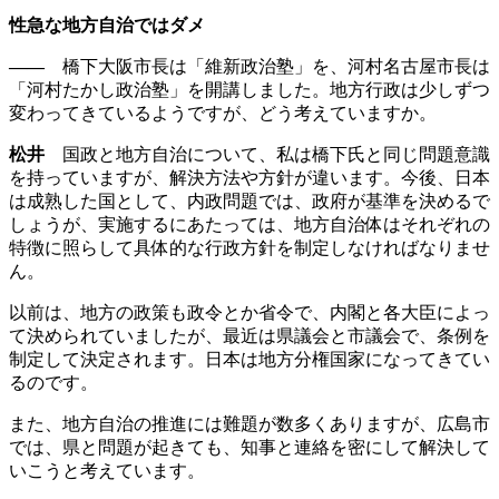
性急な地方自治では
ダメ
――
橋下大阪市長は「維新政治塾」を、河村名古屋市長は
「河村たかし政治塾」を開講しました。地方行政は少しずつ
変わってきているようですが、どう考えていますか。
松井
国政と地方自治について、私は橋下氏と同じ問題意識
を持っていますが、解決方法や方針が違います。今後、日本
は成熟した国として、内政問題では、政府が基準を決めるで
しょうが、実施するにあたっては、地方自治体はそれぞれの
特徴に照らして具体的な行政方針を制定しなければなりませ
ん。
以前は、地方の政策も政令とか省令で、内閣と各大臣によっ
て決められていましたが、最近は県議会と市議会で、条例を
制定して決定されます。日本は地方分権国家になってきてい
るのです。
また、地方自治の推進には難題が数多くありますが、広島市
では、県と問題が起きても、知事と連絡を密にして解決して
いこうと考えています。