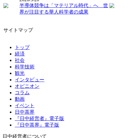
半導体競争は「マテリアル時代」へ 世
界が注目する華人科学者の成果
サイトマップ
トップ
経済
社会
科学技術
観光
インタビュー
オピニオン
コラム
動画
イベント
日中茶界
『日中経営者』電子版
『日中茶界』電子版
日中経営者について