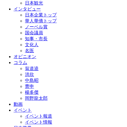
日本観光
インタビュー
日本企業トップ
華人華僑トップ
ノーベル賞
国会議員
知事・市長
文化人
名医
オピニオン
コラム
翁道逵
洪欣
中島昭
曹申
楊多傑
岡野龍太郎
動画
イベント
イベント報道
イベント情報