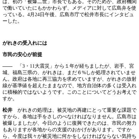
は、初の「被爆二世」市長でもある。そのためか、政府機関
で働いていたにもかかわらず、メディアに対して広島弁を使
っている。4月24日午後、広島市庁で松井市長にインタビュ
ーした。
がれき
の受入れには
市民の安心が前提
――
「3・11大震災」から１年が経ちましたが、岩手、宮
城、福島三県の、がれきは、まだ６%しか処理されていませ
ん。政府は各地に再三協力を求めていますが、がれきの放射
線が基準値を超えたままなので、地方自治体の多くは受入れ
に積極的ではないようです。このことについてどうお考えで
すか。
松井
がれきの処理は、被災地の再建にとって重要な課題で
すから、各地は手をさしのべなければなりません。広島市は
被爆しましたが、今日のように復興できたのは、市民の努力
もありますが各地からの支援のおかげがあります。ですか
ら、今度は我々が被災地に何かをしなければならない気持ち