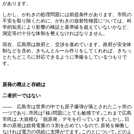
があります。
しかし、がれきの処理問題には前提条件があります。市民の
不安を取り除くために、がれきの放射性物質については、科
学的知見により影響の検証と基準値を超えていないかなど、
測定等の十分な体制を整えなければなりません。
現在、広島県は政府と、交渉を進めています。政府が安全体
制などを含め、きちんとルール作りをしてくれれば、きちっ
とたちどころに対応できるように準備をしているつもりで
す。
原発の廃止と存続は
二者択一ではない
――
広島市は世界の中でも原子爆弾が落とされた二ヶ所の
一つであり､市民は｢核｣問題にとても敏感です｡これまで広島
市民は､大規模な「脱原発」デモを行っています｡しかし､日
本の原発は総発電量の３割を占めているので､原発を稼働し
なければ電力の供給に支障がでます｡このとについて､どのよ