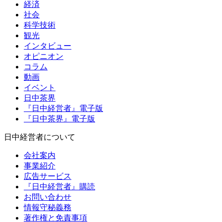
経済
社会
科学技術
観光
インタビュー
オピニオン
コラム
動画
イベント
日中茶界
『日中経営者』電子版
『日中茶界』電子版
日中経営者について
会社案内
事業紹介
広告サービス
『日中経営者』購読
お問い合わせ
情報守秘義務
著作権と免責事項