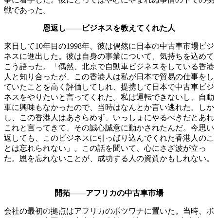
戦であった。
恩返し——ビジネスを教えてくれた人
来日して10年目の1998年、彼は偶然に日本の中古車市場ビジ
ネスに進出した。彼は自身の事業について、気持ちを込めて
こう語った。「偶然、北京で自動車ビジネスをしている香港
人と知り合ったが、この香港人は私が日本で貿易の仕事をし
ていたことを高く評価してしれ、提携して日本で中古車ビジ
ネスをやりたいと言ってくれた。私は運転できないし、自動
車に興味もなかったので、当時はなんとか言い逃れた。しか
し、この香港人はあきらめず、いっしょにやるべきだとあれ
これと言ってきて、その誠心誠意に動かされたんだ。今思い
返しても、このビジネスに引っばり込んでくれた香港人のこ
とは忘れられない」。この話を聞いて、心にさざ波が立っ
た。恩を忘れないことが、成功する人の資質かもしれない。
開拓——アフリカの中古車市場
会社の最初の拠点はアフリカのボツワナに置いた。当時、ボ