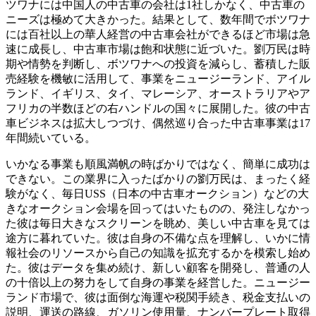
ツワナには中国人の中古車の会社は1社しかなく、中古車の
ニーズは極めて大きかった。結果として、数年間でボツワナ
には百社以上の華人経営の中古車会社ができるほど市場は急
速に成長し、中古車市場は飽和状態に近づいた。劉万民は時
期や情勢を判断し、ボツワナへの投資を減らし、蓄積した販
売経験を機敏に活用して、事業をニュージーランド、アイル
ランド、イギリス、タイ、マレーシア、オーストラリアやア
フリカの半数ほどの右ハンドルの国々に展開した。彼の中古
車ビジネスは拡大しつづけ、偶然巡り合った中古車事業は17
年間続いている。
いかなる事業も順風満帆の時ばかりではなく、簡単に成功は
できない。この業界に入ったばかりの劉万民は、まったく経
験がなく、毎日USS（日本の中古車オークション）などの大
きなオークション会場を回ってはいたものの、発注しなかっ
た彼は毎日大きなスクリーンを眺め、美しい中古車を見ては
途方に暮れていた。彼は自身の不備な点を理解し、いかに情
報社会のリソースから自己の知識を拡充するかを模索し始め
た。彼はデータを集め続け、新しい顧客を開発し、普通の人
の十倍以上の努力をして自身の事業を経営した。ニュージー
ランド市場で、彼は面倒な海運や税関手続き、税金支払いの
説明、運送の路線、ガソリン使用量、ナンバープレート取得