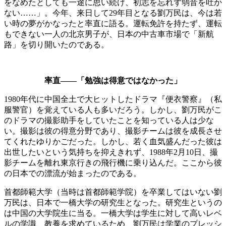
をなめたとしても一途に思い続け、初志を忘れず弱音を吐か
ない……」。今年、来日して29年目となる劉万民は、今は若
い時の夢がかなったと率直に語る。運転免許を持たず、運転
もできない一人の北京男子が、日本の中古車市場で「新航
路」を切り開いたのである。
率直——「勉強は得意ではなかった」
1980年代に中国全土で大ヒットしたドラマ『便衣警察』（私
服警官）を覚えている人も多いだろう。しかし、劉万民がこ
のドラマの撮影助手をしていたことを知っている人は少な
い。撮影は彼の得意分野であり、撮影チームは彼を成長させ
てくれたゆりかごだった。しかし、若く血気盛んだった彼は
出世したいという気持ちを抑えきれず、1988年2月10日、撮
影チームを離れ東京行きの飛行機に乗り込んだ。ここから彼
の日本での漂流が始まったのである。
首都師範大学（当時は首都師範学院）を卒業してはいない劉
万民は、日本で一橋大学の研究生となった。研究生というの
は中国の大学院生に当る。一橋大学は学生に対して高いレベ
ルの学識、教養を求めているため、劉万民は学業のプレッシ