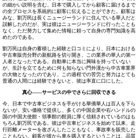
の細かい説明を含む、日本で購入してから顧客に届けるまで
の全プロセスを系統的に顧客に伝えることができた。顧客は
みな、劉万民は長くニュージーランドに住んでいる華人だと
誤解したのだが、実は彼はニュージーランドに行ったことも
なく、ただ努力して集めた情報に頼って自身の専門知識を高
めたのである。
劉万民は自身の蓄積した経験と口コミにより、日本における
中古車販売分野の新航路を切り開き、この業界の華人の第一
人者となったである。自動車に本当に興味を持っていない
が、生計を立てるために何も知らない門外漢から中古車業界
の大物となったのであり、この過程での苦労と努力はとても
普通の人間には経験できないと、彼は率直に口にした。
真心——サービスの中でさらに回収できる
今、日本で中古車ビジネスを手がける華僑華人は百人を下ら
ないが、安い価格で提供し、多くの中国企業や右ハンドルの
国の中国大使館・領事館の館員に厚く信頼されているのはも
ちろん劉万民である。彼は中古車ビジネスを始めて以来、走
行距離メーターを改ざんしたこともなく、事故車を販売した
こともない。顧客が彼から車を購入するということは、品質