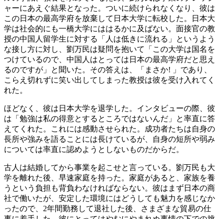
ャーにあえぐ結果となった。ついに続けられなくなり、彼は
この日本の最高学府を放棄して日本大学に転校した。日本大
学は社会的にも一橋大学にははるかに及ばない。面接官の教
授の中国人留学生に対する「人は低きに流れる」というよう
な接し方に対し、劉万民は疑問を抱いて「この大学は国名を
つけているので、中国人はとっては日本の最高学府だと思え
るのですが」と聞いた。その答えは、「まさか! 」であり、
こらえ切れずに笑い出してしまった教授は彼を受け入れてく
れた。
ほどなく、彼は日本大学を退学した。インタビューの際、彼
は「勉強は私の得意とするところではないんだ」と率直に答
えてくれた。これには感動させられた。成功者たちは自身の
長所や強みを語ることには長けているが、自身の短所や弱み
については率直に認めようとしないものだからだ。
古人は結婚してから事業を起こせと言っている。劉万民も大
学を離れた後、早速家庭を持った。家庭があると、家族を養
うという負担も背負わなければならない。彼はまず日本の商
社で働いたが、安定した環境にはどうしても魅力を感じなか
ったので、2年間勤務して退社した後、さまざまな貿易の仕
事に着手した。彼にとってはやむにやまれぬ事情の下での挑