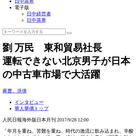
日中茶界
電子版
日中経営者
日中茶界
劉 万民 東和貿易社長
運転できない北京男子が日本
の中古車市場で大活躍
蒋豊、洪倩
インタビュー
華人華僑トップ
人民日報海外版日本月刊
2017/9/28 12:00
「年月を重ね、苦難を重ね、時代の激流に飲み込まれ、辛酸