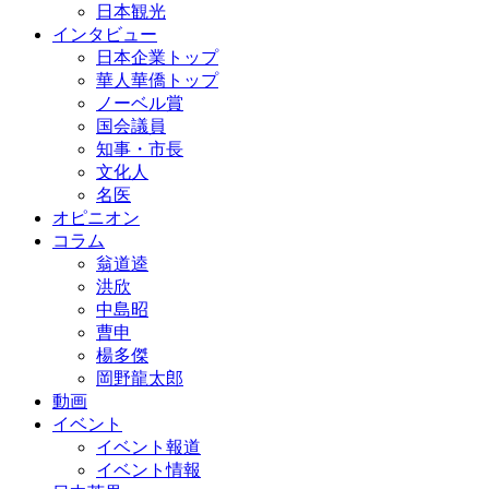
日本観光
インタビュー
日本企業トップ
華人華僑トップ
ノーベル賞
国会議員
知事・市長
文化人
名医
オピニオン
コラム
翁道逵
洪欣
中島昭
曹申
楊多傑
岡野龍太郎
動画
イベント
イベント報道
イベント情報