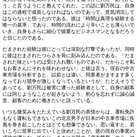
う」と言うようにと教えてくれた。この話に劉万民は、自身
はこの過程で成長しなければないのであって、意気消沈して
はならないと悟ったのである。彼は「時間は真理を経験する
唯一の基準」であり、時間の流れにより辛いことも薄らいで
いき、自身もさらに細心で慎重なビジネスマンとなるだろう
と信じたのである。
だまされた経験は彼にとっては深刻な打撃であったが、同時
に彼はだまされたつらさを骨に刻み込んだのである。「だま
された味というのは受け入れ難いものであり、だからこそ私
もお客さんにそれを味わわせない」と彼は言う。現在の中古
車市場を分析すると、以前とは違い、同業者がますます多く
なっており競争が激しくなっているというが、たとえそうで
あっても、劉万民は被害に遭った経験者として、自身の顧客
には同じようなことが起きないよう、初心を忘れずに誠心誠
意、顧客のために働きたいと語っている。
いつも微笑みをたたえている劉万民の表情からは、運転免許
もなく運転もできないこの北京男子が日本の中古車市場に疾
風を巻き起こしたとはとても想像できない。思い返すと、若
いころに世界に出ていくと決めたことが、彼の現在の事業の