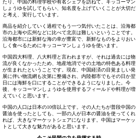
たり、中国の料理学校や有名シェフを訪ねて、キッコーマン
しょうゆを試してもらい、知名度を上げていくことが大切だ
と考え、実行しています。
商品を紹介していく過程でもう一つ気付いたことは、沿海都
市の上海や広州などに比べて北京は難しいということです。
沿海都市には新鮮な海の幸が豊富で、新鮮なものをよりおい
しく食べるためにキッコーマンしょうゆを使います。
中国四大料理、八大料理と言われますが、それは過去には物
流が良くなかったため、地産地消でその土地の特色ある料理
が生まれたということです。現在、中国経済の目覚ましい発
展に伴い物流網も次第に整備され、内陸都市でもその日か翌
日には海鮮を口にすることができるようになりました。今
後、キッコーマンしょうゆを使用するフィールドや料理が増
えていくと思います。
中国の人口は日本の10倍以上です。その人たちが普段中国の
醤油を使ったとしても、一部の人が日本の醤油を使ってくれ
れば、大きなマーケットシェアになります。中国はマーケッ
トとして大きな魅力があると思います。
今こそ民間の力を発揮する時