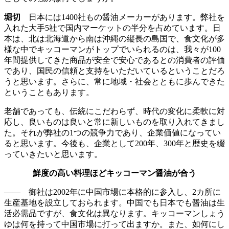
堀切
日本には1400社もの醤油メーカーがあります。弊社を
入れた大手5社で国内マーケットの半分を占めています。日
本は、北は北海道から南は沖縄の縦長の島国で、食文化が多
様な中でキッコーマンがトップでいられるのは、我々が100
年間提供してきた商品が安全で安心であるとの消費者の評価
であり、国民の信頼と支持をいただいているということだろ
うと思います。さらに、常に地域・社会とともに歩んできた
ということもあります。
老舗であっても、伝統にこだわらず、時代の変化に柔軟に対
応し、良いものは良いと常に新しいものを取り入れてきまし
た。それが弊社の1つの競争力であり、企業価値になってい
ると思います。今後も、企業として200年、300年と歴史を綴
っていきたいと思います。
鮮度の高い料理ほどキッコーマン醤油が合う
—— 御社は2002年に中国市場に本格的に参入し、2カ所に
生産基地を設立しておられます。中国でも日本でも醤油は生
活必需品ですが、食文化は異なります。キッコーマンしょう
ゆは何を持って中国市場に打って出ますか。また、如何にし