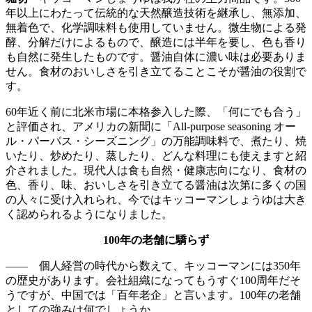
年以上にわたって伝統的な天然醸造技術を継承し、無添加、
無着色で、化学調味料も使用していません。微生物による発
酵、分解だけによるもので、醸造には半年を要し、色も香り
も自然に発生したものです。醤油自体に濃い味は必要ありま
せん。食材のおいしさを引き立てることこそが醤油の役割で
す。
60年近く前に北米市場に本格参入した際、「何にでも合う」
と評価され、アメリカの新聞に「All-purpose seasoning オー
ル・パーパス・シーズニング」の万能調味料で、煮たり、焼
いたり、炒めたり、蒸したり、どんな料理にも使えますと紹
介されました。現代人は食も自然・健康志向になり、食材の
色、香り、味、おいしさを引き立てる醤油は次第に多くの国
の人々に受け入れられ、今ではキッコーマンしょうゆは大き
く認められるようになりました。
100年の老舗に驕らず
—— 個人経営の時代から数えて、キッコーマンには350年
の歴史があります。会社組織になってもうすぐ100周年だそ
うですが、中国では「百年老企」と言います。100年の老舗
としての強みは何でしょうか。