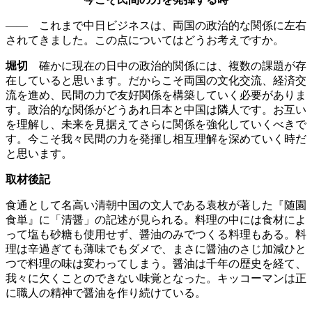
—— これまで中日ビジネスは、両国の政治的な関係に左右
されてきました。この点についてはどうお考えですか。
堀切
確かに現在の日中の政治的関係には、複数の課題が存
在していると思います。だからこそ両国の文化交流、経済交
流を進め、民間の力で友好関係を構築していく必要がありま
す。政治的な関係がどうあれ日本と中国は隣人です。お互い
を理解し、未来を見据えてさらに関係を強化していくべきで
す。今こそ我々民間の力を発揮し相互理解を深めていく時だ
と思います。
取材後記
食通として名高い清朝中国の文人である袁枚が著した『随園
食単』に「清醤」の記述が見られる。料理の中には食材によ
って塩も砂糖も使用せず、醤油のみでつくる料理もある。料
理は辛過ぎても薄味でもダメで、まさに醤油のさじ加減ひと
つで料理の味は変わってしまう。醤油は千年の歴史を経て、
我々に欠くことのできない味覚となった。キッコーマンは正
に職人の精神で醤油を作り続けている。