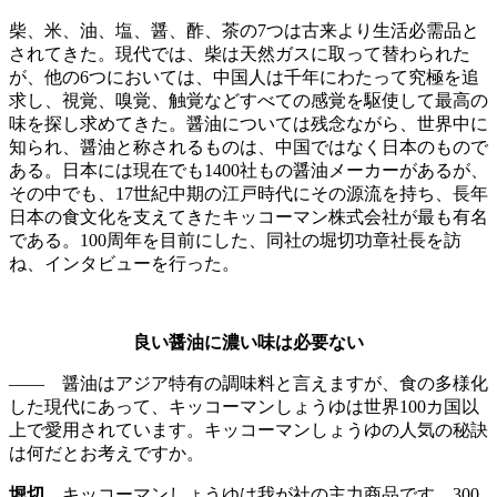
柴、米、油、塩、醤、酢、茶の7つは古来より生活必需品と
されてきた。現代では、柴は天然ガスに取って替わられた
が、他の6つにおいては、中国人は千年にわたって究極を追
求し、視覚、嗅覚、触覚などすべての感覚を駆使して最高の
味を探し求めてきた。醤油については残念ながら、世界中に
知られ、醤油と称されるものは、中国ではなく日本のもので
ある。日本には現在でも1400社もの醤油メーカーがあるが、
その中でも、17世紀中期の江戸時代にその源流を持ち、長年
日本の食文化を支えてきたキッコーマン株式会社が最も有名
である。100周年を目前にした、同社の堀切功章社長を訪
ね、インタビューを行った。
良い醤油に濃い味は必要ない
—— 醤油はアジア特有の調味料と言えますが、食の多様化
した現代にあって、キッコーマンしょうゆは世界100カ国以
上で愛用されています。キッコーマンしょうゆの人気の秘訣
は何だとお考えですか。
堀切
キッコーマンしょうゆは我が社の主力商品です。300