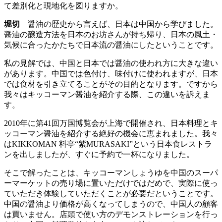
て差別化と現地化を図りますか。
堀切
醤油の歴史から言えば、日本は中国から学びました。
醤油の醸造方法を日本のお坊さんが持ち帰り、日本の風土・
気候に合ったかたちで日本流の醤油にしたということです。
私の見解では、中国と日本では醤油の使われ方に大きな違い
があります。中国では色付け、味付けに使われますが、日本
では食材を引き立てることがその目的となります。ですから
我々はキッコーマン醤油を紹介する際、この違いを訴えま
す。
2010年に第41回万国博覧会が上海で開催され、日本料理とキ
ッコーマン醤油を紹介する絶好の機会に恵まれました。我々
はKIKKOMAN 料亭“紫MURASAKI”という日本食レストラ
ンを出しましたが、すぐに予約で一杯になりました。
そこで解ったことは、キッコーマンしょうゆを中国のスーパ
ーマーケットの売り場に置いただけではだめで、実際に使っ
ていただき体験していただくことが必要だということです。
中国の醤油より価格が高くなってしまうので、中国人の顧客
は買いません。店頭で使い方のデモンストレーションを行っ