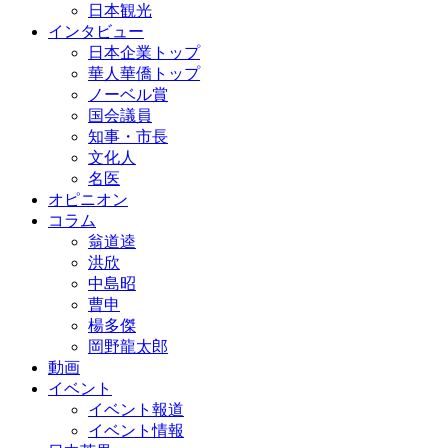
日本観光
インタビュー
日本企業トップ
華人華僑トップ
ノーベル賞
国会議員
知事・市長
文化人
名医
オピニオン
コラム
翁道逵
洪欣
中島昭
曹申
楊多傑
岡野龍太郎
動画
イベント
イベント報道
イベント情報