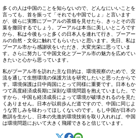
多くの人は中国のことを知らないので、どんなにいいことを
言っても、首を振って「それでも中国でしょ」と言います
が、彼らに実際にプーアルの茶畑を見せたら、きっとその言
葉を撤回するでしょう。プーアルは本当に美しいところです
から、私は今後もっと多くの日本人を連れて行き、プーアー
ルの自然・文化に触れてもらいたいと思います。先日、私は
プーアル市から感謝状をいただき、大変光栄に思っていま
す。さらに努力して中国文化とプーアル市の魅力を広めてい
きたいと心から思っています。
私がプーアル市を訪れた主な目的は、環境視察のためで、交
流を通して生態環境の保護方法を研究したいと思ったからで
す。環境保護は日中両国にとって同様に重要です。日本もか
つて高度経済成長期に深刻な環境問題を抱えていました。で
すから、中国も経済成長によって環境が破壊されるのを見た
くありません。日本が以前歩んだ道ですので、中国に同じよ
うな苦しみを味わってほしくないのです。もし中国が日本の
教訓を生かし、日本の先進的環境技術を取り入れれば、中国
は環境問題において大きく飛躍できると信じています。