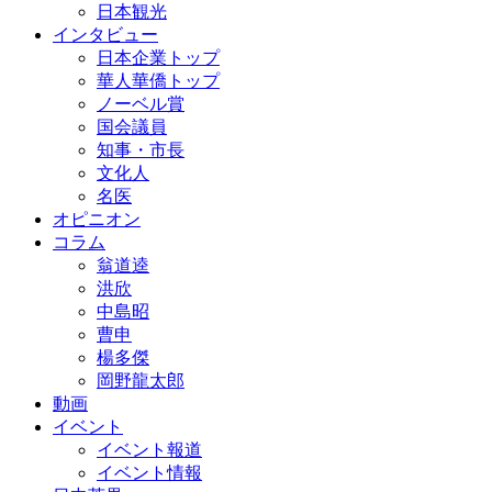
日本観光
インタビュー
日本企業トップ
華人華僑トップ
ノーベル賞
国会議員
知事・市長
文化人
名医
オピニオン
コラム
翁道逵
洪欣
中島昭
曹申
楊多傑
岡野龍太郎
動画
イベント
イベント報道
イベント情報