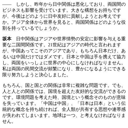
―― しかし、昨年から日中関係は悪化しており、両国間の
ビジネスも影響を受けています。大きな構想をお持ちです
が、今後はどのように日中友好に貢献しようとお考えです
か。アジア全体から世界を見ると、両国関係はどのような役
割を持っているでしょうか。
坂本
日中関係はアジアや世界情勢の安定に影響を与える重
要な二国間関係です。21世紀はアジアの時代と言われます
が、中国あってこそのアジアであり、もちろん日本だけ、あ
るいは中国だけではダメです。日本と中国は手を携えて協力
し、両国をいっしょに世界の中心にしなければなりません。
私は両国の民間交流が頻繁になり、豊かになるようにできる
限り努力しようと決心しました。
もちろん、国と国との関係は非常に複雑な問題です。でも、
人と人との関係では、国境を超えた友好的な交流ができるの
です。環境問題を考えた時、国境という概念そのものが意味
を失っています。「中国は中国」、「日本は日本」という伝
統的な概念を持ち続ければ、全人類が共有する思想や連帯感
が失われてしまいます。地球は一つ、と考えなければなりま
せん。