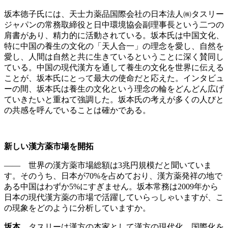
坂本徳子氏には、天士力薬品国際会社の日本法人㈱タスリー
ジャパンの常務取締役と日中環境協会副理事長という二つの
肩書があり、精力的に活動されている。坂本氏は中国文化、
特に中国の養生の文化の「天人合一」の理念を愛し、自然を
愛し、人間は自然と共に生きているということに深く賛同し
ている。中国の現代漢方を通して養生の文化を世界に伝える
ことが、坂本氏にとって最大の使命だと応えた。インタビュ
ーの間、坂本氏は養生の文化という理念の輪をどんどん広げ
ていきたいと重ねて強調した。坂本氏の考えが多くの人びと
の共感を呼んでいることは確かである。
新しい漢方薬市場を開拓
―― 世界の漢方薬市場総額は3兆円規模だと聞いていま
す。そのうち、日本が70%を占めており、漢方薬発祥の地で
ある中国はわずか5%にすぎません。坂本常務は2009年から
日本の現代漢方薬の市場で活躍していらっしゃいますが、こ
の現象をどのように分析していますか。
坂本
タスリーは漢方の本家として漢方の現代化、国際化を