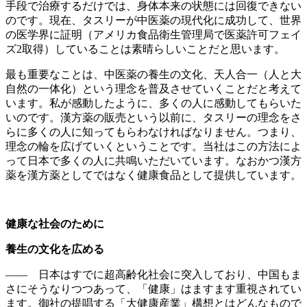
手段で治療するだけでは、身体本来の状態には回復できない
のです。現在、タスリーが中医薬の現代化に成功して、世界
の医学界に証明（アメリカ食品衛生管理局で医薬許可フェイ
ズ2取得）していることは素晴らしいことだと思います。
最も重要なことは、中医薬の養生の文化、天人合一（人と大
自然の一体化）という理念を普及させていくことだと考えて
います。私が感動したように、多くの人に感動してもらいた
いのです。漢方薬の販売という以前に、タスリーの理念をさ
らに多くの人に知ってもらわなければなりません。つまり、
理念の輪を広げていくということです。当社はこの方法によ
って日本で多くの人に共鳴いただいています。なおかつ漢方
薬を漢方薬としてではなく健康食品として提供しています。
健康な社会のために
養生の文化を広める
―― 日本はすでに超高齢化社会に突入しており、中国もま
さにそうなりつつあって、「健康」はますます重視されてい
ます。御社の提唱する「大健康産業」構想とはどんなもので