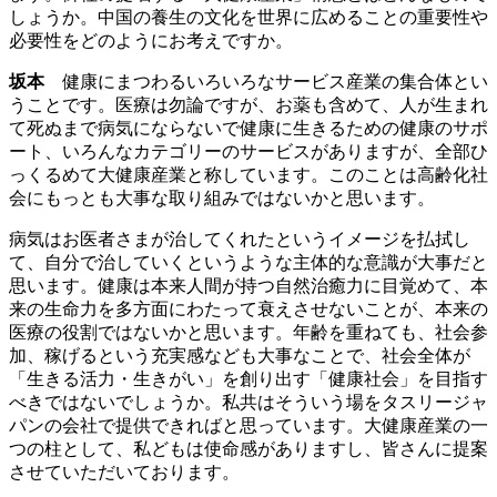
しょうか。中国の養生の文化を世界に広めることの重要性や
必要性をどのようにお考えですか。
坂本
健康にまつわるいろいろなサービス産業の集合体とい
うことです。医療は勿論ですが、お薬も含めて、人が生まれ
て死ぬまで病気にならないで健康に生きるための健康のサポ
ート、いろんなカテゴリーのサービスがありますが、全部ひ
っくるめて大健康産業と称しています。このことは高齢化社
会にもっとも大事な取り組みではないかと思います。
病気はお医者さまが治してくれたというイメージを払拭し
て、自分で治していくというような主体的な意識が大事だと
思います。健康は本来人間が持つ自然治癒力に目覚めて、本
来の生命力を多方面にわたって衰えさせないことが、本来の
医療の役割ではないかと思います。年齢を重ねても、社会参
加、稼げるという充実感なども大事なことで、社会全体が
「生きる活力・生きがい」を創り出す「健康社会」を目指す
べきではないでしょうか。私共はそういう場をタスリージャ
パンの会社で提供できればと思っています。大健康産業の一
つの柱として、私どもは使命感がありますし、皆さんに提案
させていただいております。