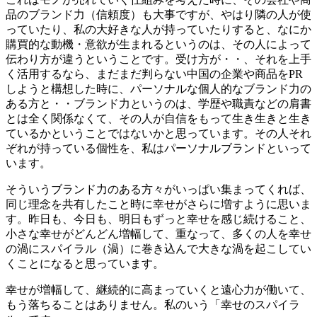
品のブランド力（信頼度）も大事ですが、やはり隣の人が使
っていたり、私の大好きな人が持っていたりすると、なにか
購買的な動機・意欲が生まれるというのは、その人によって
伝わり方が違うということです。受け方が・・、それを上手
く活用するなら、まだまだ判らない中国の企業や商品をPR
しようと構想した時に、パーソナルな個人的なブランド力の
ある方と・・ブランド力というのは、学歴や職責などの肩書
とは全く関係なくて、その人が自信をもって生き生きと生き
ているかということではないかと思っています。その人それ
ぞれが持っている個性を、私はパーソナルブランドといって
います。
そういうブランド力のある方々がいっぱい集まってくれば、
同じ理念を共有したこと時に幸せがさらに増すように思いま
す。昨日も、今日も、明日もずっと幸せを感じ続けること、
小さな幸せがどんどん増幅して、重なって、多くの人を幸せ
の渦にスパイラル（渦）に巻き込んで大きな渦を起こしてい
くことになると思っています。
幸せが増幅して、継続的に高まっていくと遠心力が働いて、
もう落ちることはありません。私のいう「幸せのスパイラ