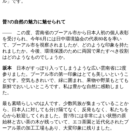
ル」です。
普?の自然の魅力に魅せられて
―― この度、雲南省のプーアル市から日本人初の個人表彰
を受けられ、今年6月には日中環境協会の代表80名を率い
て、プーアル市を視察されましたが、どのような印象を持た
れましたか。今後、環境保護のために両国で果たすべき役割
はどのようなものでしょうか。
坂本
日本がすっぽり入ってしまうような広い雲南省に2度
参りました。プーアル市の第一印象はとても美しいというこ
とです。空気もきれいで、緑に囲まれ、果物や野菜もとても
新鮮でおいしいところです。私は豊かな自然に感動しまし
た。
最も素晴らしいのは人です。少数民族が集まっていることか
ら、日本人に対しても分け隔てなく、反発もなく、私たちを
心から歓迎してくれました。普?市には非常によい状態の原
始林と古い茶の木が残っていて、エコ茶園と近代化されたプ
ーアル茶の加工工場もあり、大変印象に残りました。