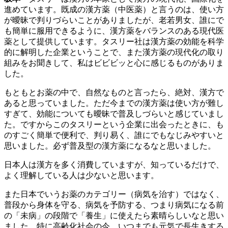
進めています。既成の漢方薬（中医薬）と言うのは、使い方
が曖昧で判りづらいことがありましたが、老若男女、誰にで
も簡単に服用できるように、漢方薬をバランスのある現代医
薬として提供しています。タスリー社は漢方薬の効能を科学
的に解明した企業ということで、また漢方薬の現代化の取り
組みをお聞きして、私はビビビッと心に感じるものがありま
した。
もともとお薬の中で、自然なものと言ったら、絶対、漢方で
あると思っていました。ただ今までの漢方薬は使い方が難し
すぎて、効能についても曖昧で普及しづらいと感じていまし
た。ですからこのタスリーという企業に出会ったときに、も
のすごく簡単で便利で、判り易く、誰にでもなじみやすいと
思いました。必ず普及型の漢方薬になるなと思いました。
日本人は漢方を多く消費していますが、知っているだけで、
よく理解している人は少ないと思います。
また日本でいうお薬のカテゴリー（病気を治す）ではなく、
普段から身体を守る、病気を予防する、つまり病気になる前
の「未病」の段階で「養生」に使えたら素晴らしいなと思い
ました。特に高齢化社会の今、いつまでも元気で長生きする