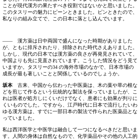
ことが現代漢方の果たすべき役割ではないかと思いました。
このタスリーの魅力にピーンときました。ピンときたので、
私なりの組み立てで、この日本に落とし込んでいます。
―― 漢方薬は日中両国で盛んになった時期がありました
が、ともに排斥されたり、排除された時代さえありました。
しかし、現代の日本では漢方薬の良さが再発見されていて、
中国よりも先に見直されています。こうした情況をどう見て
いますか。タスリーの34 の海外市場のなかで、日本市場の
成長が最も著しいことと関係しているのでしょうか。
坂本
古来、中国から伝わった中医薬は、木の葉や草の根な
どを煎じて作るという伝統的な製法を保っていましたが、こ
れは医者が処方しにくいだけでなく、患者にも効果が判りに
くいものでした。ですから、江戸時代に日本で流行したいわ
ゆる漢方薬は、すでに一部日本の製法で作られた医薬品とな
っていました。
私は西洋医学と中医学は融合して一つになるべきだと思いま
す。人間の身体は自然なもので、化学薬品やその他の人工的