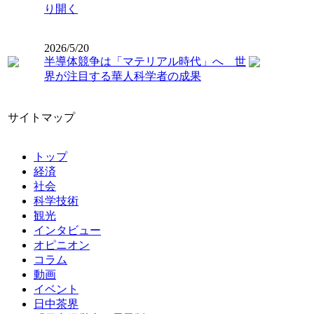
り開く
2026/5/20
半導体競争は「マテリアル時代」へ 世
界が注目する華人科学者の成果
サイトマップ
トップ
経済
社会
科学技術
観光
インタビュー
オピニオン
コラム
動画
イベント
日中茶界