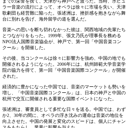
までの栄誉を捨て、天津から神戸へと渡った。当時、ポピュ
ラー音楽の流行によって、オペラは徐々に市場を失い、天津
歌劇団も経営難に陥った。張述洲は、挫折感を抱きながら舞
台に別れを告げ、海外留学の道を選んだ。
音楽への思いを断ち切れなかった彼は、関西地域の先輩たち
とつながりをもった。1999年、張文乃氏が理事長を務める
NPO法人国際音楽協会が、神戸で、第一回「中国音楽コン
クール」を開催した。
その後、当コンクールは徐々に影響力を強め、中国の地でも
開催されるようになった。2006年には、杭州師範大学音楽学
院の協力を得て、第一回「中国音楽国際コンクール」が開催
された。
経済的に豊かになった中国では、音楽のマーケットも勢いを
増し、「中国音楽国際コンクール」は、日本の神戸と中国の
杭州で交互に開催される重要な国際イベントになった。
張述洲は、審査員として多忙な日々を送る。中国では、わず
か2、30年の間に、オペラの浮き沈みの運命は音楽の地位を
向上させた。中国の発展と変化のスピードは、個人にチャン
スをもたらし、業界に影響を与えた。