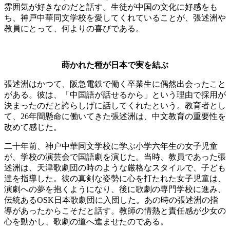
雰囲気が好きなのだと話す。生徒が中国の文化に好感をも
ち、神戸中華同文学校を愛してくれていることが、張述洲や
教員にとって、何よりの喜びである。
蒔かれた種が日本で実を結ぶ
張述洲はかつて、阪急電鉄で働く卒業生に偶然出会ったこと
がある。彼は、「中国語が話せるから」という理由で採用が
決まったのだと誇らしげに話してくれたという。教育者とし
て、26年間懸命に働いてきた張述洲は、中文教育の重要性を
改めて感じた。
二十年前、神户中華同文学校に学ぶ小学六年生の女子児童
が、学校の演芸会で国語劇を演じた。当時、教員であった張
述洲は、天津歌劇団の時のような厳格なスタイルで、子ども
達を指導した。彼の真剣な姿勢に心を打たれた女子児童は、
演劇への夢を抱くようになり、後に歌劇の専門学校に進み、
伝統あるOSK日本歌劇団に入団した。あの時の張述洲の指
導があったからこそだと話す。教師の情熱と責任感が少女の
心を動かし、歌劇の道へ進ませたのである。