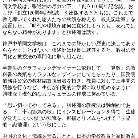
同文学校は、張述洲の尽力の下、「創立110周年記念誌」お
よび「創立120周年記念誌」を出版するとともに、これまで
教え導いてくれた恩人たちの功績を称える「校史記念室」を
設置した。「時代や環境が如何に変化しようとも、忘れては
ならない精神があります」と張述洲は話す。
神戸中華同文学校は、これまでの輝かしい歴史に決してあぐ
らをかくことはない。張述洲は校長に就任すると、教材の専
門化と教授法の専門化に取り組んだ。
卒業生のグラフィックデザイナーに依頼して、「算数」の教
科書の表紙をカラフルなデザインにしてもらったり、国務院
僑務弁公室の教材編纂担当者を招き、教員に対して三年間の
研修を行うなど、生徒が自発的に学習に取り組めるように、
興味深く現代的なカリキュラムの作成に努めている。
「思い切ってやってみる」。張述洲の教授法は独創的であ
る。『二十四節気の歌』にインスピレーションを得て、生徒
が覚えにくい地理の知識を、抑揚とリズムをつけて『学児
歌・識地理』という歌にした。
中国の文化・伝統を守ることと、日本の学校教育と家庭教育