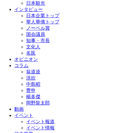
日本観光
インタビュー
日本企業トップ
華人華僑トップ
ノーベル賞
国会議員
知事・市長
文化人
名医
オピニオン
コラム
翁道逵
洪欣
中島昭
曹申
楊多傑
岡野龍太郎
動画
イベント
イベント報道
イベント情報