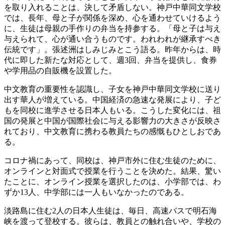
を取り入れることは、決して矛盾しない。神戸中華同文学校
では、長年、母と子が関係を深め、心を通わせていけるよう
に、生徒は母親の手作りの弁当を持参する。「母と子は与え
与えられて、心が通い合うものです。われわれが継承すべき
伝統です」。張述洲はしみじみとこう語る。昨年からは、時
代に即した新たな対応として、週3回、弁当を提供し、食券
や学用品の自販機を設置した。
中文教育の重要性を認識し、子女を神戸中華同文学校に送り
出す華人が増えている。中国経済の急速な発展により、子ど
もを同校に進学させる日本人もいる。こうした変化には、祖
国の発展と中国が国際社会に与える影響力の大きさが反映さ
れており、中文教育に携わる教員たちの感慨もひとしおであ
る。
コロナ禍にあって、同校は、神戸市外に住む生徒のために、
オンラインと対面式で授業を行うことを決めた。結果、驚い
たことに、オンライン授業を選択したのは、小学部では、わ
ずか13人、中学部には一人もいなかったのである。
淡路島に住む2人の日本人生徒は、毎日、高速バスで明石海
峡を渡って登校する。彼らは、教員との触れ合いや、学校の