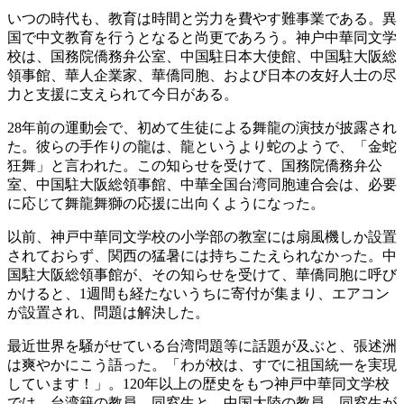
いつの時代も、教育は時間と労力を費やす難事業である。異
国で中文教育を行うとなると尚更であろう。神户中華同文学
校は、国務院僑務弁公室、中国駐日本大使館、中国駐大阪総
領事館、華人企業家、華僑同胞、および日本の友好人士の尽
力と支援に支えられて今日がある。
28年前の運動会で、初めて生徒による舞龍の演技が披露され
た。彼らの手作りの龍は、龍というより蛇のようで、「金蛇
狂舞」と言われた。この知らせを受けて、国務院僑務弁公
室、中国駐大阪総領事館、中華全国台湾同胞連合会は、必要
に応じて舞龍舞獅の応援に出向くようになった。
以前、神戸中華同文学校の小学部の教室には扇風機しか設置
されておらず、関西の猛暑には持ちこたえられなかった。中
国駐大阪総領事館が、その知らせを受けて、華僑同胞に呼び
かけると、1週間も経たないうちに寄付が集まり、エアコン
が設置され、問題は解決した。
最近世界を騒がせている台湾問題等に話題が及ぶと、張述洲
は爽やかにこう語った。「わが校は、すでに祖国統一を実現
しています！」。120年以上の歴史をもつ神戸中華同文学校
では、台湾籍の教員、同窓生と、中国大陸の教員、同窓生が