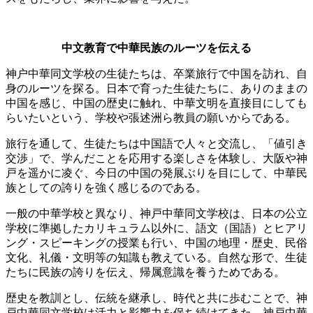
中文教育で中華民族の
ルーツを伝える
神户中華同文学校の生徒たちは、卒業旅行で中国を訪れ、自
身のルーツを探る。日本で育った生徒たちに、ありのままの
中国を感じ、中国の歴史に触れ、中華文明を直接目にしても
らいたいという、学校や張述洲ら教員の願いからである。
旅行を通して、生徒たちは中国語で人々と交流し、「値引き
交渉」で、学んだことを応用する楽しさを体験し、大阪や神
戸を遥かに凌ぐ、今日の中国の発展ぶりを目にして、中華民
族としての誇りを強く感じるのである。
一般の中華学校と異なり、神戸中華同文学校は、日本の公立
学校に準拠したカリキュラム以外に、語文（国語）とヒアリ
ング・スピーキングの授業も行い、中国の地理・歴史、民俗
文化、礼儀・文明等の知識も教えている。自然な形で、生徒
たちに民族の誇りを伝え、帰属意識を養うためである。
歴史を教訓とし、伝統を継承し、時代と共に歩むことで、神
戸中華同文学校は活力と影響力を保ち続けてきた。神戸中華