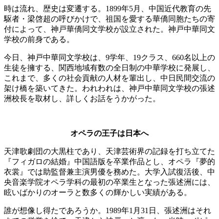
時は流れ、歴史は変遷する。1899年5月、中国近代教育の先
駆者・梁啓超の呼びかけで、祖国を愛する華僑同胞たちの寄
付によって、神戸華僑同文学校が設立された。神戸中華同文
学校の前身である。
今日、神戸中華同文学校は、9学年、19クラス、660名以上の
生徒を擁する、関西地域有数の全日制の中華学校に発展し、
これまで、多くの社会貢献の人材を輩出し、中日民間交流の
架け橋を築いてきた。われわれは、神戸中華同文学校の張述
洲校長を取材し、詳しくお話をうかがった。
オペラの王子は日本へ
天津歌劇団の大黒柱であり、天津芸術界の記録を打ち立てた
『フィガロの結婚』中国語版を卒業作品とし、オペラ『夢的
衣裳』では助監督兼主演男優を務めた。大学入試復活後、中
央音楽学院オペラ学科の最初の卒業生となった張述洲には、
眩いばかりのオーラと数多くの輝かしい実績がある。
誰が想像し得たであろうか。1989年1月31日、張述洲はそれ