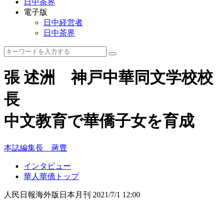
日中茶界
電子版
日中経営者
日中茶界
張 述洲 神戸中華同文学校校
長
中文教育で華僑子女を育成
本誌編集長 蔣豊
インタビュー
華人華僑トップ
人民日報海外版日本月刊
2021/7/1 12:00