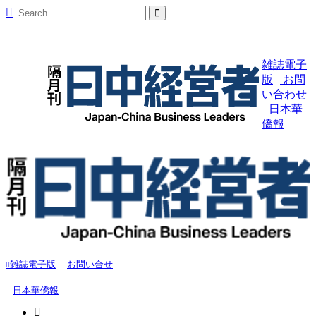
雑誌電子
版
お問
い合わせ
日本華
僑報
雑誌電子版
お問い合せ
日本華僑報