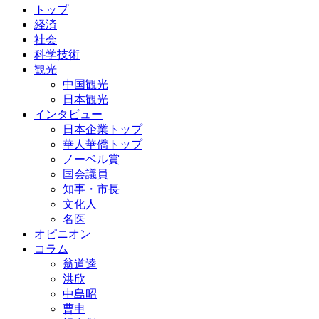
トップ
経済
社会
科学技術
観光
中国観光
日本観光
インタビュー
日本企業トップ
華人華僑トップ
ノーベル賞
国会議員
知事・市長
文化人
名医
オピニオン
コラム
翁道逵
洪欣
中島昭
曹申