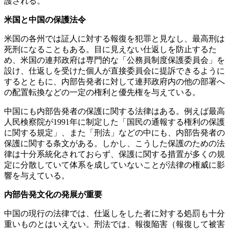
護される。
米国と中国の保護法令
米国の各州では証人に対する報復を犯罪と見なし、最高刑は
死刑になることもある。目に見えない仕返しを防止するた
め、米国の連邦政府は専門的な「公務員制度保護委員会」を
設け、仕返しを受けた個人が直接委員会に提訴できるように
するとともに、内部告発者に対して連邦政府内の他の部署へ
の配置転換などの一定の権利と優先権を与えている。
中国にも内部告発者の保護に関する法律はある。例えば最高
人民検察院が1991年に制定した「国民の通報する権利の保護
に関する規定」、また「刑法」などの中にも、内部告発者の
保護に関する条文がある。しかし、こうした保護のための法
律は十分系統化されておらず、保護に関する措置が多くの規
定に分散していて体系を成していないことが法律の権威に影
響を与えている。
内部告発文化の発展が重要
中国の現行の法律では、仕返しをした者に対する処罰も十分
重いものとはいえない。刑法では、報復陥害（報復して被害