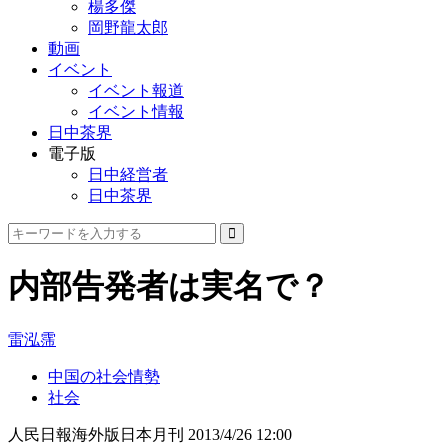
楊多傑
岡野龍太郎
動画
イベント
イベント報道
イベント情報
日中茶界
電子版
日中経営者
日中茶界
内部告発者は実名で？
雷泓霈
中国の社会情勢
社会
人民日報海外版日本月刊
2013/4/26 12:00