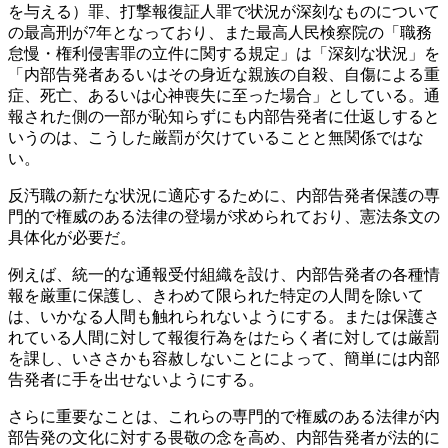
を与える）罪、打撃報復証人罪で状況が深刻なものについて
の最高刑が7年となっており、また最高人民検察院の「職務
怠慢・権利侵害罪の立件に関する規定」は「深刻な状況」を
「内部告発者あるいはその身近な親族の自殺、自傷による重
症、死亡、あるいは心神喪失に至った場合」としている。通
報された側の一部が恥知らずにも内部告発者に仕返しすると
いうのは、こうした厳罰が欠けていることと無関係ではな
い。
反汚職の新たな状況に適応するために、内部告発者保護の専
門的で権威のある法律の登場が求められており、憲法条文の
具体化が必要だ。
例えば、統一的な通報受付組織を設け、内部告発者の各種情
報を厳重に保護し、きわめて限られた特定の人間を除いて
は、いかなる人間も触れられないようにする。または保護さ
れている人間に対して報復行為をはたらく者に対しては厳罰
を課し、いささかも容赦しないことによって、簡単には内部
告発者に手を出せないようにする。
さらに重要なことは、これらの専門的で権威のある法律が内
部告発の文化に対する畏敬の念を高め、内部告発者が法的に