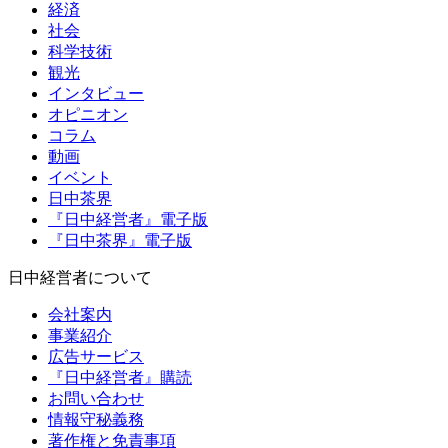
経済
社会
科学技術
観光
インタビュー
オピニオン
コラム
動画
イベント
日中茶界
『日中経営者』電子版
『日中茶界』電子版
日中経営者について
会社案内
事業紹介
広告サービス
『日中経営者』購読
お問い合わせ
情報守秘義務
著作権と免責事項