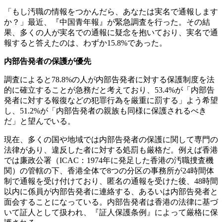
「もし汚職の情報をつかんだら、あなたは実名で通報します
か？」最近、『中国青年報』が緊急調査を行った。その結
果、多くの人が実名での通報に疑念を抱いており、実名で通
報すると答えたのは、わずか15.8%であった。
内部告発者の保護が優先
調査によると78.8%の人が内部告発者に対する保護制度を法
的に確立することが急務だと考えており、53.4%が「内部告
発者に対する報復などの犯罪行為を厳重に罰する」よう希望
し、51.2%が「内部告発者の親族も同様に保護されるべき
だ」と望んでいる。
現在、多くの国や地域では内部告発者の保護に関して専門の
法律があり、違反した者に対する処罰も厳格だ。例えば香港
では廉政公署（ICAC：1974年に発足した香港の汚職捜査機
関）の管轄の下、香港全体で8つの分区の事務所が24時間体
制で通報を受け付けており、匿名の通報を受けた後、48時間
以内に係員が内部告発者に連絡する、あるいは内部告発者と
面会することになっている。内部告発者は香港の法律に基づ
いて証人として扱われ、『証人保護条例』によって厳格に保