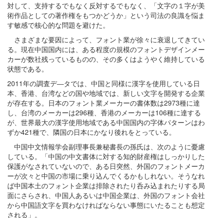
対して、支持するでもなく反対するでもなく、「文字の１字が美
術作品としての著作権をもつかどうか」という司法の良識を悩ま
す敏感で核心的な問題を避けた。
さまざまな要因によって、フォント業が徐々に衰退してきてい
る。現在中国国内には、ある程度の規模のフォントデザインメー
カーが数社残っているものの、その多くはようやく維持している
状態である。
2011年の調査デ―タでは、中国と同様に漢字を使用している日
本、香港、台湾などの国や地域では、
新しい文字を開発する企業
が存在する。日本のフォント業メーカーの書体数は
2973種に達
し、台湾のメーカーは296種、香港のメーカーは106種に達する
が、世界最大の漢字使用地域である中国国内の字体パターンはわ
ずか421種で、隣国の日本にかなり後れをとっている。
中国中文情報学会副理事長兼秘書長の孫氏は、次のように憂慮
している。「中国の中文書体に対する知的財産権はしっかりした
保護がなされていないので、ある日突然、外国のフォントメーカ
ーが次々と中国の市場に乗り込んでくるかもしれない。そうなれ
ば中国本土のフォント企業は排除されたり呑み込まれたりする局
面にさらされ、中国人あるいは中国企業は、外国のフォント会社
から中国語文字を買わなければならない事態にいたることも想定
される」。