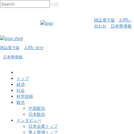
雑誌電子版
お問い
合わせ
日本華僑報
雑誌電子版
お問い合せ
日本華僑報
トップ
経済
社会
科学技術
観光
中国観光
日本観光
インタビュー
日本企業トップ
華人華僑トップ