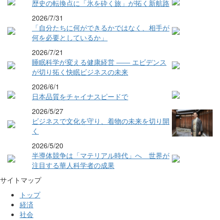
歴史の転換点に「氷を砕く旅」が拓く新航路
2026/7/31
「自分たちに何ができるかではなく、相手が
何を必要としているか」
2026/7/21
睡眠科学が変える健康経営 ―― エビデンス
が切り拓く快眠ビジネスの未来
2026/6/1
日本品質をチャイナスピードで
2026/5/27
ビジネスで文化を守り、着物の未来を切り開
く
2026/5/20
半導体競争は「マテリアル時代」へ 世界が
注目する華人科学者の成果
サイトマップ
トップ
経済
社会