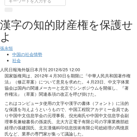
漢字の知的財産権を保護せ
よ
張永恒
中国の社会情勢
社会
人民日報海外版日本月刊
2012/6/25 12:00
国家版権局は、2012年４月30日を期限に『中華人民共和国著作権
法』（修正草案）について意見を求めた。４月23日、中文字体業
協会は国内の関連メーカーと北京でシンポジウムを開催し、『著
作権法』（草案）関連条項の改正を呼び掛けた。
これはコンピュータ
使用の文字や漢字の書体（フォント）に法的
な保護を与えようというもので、中国工程院アカデミー会員であ
り中国中文信息学会の元理事長、倪光南氏や中国中文信息学会副
理事長兼秘書長の孫楽氏、北大方正電子有限公司の字庫業務部総
経理の張建国氏、北京漢儀科印信息技術有限公司総経理の馬憶原
氏など、業界の専門家が集って議論した。