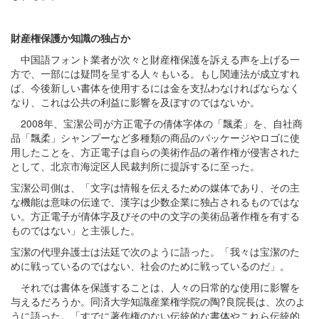
財産権保護か知識の独占か
中国語フォント業者が次々と財産権保護を訴える声を上げる一
方で、一部には疑問を呈する人々もいる。もし関連法が成立すれ
ば、今後新しい書体を使用するには金を支払わなければならなく
なり、これは公共の利益に影響を及ぼすのではないか。
2008年、宝潔公司が方正電子の倩体字体の「飄柔」を、自社商
品「飄柔」シャンプーなど多種類の商品のパッケージやロゴに使
用したことを、方正電子は自らの美術作品の著作権が侵害された
として、北京市海淀区人民裁判所に提訴するに至った。
宝潔公司側は、「文字は情報を伝えるための媒体であり、その主
な機能は意味の伝達で、漢字は少数企業に独占されるものではな
い。方正電子が倩体字及びその中の文字の美術品著作権を有する
ものではない」と主張した。
宝潔の代理弁護士は法廷で次のように語った。「我々は宝潔のた
めに戦っているのではない、社会のために戦っているのだ」。
それでは書体を保護することは、人々の日常的な使用に影響を
与えるだろうか。同済大学知識産業権学院の陶?良院長は、次のよ
うに語った。「すでに著作権のない伝統的な書体やこれら伝統的