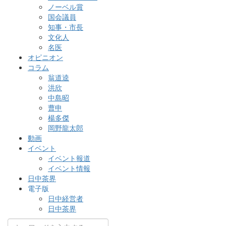
ノーベル賞
国会議員
知事・市長
文化人
名医
オピニオン
コラム
翁道逵
洪欣
中島昭
曹申
楊多傑
岡野龍太郎
動画
イベント
イベント報道
イベント情報
日中茶界
電子版
日中経営者
日中茶界