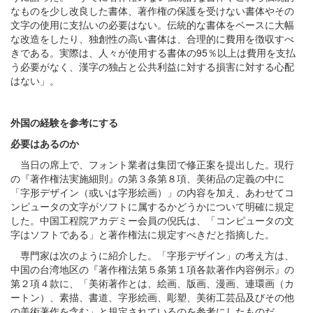
なものを少し改良した書体、著作権の保護を受けない書体やその
文字の使用に支払いの必要はない。伝統的な書体をベースに大幅
な改造をしたり、独創性の高い書体は、合理的に費用を徴収すべ
きである。実際は、人々が使用する書体の95％以上は費用を支払
う必要がなく、漢字の独占と公共利益に対する損害に対する心配
はない」。
外国の経験を参考にする
必要はあるのか
当日の席上で、フォント業者は集団で修正案を提出した。現行
の『著作権法実施細則』の第３条第８項、美術品の定義の中に
「字形デザイン（或いは字形絵画）」の内容を加え、あわせてコ
ンピュータの文字がソフトに属するかどうかについて明確に規定
した。中国工程院アカデミー会員の倪氏は、「コンピュータの文
字はソフトである」と著作権法に規定すべきだと指摘した。
専門家は次のように紹介した。「字形デザイン」の考え方は、
中国の台湾地区の『著作権法第５条第１項各款著作内容例示』の
第２項４款に、「美術著作とは、絵画、版画、漫画、連環画（カ
ートン）、素描、書道、字形絵画、彫塑、美術工芸品及びその他
の美術著作を含む」と規定されているのを参考にしたものだ。