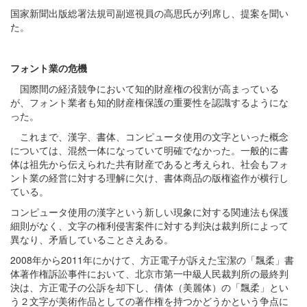
国家新聞出版総署法規司副巡視員の高思氏が列席し、提案を聞い
た。
フォント業の危機
国際間の経済競争において知的財産権の役割が高まっている
が、フォント業者も知的財産権保護の重要性を認識するようにな
った。
これまで、漢字、書体、コンピュータ
使用の文字といった概念
については、混然一体になっていて明確でなかった。一般的に書
体は祖先から伝えられた共有財産であると考えられ、社会もフォ
ント業の経営に対する理解に欠け、書体商品の版権盗作が横行し
ている。
コンピュータ使用の漢字という新しい現象に対する関連法も保護
細則がなく、文字の権利侵害案件に対する判決は裁判所によって
異なり、矛盾していることさえある。
2008年から2011年にかけて、方正電子が訴えた宝潔の「飄柔」書
体著作権訴訟事件において、北京市第一中級人民裁判所の最終判
決は、方正電子の公訴を却下し、倩体（美麗体）の「飄柔」とい
う２文字が美術作品としての著作権を持つかどうかという争点に