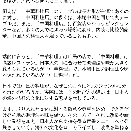
るほか、店内の雰囲気も全く違う。
例えば、「中華料理店」のテーブルは長方形が主流であるの
に対し、「中国料理店」の多くは、本場中国と同じで丸テー
ブルだ。また、「中国料理店」は百貨店やショッピングセン
ターなど、多くの人でにぎわう場所にあり、内装も比較的豪
華。中国人の料理人を雇っていることも多い。
端的に言うと、「中華料理」は庶民の店で、「中国料理」は
高級レストラン。日本人の口に合わせて調理法や味が大きく
変えられているのが「中華料理」で、本場中国の調理法や味
が保たれているのが「中国料理」だ。
日本では中国の料理が、なぜこのように2つのジャンルに分
かれたのだろうか。実際には、その呼び方の違いは、日本人
の海外発祥の文化に対する態度を示している。
まず、取り入れた文化に対する敬意や尊重を込め、できるだ
け発祥地の調理法や味を保つ。その一方で、それに改良や新
しい発想を加え、日本人から支持を得る定番メニューへと発
展させていく。海外の文化をローカライズし、改良を重ねる