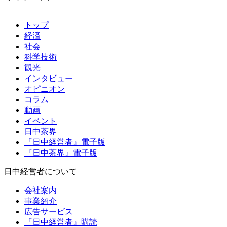
トップ
経済
社会
科学技術
観光
インタビュー
オピニオン
コラム
動画
イベント
日中茶界
『日中経営者』電子版
『日中茶界』電子版
日中経営者について
会社案内
事業紹介
広告サービス
『日中経営者』購読