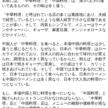
実際には、「中華料理」と「中国料理」は、漢字1文字の違
いであるものの、その味は全く違う。
「中華料理」と呼ばれている店の多くは裏路地にあり、夫婦
で経営しているといったような個人経営で小さな店舗である
ことが多い。そして、内装もシンプルで、メニューはラーメ
ンやチャーハン、ギョーザ、麻婆豆腐、チンジャオロースな
どがメインだ。
中国人が「中華料理」を食べると、本場中国の料理とは少し
違うと感じるだろう。なぜなら、日本の「中華料理」はロー
カライズされており、日本人の好みに合わせて味付けが変え
られ、調理法も大きく異なっているからだ。例えば、水餃子
は日本で焼きギョーザに変身し、その皮はうすく、カリッと
焼きあげられている。そして、中国では主食であるのに対し
て、日本ではおかずとして食べられている。日本のラーメン
も中国のラーメンとは全く異なり、日本で大人気の料理の一
つとなっている。
もし、本場中国と同じ料理を食べたいなら、「中国料理」と
掲げられたレストランに行かなければならない。「中華料
理」店と「中国料理」店は、メニューの種類や価格帯が異な