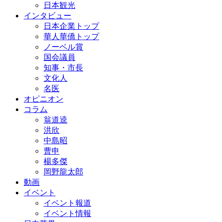
日本観光
インタビュー
日本企業トップ
華人華僑トップ
ノーベル賞
国会議員
知事・市長
文化人
名医
オピニオン
コラム
翁道逵
洪欣
中島昭
曹申
楊多傑
岡野龍太郎
動画
イベント
イベント報道
イベント情報