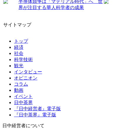
半導体競争は「マテリアル時代」へ 世
界が注目する華人科学者の成果
サイトマップ
トップ
経済
社会
科学技術
観光
インタビュー
オピニオン
コラム
動画
イベント
日中茶界
『日中経営者』電子版
『日中茶界』電子版
日中経営者について