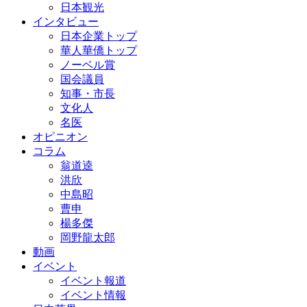
日本観光
インタビュー
日本企業トップ
華人華僑トップ
ノーベル賞
国会議員
知事・市長
文化人
名医
オピニオン
コラム
翁道逵
洪欣
中島昭
曹申
楊多傑
岡野龍太郎
動画
イベント
イベント報道
イベント情報