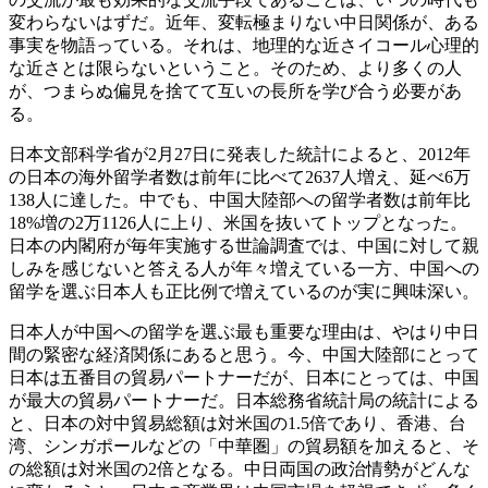
変わらないはずだ。近年、変転極まりない中日関係が、ある
事実を物語っている。それは、地理的な近さイコール心理的
な近さとは限らないということ。そのため、より多くの人
が、つまらぬ偏見を捨てて互いの長所を学び合う必要があ
る。
日本文部科学省が2月27日に発表した統計によると、2012年
の日本の海外留学者数は前年に比べて2637人増え、延べ6万
138人に達した。中でも、中国大陸部への留学者数は前年比
18%増の2万1126人に上り、米国を抜いてトップとなった。
日本の内閣府が毎年実施する世論調査では、中国に対して親
しみを感じないと答える人が年々増えている一方、中国への
留学を選ぶ日本人も正比例で増えているのが実に興味深い。
日本人が中国への留学を選ぶ最も重要な理由は、やはり中日
間の緊密な経済関係にあると思う。今、中国大陸部にとって
日本は五番目の貿易パートナーだが、日本にとっては、中国
が最大の貿易パートナーだ。日本総務省統計局の統計による
と、日本の対中貿易総額は対米国の1.5倍であり、香港、台
湾、シンガポールなどの「中華圏」の貿易額を加えると、そ
の総額は対米国の2倍となる。中日両国の政治情勢がどんな