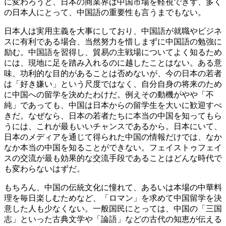
に変わろうと、日本の商業界は中国市場を軽視できず、多く
の日本人にとって、中国語の重要性も言うまでもない。
日本人は実用主義を大事にしており、中国語が就職やビジネ
スに有利である場合、当然努力を惜しまずに中国語の勉強に
励む。中国語を習得し、貿易の主戦場についてよく知るため
には、現地に足を踏み入れるのに越したことはない。ある意
味、功利的な目的があることは否めないが、今の日本の若者
は「好き嫌い」という尺度ではなく、自分自身の将来のため
に中国への留学を決めたわけだ。例えその動機がやや「不
純」であっても、中国は日本からの留学生を大いに歓迎すべ
きだ。なぜなら、日本の若者たちに本当の中国を知ってもら
うには、これが最もいいチャンスであるから。日本にいて、
日本のメディアを通じて得られた中国の情報だけでは、なか
なか本当の中国を知ることができない。フェイストゥフェイ
スの交流が最も効果的な交流手段であることはどんな時代で
も変わらないはずだ。
もちろん、中国の伝統文化に憧れて、あるいは本場の中華料
理を毎日楽しむためなど、「ロマン」を求めて中国留学を決
意した人も少なくない。一般国民にとっては、中国の「三国
志」といった古典文学や「論語」などの古代の知恵が伝える