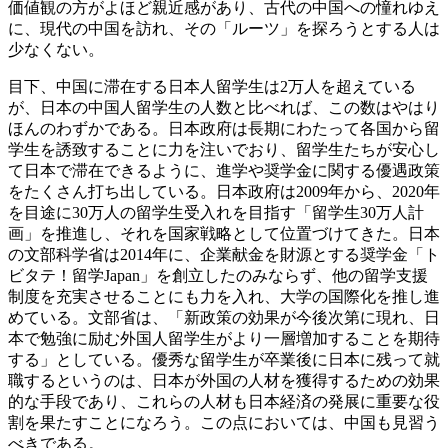
価値観の方がよほど親近感があり、古代の中国への憧れゆえ
に、現代の中国を訪れ、その「ルーツ」を探ろうとする人は
少なくない。
目下、中国に滞在する日本人留学生は2万人を超えている
が、日本の中国人留学生の人数と比べれば、この数はやはり
ほんのわずかである。日本政府は長期にわたって各国から留
学生を誘致することに力を注いでおり、留学生たちが安心し
て日本で滞在できるように、進学や奨学金に関する優遇政策
をたくさん打ち出している。日本政府は2009年から、2020年
を目途に30万人の留学生受入れを目指す「留学生30万人計
画」を推進し、それを国家戦略として位置づけてきた。日本
の文部科学省は2014年に、企業献金を財源とする奨学金「ト
ビタテ！留学Japan」を創立したのみならず、他の留学支援
制度を充実させることにも力を入れ、大学の国際化を推し進
めている。文部省は、「新政策の効果が今後次第に現れ、日
本で勉強に励む外国人留学生がより一層増加することを期待
する」としている。優秀な留学生が卒業後に日本に残って就
職するというのは、日本が外国の人材を獲得するための効果
的な手段であり、これらの人材も日本経済の発展に重要な役
割を果たすことになろう。この点においては、中国も見習う
べきである。