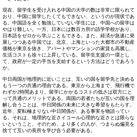
現在、留学生を受け入れる中国の大学の数は非常に限られて
おり、中国に留学したくてもできない、というのが現状であ
る。中国語を全く勉強していない学生には、中国への留学は
やはり難しい。一方、日本には数百カ所の語学学校があり、
日本語をゼロから学ぶこともできる。また、経済が急速に発
展しつつある中国では、北京、上海といった大都市の不動産
価格が東京を抜き、アパートやマンションの家賃も高騰し、
生活コストも徐々に上昇している。留学生支援の一環とし
て、政府が一定の手当を支給するという方法はどうであろう
か。
中日両国が地理的に近いことは、互いの国を留学先と決める
もう一つの共通の理由である。東京から上海まで、飛行機で
わずか2時間あまり。留学にかかるコストの低さは双方にと
って共通のメリットである。両国の若者たちが互いの国を理
解し合うことは、中日関係の未来に大きな希望をもたらす。
近年、変転極まりない中日関係が、ある事実を物語ってい
る。それは、地理的な近さイコール心理的な近さとは限らな
いということ。そのため、より多くの人が、つまらぬ偏見を
捨てて互いの長所を学び合う必要がある。