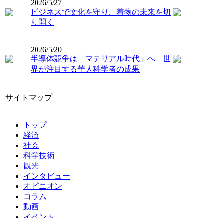
2026/5/27
ビジネスで文化を守り、着物の未来を切
り開く
2026/5/20
半導体競争は「マテリアル時代」へ 世
界が注目する華人科学者の成果
サイトマップ
トップ
経済
社会
科学技術
観光
インタビュー
オピニオン
コラム
動画
イベント