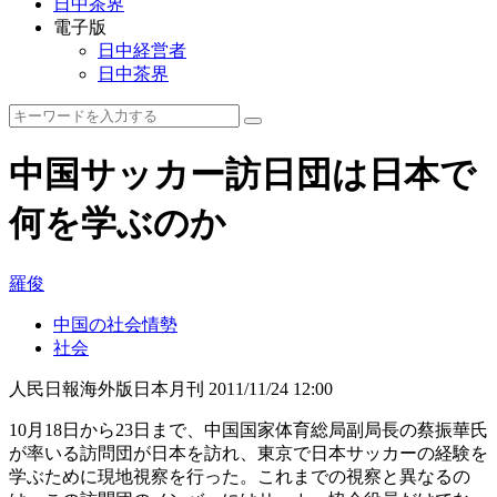
日中茶界
電子版
日中経営者
日中茶界
中国サッカー訪日団は日本で
何を学ぶのか
羅俊
中国の社会情勢
社会
人民日報海外版日本月刊
2011/11/24 12:00
10月18日から23日まで、中国国家体育総局副局長の蔡振華氏
が率いる訪問団が日本を訪れ、東京で日本サッカーの経験を
学ぶために現地視察を行った。これまでの視察と異なるの