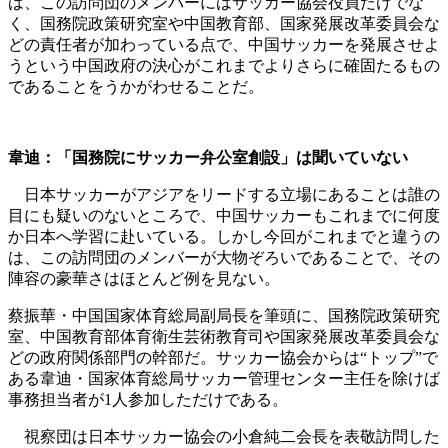
は、この訪問団のメンバーにはサッカー協会役員だけでな
く、国務院政策研究室や中国教育部、国家発展改革委員会な
どの責任者が加わっている点で、中国サッカーを発展させよ
うという中国政府の決心がこれまでよりさらに確固たるもの
であることをうかがわせることだ。
韋迪：「国務院にサッカー弁公室創設」は聞いていない
日本サッカーがアジアをリードする立場にあることは誰の
目にも疑いのないところで、中国サッカーもこれまでに何度
か日本へ学習に赴いている。しかし今回がこれまでと違うの
は、この訪問団のメンバーが大物ぞろいであることで、その
陣容の豪華さはほとんど例を見ない。
蔡振華・中国国家体育総局副局長を筆頭に、国務院政策研究
室、中国教育部体育衛生芸術教育司や国家発展改革委員会な
どの政府関係部門の幹部だ。サッカー協会からは“トップ”で
ある韋迪・国家体育総局サッカー管理センター主任を除けば
事務担当者が1人参加しただけである。
視察団は日本サッカー協会の小倉純二会長を表敬訪問した