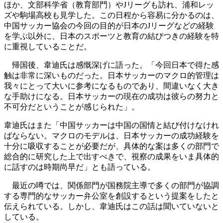
ほか、文部科学省（教育部門）やJリーグも訪れ、浦和レッ
ズや駒場高校も見学した。この日程から容易に分かるのは、
中国サッカー協会の今回の目的が日本のJリーグなどの経験
を学ぶ以外に、日本のスポーツと教育の結びつきの経験を特
に重視していることだ。
帰国後、韋迪氏は感慨深げに語った。「今回日本で得た感
触は非常に深いものだった。日本サッカーのマクロ的管理は
我々にとって大いに参考になるものであり、間違いなく大き
な手助けになる。日本サッカーの現在の成功は彼らの努力と
不可分だということが感じられた」。
韋迪氏はまた「中国サッカーは中国の国情と結び付けなけれ
ばならない。マクロのモデルは、日本サッカーの成功経験を
十分に吸収することが必要だが、具体的な案は多くの部門で
総合的に研究した上で出すべきで、視察の成果をいま具体的
に話すのは時期尚早だ」とも語っている。
最近の噂では、関係部門が国務院主導で多くの部門が協調
する専門的なサッカー弁公室を創設するという提案をしたと
伝えられている。しかし、韋迪氏はこの話は聞いていないと
している。