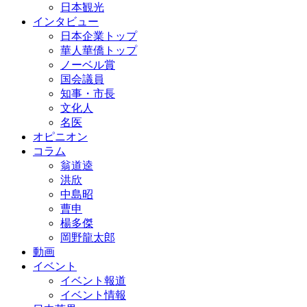
日本観光
インタビュー
日本企業トップ
華人華僑トップ
ノーベル賞
国会議員
知事・市長
文化人
名医
オピニオン
コラム
翁道逵
洪欣
中島昭
曹申
楊多傑
岡野龍太郎
動画
イベント
イベント報道
イベント情報