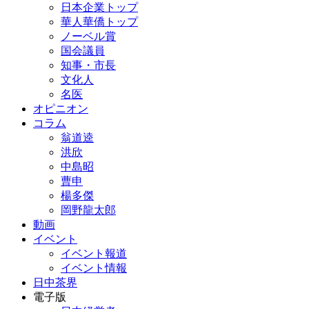
日本企業トップ
華人華僑トップ
ノーベル賞
国会議員
知事・市長
文化人
名医
オピニオン
コラム
翁道逵
洪欣
中島昭
曹申
楊多傑
岡野龍太郎
動画
イベント
イベント報道
イベント情報
日中茶界
電子版