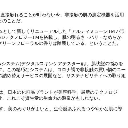
お客様の肌に直接触れることが叶わない今、非接触の肌の測定機器を活用
とのことだ。
テムとして新しくリニューアルした「アルティミューンTM パラ
EDテクノロジーTMを搭載し、肌の明るさ・ハリ・なめらか
グリーンフローラルの香りは踏襲している、ということだ。
のQ&Aシステム(デジタルスキンケアテスター)は、肌状態の悩みを
す。この精巧なシステムは、コロナ禍で非接触の買い物のニー
の詰め替えサービスの展開など、サステナビリティへの取り組
の創造性とコンセプトは、日本の化粧品ブラントが美容科学、最新のテクノロジ
化、これこそ資生堂の生命力の源泉かもしれない。
す。美のめぐりがよいと、生命感あふれるつややかな肌に導