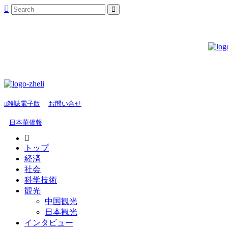
雑誌電子版
お問い合せ
日本華僑報
トップ
経済
社会
科学技術
観光
中国観光
日本観光
インタビュー