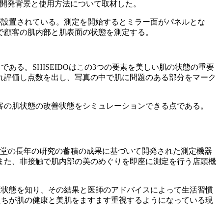
の製品の開発背景と使用方法について取材した。
専用カメラが設置されている。測定を開始するとミラー面がパネルとな
で顧客の肌内部と肌表面の状態を測定する。
めらかさである。SHISEIDOはこの3つの要素を美しい肌の状態の重要
れ評価し点数を出し、写真の中で肌に問題のある部分をマーク
客の肌状態の改善状態をシミュレーションできる点である。
生堂の長年の研究の蓄積の成果に基づいて開発された測定機器
また、非接触で肌内部の美のめぐりを即座に測定を行う店頭機
ら自身の健康状態を知り、その結果と医師のアドバイスによって生活習慣
性たちが肌の健康と美肌をますます重視するようになっている現