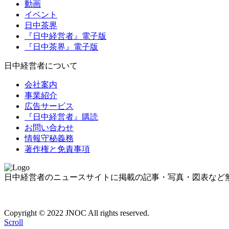
動画
イベント
日中茶界
『日中経営者』電子版
『日中茶界』電子版
日中経営者について
会社案内
事業紹介
広告サービス
『日中経営者』購読
お問い合わせ
情報守秘義務
著作権と免責事項
日中経営者のニュースサイトに掲載の記事・写真・図表など
Copyright © 2022 JNOC All rights reserved.
Scroll