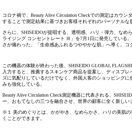
コロナ禍で、Beauty Alive Circulation Ch
することで測定結果に基づきお客様それぞれのパーソナルな
さらに、SHISEIDOが提唱する、透明感、ハリ・弾力、な
ライジング コンセントレート Ⅲ」を7月1日に発売してい
さが備わった、「生命感あふれるつややかな肌」へ導く。コ
この機器の体験が終わった後、SHISEIDO GLOBAL FL
入力すると、推薦するスキンケア商品を提案し、ディスプレ
ズに気配りしているだけでなく、外国人客のショッピングに
みも強化している。
Beauty Alive Circulation Check測定機器に代表
ー、おもてなしの三つを融合させ、世界の顧客に全く新しい
※１ 美のめぐりとは、かがやき、なめらかさ、ハリの美肌
くことができます。