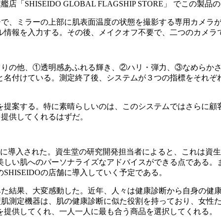
「SHISEIDO GLOBAL FLAGSHIP STORE」 でこ
形でミラー型のサイネージで、ミラーの上部に肌表面温度の状態を撮影する
ル情報を入力する。その後、メイクオフ不要で、二つのカメラ
準は、肌内部の美のめぐりの他、①透明感あふれる輝き、②ハリ・弾力、③な
と名付けている。測定終了後、システムが３つの指標をそれぞ
を提案する。特に素晴らしいのは、このシステムではさらに顧
ピング体験を提供してくれるはずだ。
ーに導入された。資生堂の研究開発担当者によると、これは資
美しい肌へのパーソナライズなアドバイスができる点である。
SHISEIDOの店舗に導入していく予定である。
を体験し、肌測定をしてみた結果、大変感動した。近年、人々は健康診断か
接触型肌測定機器は、肌の健康診断に似た役割を持っており、女
を提供してくれ、一人一人に最も合う商品を選択してくれる。