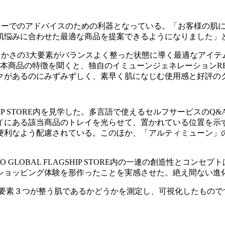
eckでの測定はカウンターでのアドバイスのための利器となっている。「
肌悩みに合わせた最適な商品を提案できるようになりました」
めらかさの3大要素がバランスよく整った状態に導く最適なアイ
る。本商品の特徴を聞くと、独自のイミューンジェネレーションR
クがあるのにみずみずしく、素早く肌になじむ使用感と好評の
AGSHIP STORE内を見学した。多言語で使えるセルフサービス
イにある該当商品のトレイを光らせて、置かれている位置を示
便利なよう配慮されている。このほか、「アルティミューン」
される、SHISEIDO GLOBAL FLAGSHIP STORE内の一連
ショッピング体験を形作ったことを実感させた。絶え間ない進
の要素３つが整う肌であるかどうかを測定し、可視化したもので