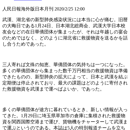
人民日報海外版日本月刊
2020/2/25 12:00
武漢、湖北省の新型肺炎感染状況には本当に心が痛む。旧暦
の大晦日である1月24日、日本湖北総商会、武漢大学日本校
友会などの在日華僑団体が集まったが、それは年越しの宴会
のためではなく、どのように湖北省に救援物資を送るかを話
し合うためであった。
三人寄れば文殊の知恵、華僑団体の気持ちは一つになった。
多くの華僑団体から集まった数千万円相当の救援物資は準備
できたものの、新型肺炎の拡大によって、日本と武漢を結ぶ
定期便は停止されており、最大の課題はどのように寄付され
た救援物資を武漢まで運べばよいか、であった。
多くの華僑団体が途方に暮れているとき、新しい情報が入っ
てきた。1月29日に埼玉県草加市の倉庫に集積された救援物
資を関西国際空港まで運び、貨物機をチャーターして武漢ま
で運ぶというのである。本誌は5人の特別報道チームを立ち