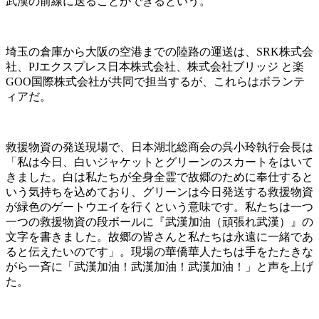
武漢の前線に送ることができるという。
埼玉の倉庫から大阪の空港までの陸路の運送は、SRK株式会
社、PJエクスプレス日本株式会社、株式会社ブリッジ と楽
GOO国際株式会社が共同で担当するが、これらはボランテ
ィアだ。
救援物資の発送現場で、日本湖北総商会の呉小玲執行会長は
「私は今日、白いジャケットとグリーンのスカートをはいて
きました。白は私たちが全身全霊で故郷のために奉仕すると
いう気持ちを込めており、グリーンは今日発送する救援物資
が緑色のゲートウエイを行くという意味です。私たちは一つ
一つの救援物資の段ボールに『武漢加油（頑張れ武漢）』の
文字を書きました。故郷の皆さんと私たちは永遠に一緒であ
ると伝えたいのです」。現場の華僑華人たちは手をたたきな
がら一斉に「武漢加油！武漢加油！武漢加油！」と声を上げ
た。