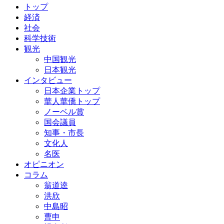
トップ
経済
社会
科学技術
観光
中国観光
日本観光
インタビュー
日本企業トップ
華人華僑トップ
ノーベル賞
国会議員
知事・市長
文化人
名医
オピニオン
コラム
翁道逵
洪欣
中島昭
曹申