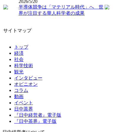
2026/5/20
半導体競争は「マテリアル時代」へ 世
界が注目する華人科学者の成果
サイトマップ
トップ
経済
社会
科学技術
観光
インタビュー
オピニオン
コラム
動画
イベント
日中茶界
『日中経営者』電子版
『日中茶界』電子版