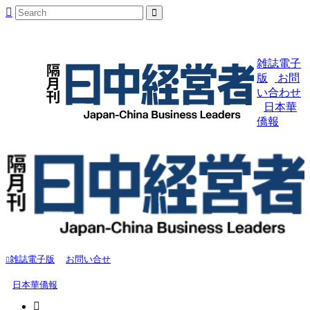
雑誌電子
版
お問
い合わせ
日本華
僑報
雑誌電子版
お問い合せ
日本華僑報