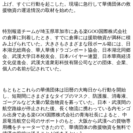
上げ、すぐに行動を起こした。現場に急行して華僑団体の救
援物資の運送情況の取材を始めた。
特別報道チームが埼玉県草加市にある楽GOO国際株式会社
の倉庫に到着したとき、すでに倉庫には援助物資が満杯に積
み上げられていた。大きさもさまざまな段ボール箱には、日
本湖北総商会、華人華僑ドラゴンボート協会、日本湖北同郷
会、武漢大学日本校友会、日本バイヤー連盟、日本華商経済
文化促進会、武漢大道衆彩科技有限公司などの団体、企業、
個人の名前が記されていた。
もともとこれらの華僑団体は旧暦の大晦日から行動を開始
し、短期間にさまざまなタイプのマスク、防護服、消毒液、
ゴーグルなど大量の緊急物資を募っていた。日本・武漢間の
航空路線が停止された後、長く物流に携わっている内モンゴ
ル出身である楽GOO国際株式会社の青海社長によると、中
原竜浩航空公司のサポートのもと、大阪から武漢への貨物専
用機をチャーターできたので、華僑団体の救援物資を無料で