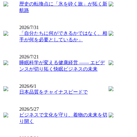
歴史の転換点に「氷を砕く旅」が拓く新
航路
2026/7/31
「自分たちに何ができるかではなく、相
手が何を必要としているか」
2026/7/21
睡眠科学が変える健康経営 ―― エビデ
ンスが切り拓く快眠ビジネスの未来
2026/6/1
日本品質をチャイナスピードで
2026/5/27
ビジネスで文化を守り、着物の未来を切
り開く