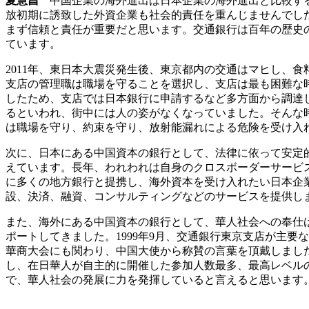
夏慧昌
中国企業の海外進出は日本企業の海外進出と比較する
放初期に誘致した外資企業も社会的責任を重んじませんでし
まず信頼と責任が重要だと思います。交通銀行は百年の歴史
ています。
2011年、東日本大震災発生後、東京都内の交通はマヒし、
支店の管理職は職場を守ることを選択し、支店は最も困難な
したため、支店では日本銀行に申請するなど多方面から調達
るといわれ、街中には人の姿がなくなっていました。そんな
は職場を守り、約束を守り、放射能漏れによる危険を受け入
次に、日本にある中国資本の銀行として、法律に依って安定
えています。長年、われわれは自身のクロスボーダーサービ
に多くの地方銀行と提携し、海外資本を受け入れたい日本企
設、決済、融資、コンサルティングなどのサービスを提供し
また、海外にある中国資本の銀行として、華人社会への奉仕
ポートしてきました。1999年9月、交通銀行東京支店が主要
華商大会にも関わり、中国大使から称賛の言葉を頂戴しました
し、在日華人が自主的に開催した参加人数最多、最高レベル
で、華人社会の発展に力を発揮していると言えると思います