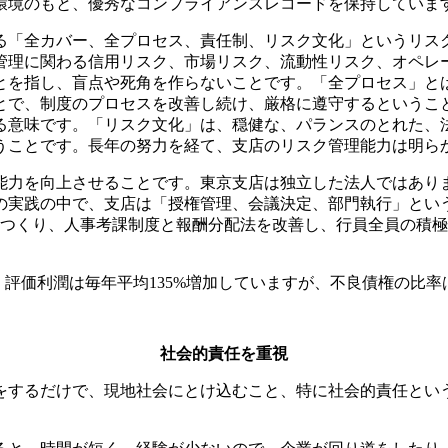
環境のもと、優秀なコンプライアンスレコードを保持していま
る「全カバー、全プロセス、責任制、リスク文化」というリス
管理に関わる信用リスク、市場リスク、流動性リスク、オペレ
とを指し、盲点や死角を作らないことです。「全プロセス」と
とで、制度のプロセスを改善し続け、厳格に遵守するというこ
る意味です。「リスク文化」は、穏健な、パランスのとれた、
うことです。長年の努力を経て、支店のリスク管理能力は明ら
能力を向上させることです。東京支店は独立した法人ではあり
の実践の中で、支店は「授権管理、会議決定、部門執行」という
をつくり、人事考課制度と報酬分配法を改善し、行員全員の積
、評価利潤は毎年平均135%増加していますが、不良債権の比率
社会的責任を重視
をするだけで、現地社会にとけ込むこと、特に社会的責任とい