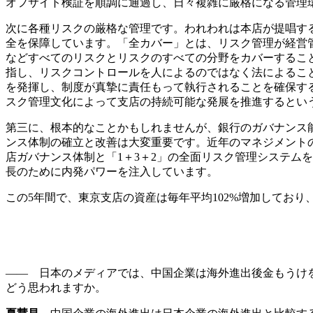
オフサイト検証を順調に通過し、日々複雑に厳格になる管理
次に各種リスクの厳格な管理です。われわれは本店が提唱す
全を保障しています。「全カバー」とは、リスク管理が経営
などすべてのリスクとリスクのすべての分野をカバーするこ
指し、リスクコントロールを人によるのではなく法によるこ
を発揮し、制度が真摯に責任もって執行されることを確保す
スク管理文化によって支店の持続可能な発展を推進するとい
第三に、根本的なことかもしれませんが、銀行のガバナンス
ンス体制の確立と改善は大変重要です。近年のマネジメント
店ガバナンス体制と「1＋3＋2」の全面リスク管理システム
長のために内発パワーを注入しています。
この5年間で、東京支店の資産は毎年平均102%増加しており
—— 日本のメディアでは、中国企業は海外進出後金もうけ
どう思われますか。