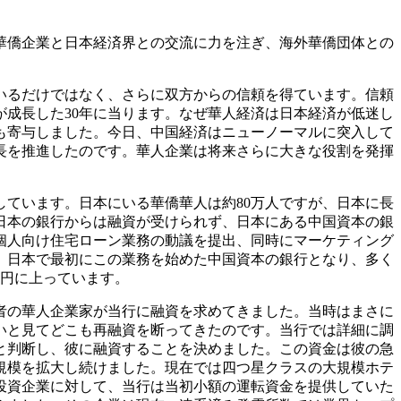
華僑企業と日本経済界との交流に力を注ぎ、海外華僑団体との
いるだけではなく、さらに双方からの信頼を得ています。信頼
が成長した30年に当ります。なぜ華人経済は日本経済が低迷し
も寄与しました。今日、中国経済はニューノーマルに突入して
長を推進したのです。華人企業は将来さらに大きな役割を発揮
ています。日本にいる華僑華人は約80万人ですが、日本に長
日本の銀行からは融資が受けられず、日本にある中国資本の銀
に個人向け住宅ローン業務の動議を提出、同時にマーケティング
し、日本で最初にこの業務を始めた中国資本の銀行となり、多く
億円に上っています。
者の華人企業家が当行に融資を求めてきました。当時はまさに
いと見てどこも再融資を断ってきたのです。当行では詳細に調
と判断し、彼に融資することを決めました。この資金は彼の急
規模を拡大し続けました。現在では四つ星クラスの大規模ホテ
投資企業に対して、当行は当初小額の運転資金を提供していた