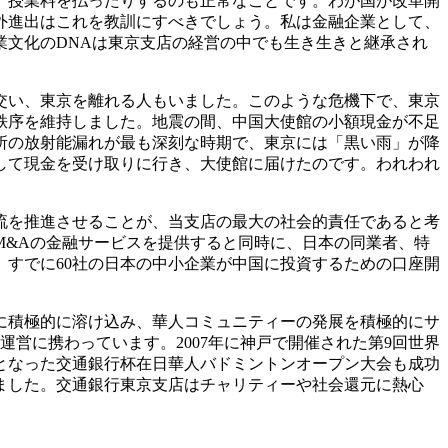
、授業料を払ったりするのも正常なことです。わが国が改革開
外進出はこれを教訓にすべきでしょう。私は金融企業として、
文化のDNAは東京支店の経営の中でも生き生きと継承され
び交い、東京を離れる人もいました。このような危機下で、東京
秩序を維持しました。地震の間、中国大使館の小額現金が不足
所の放射能漏れが最も深刻な時期で、東京には「黒い雨」が降
して現金を受け取りに行き、大使館に届けたのです。われわれ
流を推進させることが、当支店の最大の社会的責任であると考
M&Aの金融サービスを提供すると同時に、日本の同業者、特
すでに60社の日本の中小企業が中国に投資するための口座開
に積極的に溶け込み、華人コミュニティーの発展を積極的にサ
運営に携わっています。2007年に神戸で開催された第9回世界
ーとなった交通銀行杯在日華人バドミントンオープン大会も成功
ました。交通銀行東京支店はチャリティーや社会還元に熱心