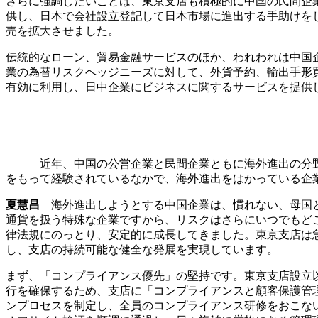
さらに強調したいことは、東京支店も積極的に中国の民間企
供し、日本で会社設立登記して日本市場に進出する手助けをし
売を拡大させました。
伝統的なローン、貿易金融サービスのほか、われわれは中国
業の為替リスクヘッジニーズに対して、外貨予約、輸出手形
有効に利用し、日中企業にビジネスに関するサービスを提供
—— 近年、中国の公営企業と民間企業ともに海外進出の分
をもって経験されているなかで、海外進出をはかっている企
夏慧昌
海外進出しようとする中国企業は、慣れない、母国と
通貨を扱う特殊な企業ですから、リスクはさらにいつでもど
律法規にのっとり、安定的に成長してきました。東京支店は
し、支店の持続可能な健全な発展を実現しています。
まず、「コンプライアンス優先」の堅持です。東京支店設立
行を確保するため、支店に「コンプライアンスと顧客保護管
ンプロセスを制定し、全員のコンプライアンス研修をおこな