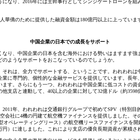
になり、2016年には主幹事行としてシンジケートローンを
人華僑のために提供した融資金額は180億円以上に上っていま
中国企業の日本での成長をサポート
くなり、中国企業の日本を含む海外における勢いはますます強
どのようなサポートをおこなっているのでしょうか。
それは、全力でサポートする、ということです。われわれは
企業に専門的、個性的な金融サービスを提供しています。長年
います。さらにもう一つ、われわれは中国企業に低コストの資
他支店と連動して、40以上の企業に対して32億ドル（約359
011年、われわれは交通銀行グループで初めてSPV（特別目
空会社に4機の円建て航空機ファイナンスを提供しました。そ
日本型オペレーティングリース）の航空機リースファイナンスを
9677万円）に達しました。これにより支店の優良長期資産が累