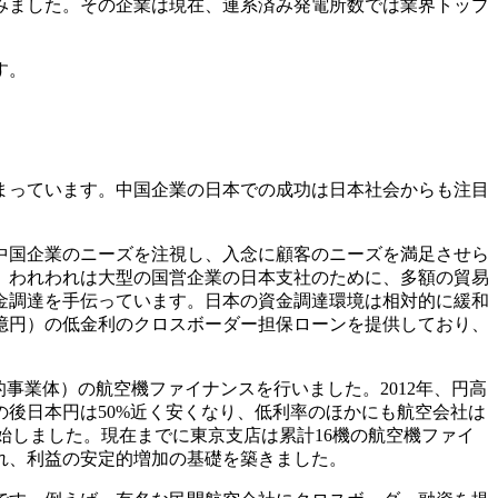
組みました。その企業は現在、連系済み発電所数では業界トップ
す。
まっています。中国企業の日本での成功は日本社会からも注目
中国企業のニーズを注視し、入念に顧客のニーズを満足させら
、われわれは大型の国営企業の日本支社のために、多額の貿易
金調達を手伝っています。日本の資金調達環境は相対的に緩和
8億円）の低金利のクロスボーダー担保ローンを提供しており、
的事業体）の航空機ファイナンスを行いました。2012年、円高
の後日本円は50%近く安くなり、低利率のほかにも航空会社は
開始しました。現在までに東京支店は累計16機の航空機ファイ
積され、利益の安定的増加の基礎を築きました。