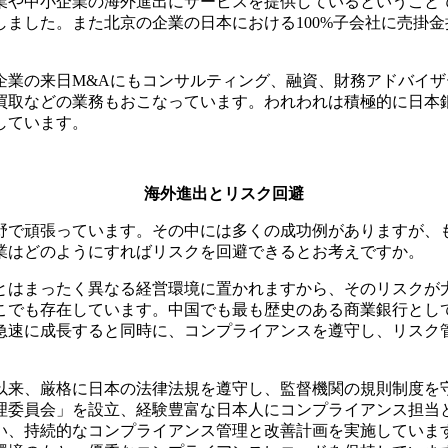
業や中小企業の海外進出にサービスを提供しているということ
ました。また北京の企業の日本における100%子会社に売掛
企業の来日M&Aにもコンサルティング、融資、財務アドバイ
買取などの業務もおこなっています。われわれは積極的に日本
しています。
海外進出とリスク回避
野で頑張っています。その中には多くの成功例がありますが、
業はどのようにすればリスクを回避できるとお考えですか。
はまったく異なる経営環境に置かれますから、そのリスクが
こでも存在しています。中国でも最も歴史のある商業銀行とし
急速に成長すると同時に、コンプライアンスを遵守し、リスク
以来、厳格に日本の法律法規を遵守し、監督機関の規則制度を
理委員会」を設立、経験豊富な日本人にコンプライアンス担当
い、持続的なコンプライアンス管理と改善計画を実施しています