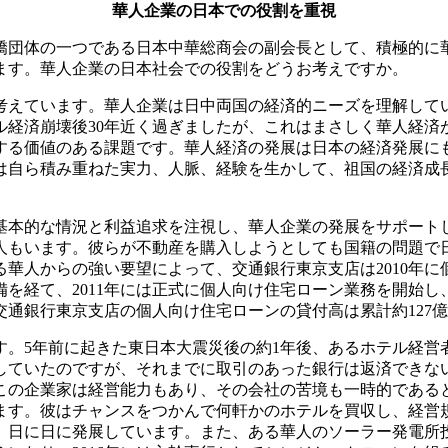
華人企業の日本での役割を重視
僑団体の一つである日本中華総商会の副会長として、積極的に
ます。華人企業の日本社会での役割をどうお考えですか。
えています。華人企業は日中両国の経済的ニーズを理解して
経済崩壊後30年近く過ぎましたが、これはまさしく華人経済
する価値のある課題です。華人経済の発展は日本の経済発展に
は自ら積み重ねた実力、人脈、経験を生かして、祖国の経済成
基本的な情況と利益追求を注視し、華人企業の発展をサポートし
人もいます。彼らが不動産を購入しようとしても国籍の問題で
華人からの強い要望によって、交通銀行東京支店は2010年
を経て、2011年には正式に個人向け住宅ローン業務を開始
、交通銀行東京支店の個人向け住宅ローンの貸付高は累計約127
す。5年前に起きた東日本大震災後の約1年後、あるホテル経営
していたのですが、それまでに取引のあった銀行は返済できな
この企業家は経営能力もあり、その会社の苦境も一時的である
ます。彼はチャンスをつかんで何軒かのホテルを買収し、経営
で、日に日に発展しています。また、ある華人のソーラー発電所