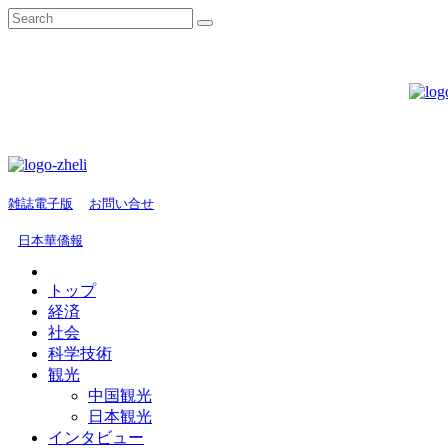
雑誌電子版
お問い合せ
日本華僑報
トップ
経済
社会
科学技術
観光
中国観光
日本観光
インタビュー