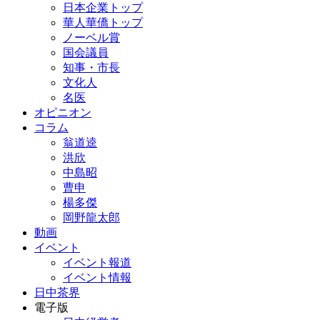
日本企業トップ
華人華僑トップ
ノーベル賞
国会議員
知事・市長
文化人
名医
オピニオン
コラム
翁道逵
洪欣
中島昭
曹申
楊多傑
岡野龍太郎
動画
イベント
イベント報道
イベント情報
日中茶界
電子版