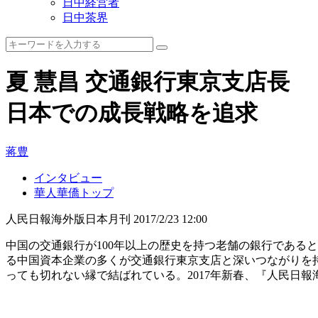
日中経営者
日中茶界
夏 慧昌 交通銀行東京支店長
日本での成長戦略を追求
蒋豊
インタビュー
華人華僑トップ
人民日報海外版日本月刊
2017/2/23 12:00
中国の交通銀行が100年以上の歴史を持つ老舗の銀行である
る中国資本企業の多くが交通銀行東京支店と深いつながりを
っても切れない縁で結ばれている。2017年新春、『人民日