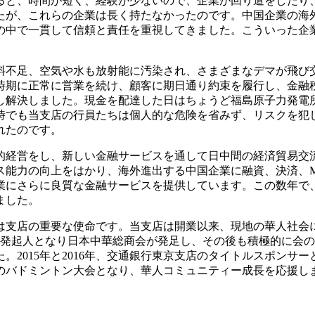
と、時間が短く、経験が少ないので、企業が回り道をしたり
たが、これらの企業は長く持たなかったのです。中国企業の海
の中で一貫して信頼と責任を重視してきました。こういった企業
食料不足、空気や水も放射能に汚染され、さまざまなデマが飛
時期に正常に営業を続け、顧客に期日通り約束を履行し、金融
し解決しました。現金を配達した日はちょうど福島原子力発電
時でも当支店の行員たちは個人的な危険を省みず、リスクを犯
れたのです。
的経営をし、新しい金融サービスを通して日中間の経済貿易交
ス能力の向上をはかり、海外進出する中国企業に融資、決済、
業にさらに良質な金融サービスを提供しています。この数年で、
ました。
は支店の重要な使命です。当支店は開業以来、現地の華人社会
な発起人となり日本中華総商会が発足し、その後も積極的に会の
。2015年と2016年、交通銀行東京支店のタイトルスポンサ
のバドミントン大会となり、華人コミュニティー成長を応援し
。