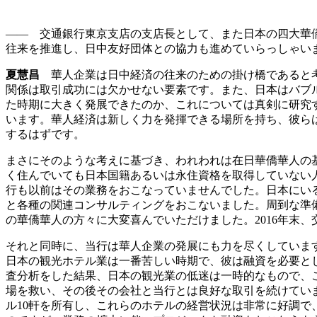
—— 交通銀行東京支店の支店長として、また日本の四大華
往来を推進し、日中友好団体との協力も進めていらっしゃい
夏慧昌
華人企業は日中経済の往来のための掛け橋であると考
関係は取引成功には欠かせない要素です。また、日本はバブル
た時期に大きく発展できたのか、これについては真剣に研究
います。華人経済は新しく力を発揮できる場所を持ち、彼ら
するはずです。
まさにそのような考えに基づき、われわれは在日華僑華人の
く住んでいても日本国籍あるいは永住資格を取得していない
行も以前はその業務をおこなっていませんでした。日本にいる
と各種の関連コンサルティングをおこないました。周到な準備
の華僑華人の方々に大変喜んでいただけました。2016年末
それと同時に、当行は華人企業の発展にも力を尽くしていま
日本の観光ホテル業は一番苦しい時期で、彼は融資を必要と
査分析をした結果、日本の観光業の低迷は一時的なもので、
場を救い、その後その会社と当行とは良好な取引を続けてい
ル10軒を所有し、これらのホテルの経営状況は非常に好調