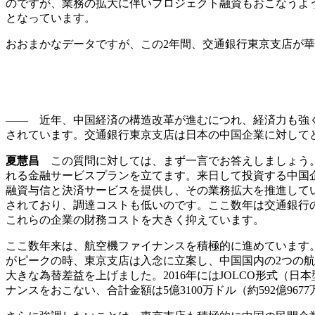
のですが、業務の拡大に伴いプロジェクト融資もおこなうよう
となっています。
おおまかなデータですが、この2年間、交通銀行東京支店が華
—— 近年、中国経済の構造改革が進むにつれ、経済力も強
されています。交通銀行東京支店は日本の中国企業に対して
夏慧昌
この質問に対しては、まず一言でお答えしましょう。
れる金融サービスプランを立てます。来日して投資する中国
融資与信と決済サービスを提供し、その業務拡大を推進して
されており、調達コストも低いのです。ここ数年は交通銀行の
これらの企業の財務コストを大きく抑えています。
ここ数年来は、航空機ファイナンスを積極的に進めています。2
がピークの時、東京支店は入念に立案し、中国国内の2つの航
大きな為替差益を上げました。2016年にはJOLCO形式（
ナンスをおこない、合計金額は5億3100万ドル（約592億