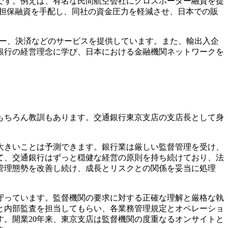
です。例えば、有名な民間航空会社にクロスボーダー融資を提
金担保融資を手配し、同社の資金圧力を軽減させ、日本での販
ザー、決済などのサービスを提供しています。また、輸出入企
銀行の経営理念に学び、日本における金融機関ネットワークを
もちろん教訓もあります。交通銀行東京支店の支店長として身
大きいことは予測できます。銀行業は厳しい監督管理を受け、
て、交通銀行はずっと穏健な経営の原則を持ち続けており、法
管理態勢を改善し続け、成長とリスクとの関係を妥当に処理
守っています。監督機関の要求に対する正確な理解と厳格な執
と内部監査を担当してもらい、各業務管理規定とオペレーショ
。開業20年来、東京支店は監督機関の度重なるオンサイトと