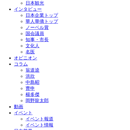
日本観光
インタビュー
日本企業トップ
華人華僑トップ
ノーベル賞
国会議員
知事・市長
文化人
名医
オピニオン
コラム
翁道逵
洪欣
中島昭
曹申
楊多傑
岡野龍太郎
動画
イベント
イベント報道
イベント情報