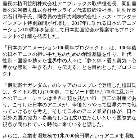
座長の植田益朗株式会社アニプレックス取締役会長、同副座
長の宮河恭夫株式会社サンライズ代表取締役社長、同副座長
の石川和子氏、同委員の吉田力雄株式会社トムス・エンタテ
インメント特別顧問が登壇し、2017年に訪れる日本のアニメ
ーション100周年を記念して日本動画協会が提案するプロジ
ェクトの詳細を発表した。
「日本のアニメーション100周年プロジェクト」は、100年後
の日本アニメの担い手たちのための創造基盤を作り、世代・
性別・国境を越えた世界中の人々に「夢と絆・愛と勇気・心
豊かな感動・生きる力」を伝えることを目的としたプロジェ
クト。
『機動戦士ガンダム』のシャアのコスプレで登壇した植田氏
は、タイトル数1万1000超、エピソード数15万7000に及ぶ日
本のアニメーションは世界に類を見ない唯一無二の財産であ
り、こうした日本のアニメが、今後どうやって世界の中で戦
っていけるかを考え、そして日本のアニメ業界自体が、日本
以外の国の協力・参画なしには成り立たないという国際的な
視点が問われていく時代に来ていると話した。
さらに、産業市場規模で1兆7000億円弱というアニメ市場規