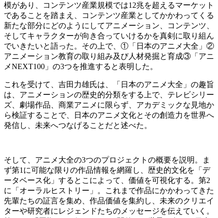
模があり、コンテンツ産業規模では12兆を超えるマーケット
であることを踏まえ、コンテンツ産業としてかかわってくる
新たな部分にどのようにしてアニメーション、コンテンツ、
そしてキャラクターが向き合っていけるかを真剣に取り組ん
でいきたいと語った。その上で、①「日本のアニメ大全」②
アニメーション教育の取り組み及び人材発掘と育成③「アニ
メNEXT100」の3つを推進すると表明した。
これを受けて、吉田力雄氏は、「日本のアニメ大全」の趣旨
は、アニメーションの歴史的分類をする上で、テレビシリー
ズ、劇場作品、商業アニメに限らず、アカデミックな見地か
ら検証することで、日本のアニメ文化とその創造力を世界へ
発信し、未来へつなげることだと述べた。
そして、アニメ大全の3つのプロジェクトの概要を説明。ま
ず第1に可能な限りの作品情報を網羅し、歴史的文化を「デ
ータベース化」するとこによって、価値を可視化する。第2
に「オーラルヒストリー」。これまで作品にかかわってきた
先輩たちの証言を集め、作品価値を集約し、未来のクリエイ
ターや研究者にレジェンドたちのメッセージを伝えていく。