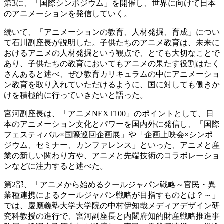
第3に、「国際シンポジウム」を開催し、世界に向けて日本
のアニメーションを発信していく。
続いて、「アニメーションの教育、人材発掘、育成」につい
て石川副座長が説明した。子供たちのアニメ教育は、未来に
おけるアニメの人材発掘という観点で、とても大切なことで
あり、子供たちの教育においてもアニメの果たす役割はたく
さんあると述べ、ぜひ教育カリキュラムの中にアニメーショ
ン教育を取り入れていただけるように、国に対しても働きか
けを積極的に行っていきたいと語った。
宮河副座長は、「アニメNEXT100」のポイントとして、日
本のアニメーション文化とパワーを国内外に発信し、「国際
フェスティバル×国際巡回企画展」や「企画上映会×シンポ
ジウム、セミナー、カンファレンス」といった、アニメと産
業の新しい関わり方や、アニメと先端技術のコラボレーショ
ンなどに注力すると述べた。
第2部、「アニメから始めるクールジャパン戦略～官民・異
業種連携によるクールジャパン戦略が目指すものとは？～」
では、慶應義塾大学大学院の中村伊知哉メディアデザイン研
究科教授の進行で、宮河副座長と内閣府知的財産戦略推進事