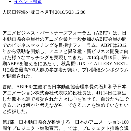
イベント報道
人民日報海外版日本月刊
2016/5/23 12:00
アニメビジネス・パートナーズフォーラム（ABPF）は、日
本動画協会会員社のアニメ企業と一般参加のABPF会員の間
でのビジネスマッチングを目指すフォーラム。ABPFは2012
年から活動を開始し、アニメと異業種・新ビジネス開発に向
けた様々なマッチングを実現してきた。2016年4月19日、第6
期ABPFを迎えるにあたり、秋葉原UDX・GALLERY NEXT-
1に過去最高300人超の参加者が集い、プレ開催シンポジウム
が開催された。
冒頭、ABPFを主催する日本動画協会理事長の石川和子日本
アニメーション株式会社代表取締役社長は、4月14日に発生
した熊本地震で被災された方々に心を寄せて、自分たちにで
きることは何かと考えながら、できることを進めていきたい
と挨拶した。
第1部、日本動画協会が推進する「日本のアニメーション100
周年プロジェクト始動宣言。」では、プロジェクト推進会議