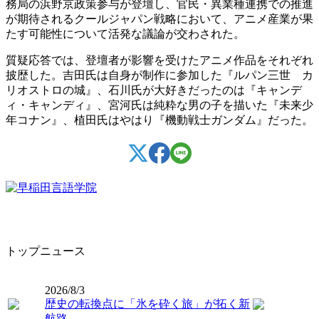
務局の浜野京政策参与が登壇し、官民・異業種連携での推進
が期待されるクールジャパン戦略において、アニメ産業が果
たす可能性について活発な議論が交わされた。
質疑応答では、登壇者が影響を受けたアニメ作品をそれぞれ
披歴した。吉田氏は自身が制作に参加した『ルパン三世 カ
リオストロの城』、石川氏が大好きだったのは『キャンデ
ィ・キャンディ』、宮河氏は純粋な男の子を描いた『未来少
年コナン』、植田氏はやはり『機動戦士ガンダム』だった。
トップニュース
2026/8/3
歴史の転換点に「氷を砕く旅」が拓く新
航路