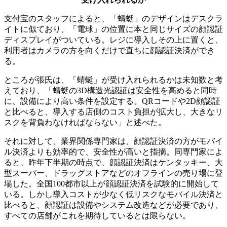
支付宝のスタッフによると、「蜻蜓」のデザインはデスクラ
イトに似ており、「電球」の位置に本と同じサイズの顔認証
ディスプレイがついている。レジに導入しその上に置くと、
利用者はカメラの方を向くだけで直ちに顔認証決済ができ
る。
ところが張氏は、「蜻蜓」が受け入れられるかは未知数と考
えており、「蜻蜓の3D構造光認証は安全性を高めると同時
に、設備により高い条件を設定する。QRコードや2D顔認証
と比べると、導入する店側のコスト負担が拡大し、大きなリ
スクを背負わなければならない」と述べた。
それに対して、業界関係専門家は、顔認証決済の方がモバイ
ル決済よりも効率的で、安全性が高いと指摘。同専門家によ
ると、昨年下半期の時点で、顔認証決済はケンタッキー、大
型スーパー、ドラッグストアなどのオフラインの売り場に登
場した。全国100都市以上が顔認証決済を試験的に開始して
いる。しかし導入コストが少なく低リスクなモバイル決済と
比べると、顔認証は設備やシステム改造などが必要であり、
すべての店舗がこれを期待しているとは限らない。