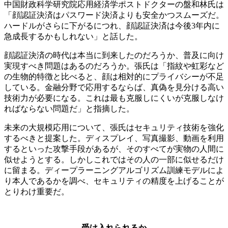
中国財政科学研究院応用経済学ポストドクターの盤和林氏は
「顔認証決済はパスワード決済よりも安全かつスムーズだ。
ハードルがさらに下がるにつれ、顔認証決済は今後3年内に
急成長するかもしれない」と話した。
顔認証決済の時代は本当に到来したのだろうか、普及に向け
実現すべき問題はあるのだろうか。張氏は「指紋や虹彩など
の生物的特徴と比べると、顔は相対的にプライバシーが不足
している。金融分野で応用するならば、真偽を見分ける高い
技術力が必要になる。これは最も克服しにくいが克服しなけ
ればならない問題だ」と指摘した。
未来の大規模応用について、張氏はセキュリティ技術を強化
するべきと提案した。ディスプレイ、写真撮影、動画を利用
するといった攻撃手段があるが、そのすべてが実物の人間に
似せようとする。しかしこれではその人の一部に似せるだけ
に留まる。ディープラーニングアルゴリズム訓練モデルによ
り本人であるかを調べ、セキュリティの精度を上げることが
とりわけ重要だ。
受け入れられるか