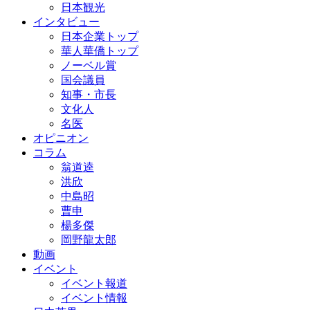
日本観光
インタビュー
日本企業トップ
華人華僑トップ
ノーベル賞
国会議員
知事・市長
文化人
名医
オピニオン
コラム
翁道逵
洪欣
中島昭
曹申
楊多傑
岡野龍太郎
動画
イベント
イベント報道
イベント情報