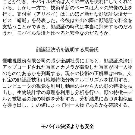
ことができ、モバイル決済は人々の生活を便利にしてくれて
いる。しかし一方で、技術革新のペースは人々の想像の上を
行く。支付宝（アリペイ）はこのほど新たな顔認証決済サー
ビス「蜻蜓」を発表した。今後は外出の際に顔認証で料金を
支払うことができる。顔認証の時代は本当に到来するのだろ
うか、モバイル決済と比べると安全なのだろうか。
顔認証決済を説明する馬曇氏
優唯視股份有限公司の張少奎副社長によると、顔認証決済は
アップロードされた写真とカメラが撮影した写真が同一人物
のものであるかを判断する。現在の技術の正解率は99%。支
付宝の顔認証技術は地域特徴分析アルゴリズムを採用する。
コンピュータの視覚を利用し動画の中から人の顔の特徴を抽
出し、生物統計学の原理を利用し分析を行い、顔の特徴モデ
ルと被験者の顔の特徴を分析する。分析結果に基づき相似値
を導き出し、この値によって同一人物であるかを確認する。
モバイル決済よりも安全