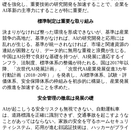
礎を強化し、重要技術の研究開発を加速することで、企業を
AI革新の主導力にすることが特に重要だ。
標準制定は重要な取り組み
決まりがなければ整った環境を形成できないが、基準は産業
競争の高地だ。基準がなければ、AIの研究開発と応用には
乱れが生じる。基準が統一されなければ、市場と関連資源の
連結が困難となり、データ的に無用な重複と浪費が生じる。
中国はAI分野で良好な基礎を持つが、AI発展に適応するイ
ンフラ、法制度、標準体系の整備が待たれる。国は2017年以
降、「次世代AI発展計画」、「次世代AI産業発展促進3カ年
行動計画（2018−20年）」を発表し、AI標準体系、試験
・
評
価体系、安全保障体系の枠組みを初歩的に構築し、産業発展
の推進を加速することを求めた。
安全管理の徹底は発展の礎
AIが起こしうる安全リスクも無視できない。自動運転車
は、道路標識を正確に識別できず、交通事故を起こすような
ことがあってはならない。家族の安全を守るホームセキュリ
ティシステム、応用が進む顔認証技術は、ハッカーがプライ