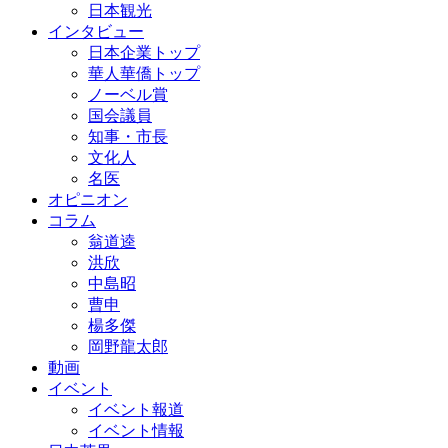
日本観光
インタビュー
日本企業トップ
華人華僑トップ
ノーベル賞
国会議員
知事・市長
文化人
名医
オピニオン
コラム
翁道逵
洪欣
中島昭
曹申
楊多傑
岡野龍太郎
動画
イベント
イベント報道
イベント情報