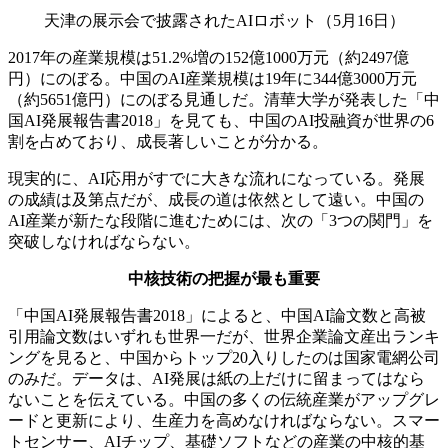
天津の展示会で披露されたAIロボット（5月16日）
2017年の産業規模は51.2%増の152億1000万元（約2497億
円）にのぼる。中国のAI産業規模は19年に344億3000万元
（約5651億円）にのぼる見通しだ。清華大学が発表した「中
国AI発展報告書2018」を見ても、中国のAI投融資が世界の6
割を占めており、成長著しいことが分かる。
現実的に、AI応用がすでに大きな流れになっている。発展
の成績は及第点だが、成長の道は依然として遠い。中国の
AI産業が新たな段階に進むためには、次の「3つの関門」を
突破しなければならない。
中核技術の把握が最も重要
「中国AI発展報告書2018」によると、中国AI論文数と高被
引用論文数はいずれも世界一だが、世界企業論文産出ランキ
ングを見ると、中国からトップ20入りしたのは国家電網公司
のみだ。データは、AI発展は紙の上だけに留まってはなら
ないことを伝えている。中国の多くの伝統産業がアップグレ
ードと更新により、生産力を高めなければならない。スマー
トセンサー、AIチップ、基礎ソフトなどの産業の中核的基