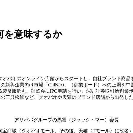
何を意味するか
（タオバオのオンライン店舗からスタートし、自社ブランド商品
の新興企業向け市場「ChiNext」（創業ボード）への上場を
る裂帛服飾も、証監会にIPO申請を行い、深圳証券取引所創業
予定の三只松鼠など、タオパオや天猫のブランド店舗から出発し
。
アリババグループの馬雲（ジャック・マー）会長
の淘宝商城（タオパオモール、その後、天猫〈Tモール〉に改名