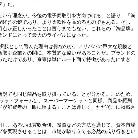
牌」だ。
』という理念が、今後の電子商取引を方向づける」と語り、「淘
が経営の鍵であり、より柔軟性を高めるものでもある。そし
目点が正しかったことは言うまでもない。これらの「淘品牌」
ランドにとって最大のライバルになった。
選択肢として選んだ理由は何なのか。アリババの巨大な規模と
商取引企業との間に、本質的な違いがあることだ。ブランドの
っただけであり、京東は単にルート面で特徴があったにすぎ
店舗でも同じ商品を取り扱っていることが分かる。このため、
プラットフォームは、スーパーマーケットと同様、商品を羅列
ドが消費者の「眼に留まる」ことは難しく、ただそこに掲載さ
用し、あるいは買収合併、投資などの方法を通じて、資本市場
プを実現させることは、市場が駆り立てる必然の成り行きとい