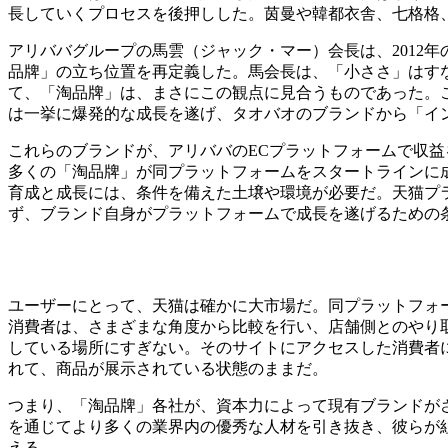
長していくプロセスを後押しした。茵曼や韓都衣舎、七格格
アリババグループの馬雲（ジャック・マー）会長は、2012
品牌」の立ち位置を再定義した。馬会長は、「小ささ」はす
て、「淘品牌」は、まさにこの観点に見合うものであった。
は一挙に爆発的な成長を遂げ、タオバオのブランドから「イ
これらのブランドが、アリババのECプラットフォームで収
多くの「淘品牌」が同プラットフォームをスタートラインに
育成と成長には、条件を備えた土壌や環境が必要だ。天猫プ
ず、ブランド自身がプラットフォームで成長を遂げるための
ユーザーにとって、天猫は確かに大市場だ。同プラットフォ
消費者は、さまざまな角度から比較を行い、店舗側とのやり
している場所にすぎない。そのサイトにアクセスした消費者
れて、商品が展示されている状態のままだ。
つまり、「淘品牌」各社が、資本力によって現有ブランドが
を通じてより多くの業界内の優秀な人材を引き抜き、彼らが
える。