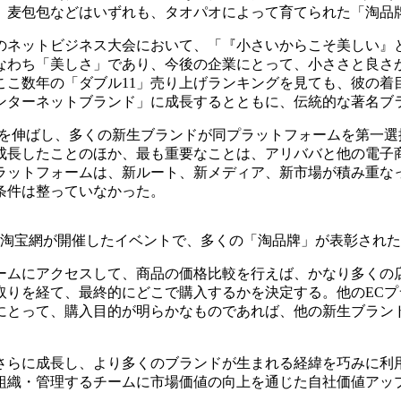
、麦包包などはいずれも、タオパオによって育てられた「淘品
年のネットビジネス大会において、「『小さいからこそ美しい
なわち「美しさ」であり、今後の企業にとって、小ささと良さ
ここ数年の「ダブル11」売り上げランキングを見ても、彼の着
ンターネットブランド」に成長するとともに、伝統的な著名ブ
益を伸ばし、多くの新生ブランドが同プラットフォームを第一
成長したことのほか、最も重要なことは、アリババと他の電子
ラットフォームは、新ルート、新メディア、新市場が積み重な
条件は整っていなかった。
淘宝網が開催したイベントで、多くの「淘品牌」が表彰された
ームにアクセスして、商品の価格比較を行えば、かなり多くの
取りを経て、最終的にどこで購入するかを決定する。他のEC
にとって、購入目的が明らかなものであれば、他の新生ブラン
さらに成長し、より多くのブランドが生まれる経緯を巧みに利
組織・管理するチームに市場価値の向上を通じた自社価値アッ