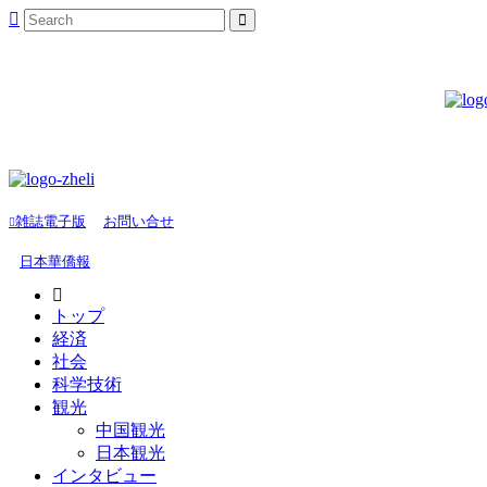
雑誌電子版
お問い合せ
日本華僑報
トップ
経済
社会
科学技術
観光
中国観光
日本観光
インタビュー