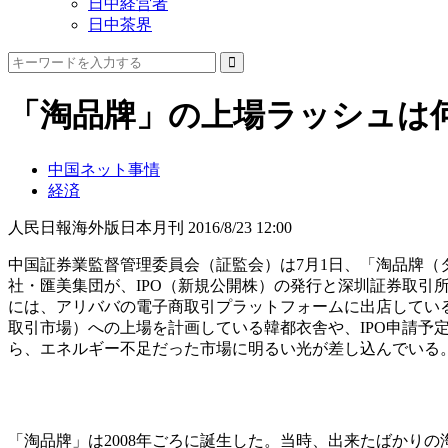
日中経営者
日中茶界
「淘品牌」の上場ラッシュは
中国ネット事情
経済
人民日報海外版日本月刊
2016/8/23 12:00
中国証券業監督管理委員会（証監会）は7月1日、「淘品牌
社・匯美集団が、IPO（新規公開株）の発行と深圳証券取引所
には、アリババの電子商取引プラットフォームに出店してい
取引市場）への上場を計画している韓都衣舎や、IPO申請
ら、エネルギー不足だった市場に明るい光が差し込んでいる
「淘品牌」は2008年ごろに誕生した。当時、出来たばかり