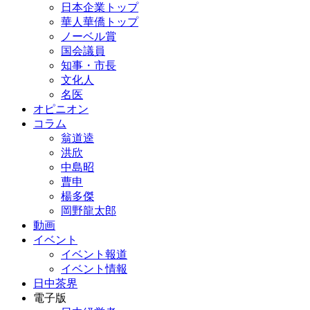
日本企業トップ
華人華僑トップ
ノーベル賞
国会議員
知事・市長
文化人
名医
オピニオン
コラム
翁道逵
洪欣
中島昭
曹申
楊多傑
岡野龍太郎
動画
イベント
イベント報道
イベント情報
日中茶界
電子版