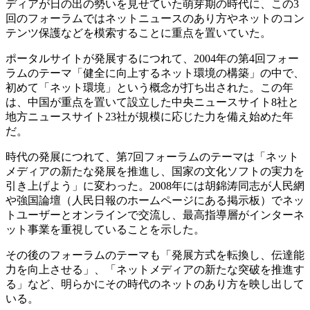
ディアが日の出の勢いを見せていた萌芽期の時代に、この3
回のフォーラムではネットニュースのあり方やネットのコン
テンツ保護などを模索することに重点を置いていた。
ポータルサイトが発展するにつれて、2004年の第4回フォー
ラムのテーマ「健全に向上するネット環境の構築」の中で、
初めて「ネット環境」という概念が打ち出された。この年
は、中国が重点を置いて設立した中央ニュースサイト8社と
地方ニュースサイト23社が規模に応じた力を備え始めた年
だ。
時代の発展につれて、第7回フォーラムのテーマは「ネット
メディアの新たな発展を推進し、国家の文化ソフトの実力を
引き上げよう」に変わった。2008年には胡錦涛同志が人民網
や強国論壇（人民日報のホームページにある掲示板）でネッ
トユーザーとオンラインで交流し、最高指導層がインターネ
ット事業を重視していることを示した。
その後のフォーラムのテーマも「発展方式を転換し、伝達能
力を向上させる」、「ネットメディアの新たな突破を推進す
る」など、明らかにその時代のネットのあり方を映し出して
いる。