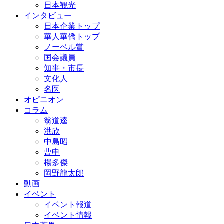
日本観光
インタビュー
日本企業トップ
華人華僑トップ
ノーベル賞
国会議員
知事・市長
文化人
名医
オピニオン
コラム
翁道逵
洪欣
中島昭
曹申
楊多傑
岡野龍太郎
動画
イベント
イベント報道
イベント情報