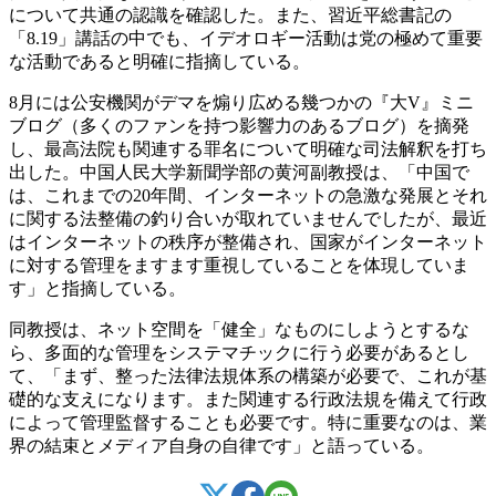
について共通の認識を確認した。また、習近平総書記の
「8.19」講話の中でも、イデオロギー活動は党の極めて重要
な活動であると明確に指摘している。
8月には公安機関がデマを煽り広める幾つかの『大V』ミニ
ブログ（多くのファンを持つ影響力のあるブログ）を摘発
し、最高法院も関連する罪名について明確な司法解釈を打ち
出した。中国人民大学新聞学部の黄河副教授は、「中国で
は、これまでの20年間、インターネットの急激な発展とそれ
に関する法整備の釣り合いが取れていませんでしたが、最近
はインターネットの秩序が整備され、国家がインターネット
に対する管理をますます重視していることを体現していま
す」と指摘している。
同教授は、ネット空間を「健全」なものにしようとするな
ら、多面的な管理をシステマチックに行う必要があるとし
て、「まず、整った法律法規体系の構築が必要で、これが基
礎的な支えになります。また関連する行政法規を備えて行政
によって管理監督することも必要です。特に重要なのは、業
界の結束とメディア自身の自律です」と語っている。