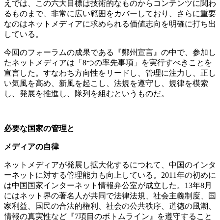
えでは、この六大目標は技術的なものからコンテンツに関わ
るものまで、非常に広い範囲をカバーしており、さらに重要
なのはネットメディアに求められる価値志向を明確に打ち出
している。
今回のフォーラムの成果である『鄭州宣言』の中で、参加し
たネットメディアは「8つの率先事項」を実行すべきことを
宣言した。すなわち方向性をリードし、管理に注力し、正し
い気風を高め、新風を起こし、法規を遵守し、規律を模索
し、発展を推進し、隊列を組むというものだ。
必要な国家の管理と
メディアの自律
ネットメディアが発展し拡大化するにつれて、中国のインタ
ーネットに対する管理能力も向上している。2011年の初めに
は中国国家インターネット情報弁公室が成立した。13年8月
にはネット界の著名人が共同で法律法規、社会主義制度、国
家利益、国民の合法的権利、社会の公共秩序、道徳の風潮、
情報の真実性など『7項目のボトムライン』を遵守すること