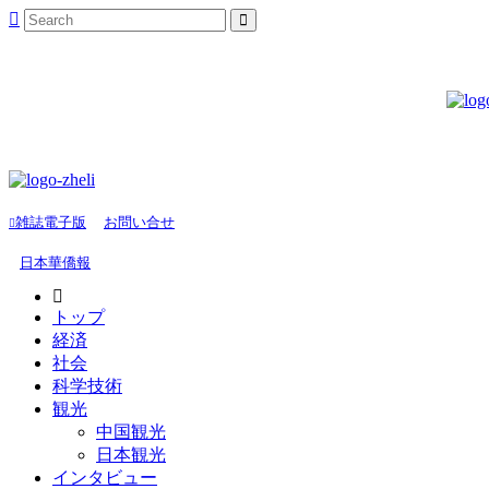
雑誌電子版
お問い合せ
日本華僑報
トップ
経済
社会
科学技術
観光
中国観光
日本観光
インタビュー