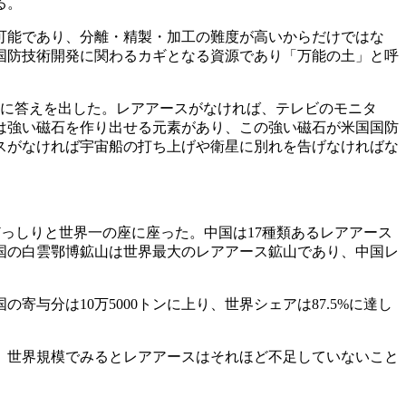
る。
可能であり、分離
・
精製
・
加工の難度が高いからだけではな
国防技術開発に関わるカギとなる資源であり「万能の土」と呼
に答えを出した。レアアースがなければ、テレビのモニタ
は強い磁石を作り出せる元素があり、この強い磁石が米国国防
スがなければ宇宙船の打ち上げや衛星に別れを告げなければな
、どっしりと世界一の座に座った。中国は17種類あるレアアース
国の白雲鄂博鉱山は世界最大のレアアース鉱山であり、中国レ
与分は10万5000トンに上り、世界シェアは87.5%に達し
い、世界規模でみるとレアアースはそれほど不足していないこと