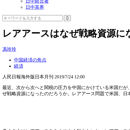
日中経営者
日中茶界
レアアースはなぜ戦略資源に
馮玲玲
中国経済の焦点
経済
人民日報海外版日本月刊
2019/7/24 12:00
最近、次から次へと関税の圧力を中国にかけている米国だが
ぜ戦略資源になったのだろうか。レアアース問題で米国、日