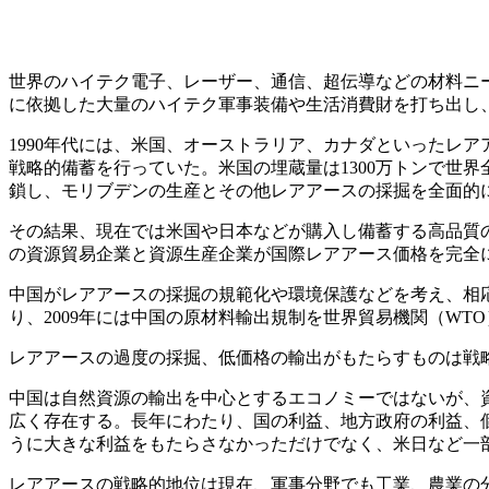
世界のハイテク電子、レーザー、通信、超伝導などの材料ニ
に依拠した大量のハイテク軍事装備や生活消費財を打ち出し
1990年代には、米国、オーストラリア、カナダといったレ
戦略的備蓄を行っていた。米国の埋蔵量は1300万トンで世
鎖し、モリブデンの生産とその他レアアースの採掘を全面的
その結果、現在では米国や日本などが購入し備蓄する高品質の
の資源貿易企業と資源生産企業が国際レアアース価格を完全
中国がレアアースの採掘の規範化や環境保護などを考え、相
り、2009年には中国の原材料輸出規制を世界貿易機関（WT
レアアースの過度の採掘、低価格の輸出がもたらすものは戦
中国は自然資源の輸出を中心とするエコノミーではないが、
広く存在する。長年にわたり、国の利益、地方政府の利益、
うに大きな利益をもたらさなかっただけでなく、米日など一
レアアースの戦略的地位は現在、軍事分野でも工業、農業の