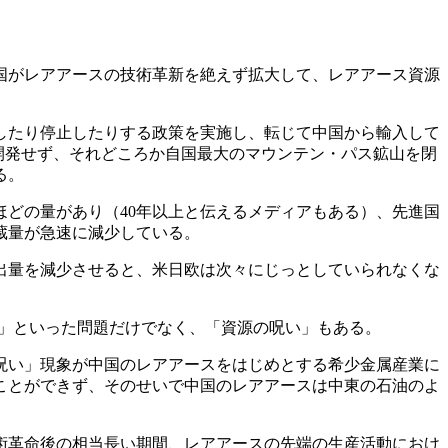
国がレアアースの技術革新を絶えず拡大して、レアアース資源
限したり停止したりする政策を実施し、転じて中国から輸入して
を開発せず、それどころか自国最大のマウンテン
・
パス鉱山を閉
る。
ほどの量があり（40年以上と伝えるメディアもある）、先進国
蔵量が急速に減少している。
出量を減少させると、米日欧は次々にじっとしていられなくな
い」といった問題だけでなく、「資源の呪い」もある。
呪い」現象が中国のレアアースをはじめとする希少金属産業に
ことができず、そのせいで中国のレアアースは中東の石油のよ
術革命後の相当長い期間、レアアースの先端の生産活動におけ