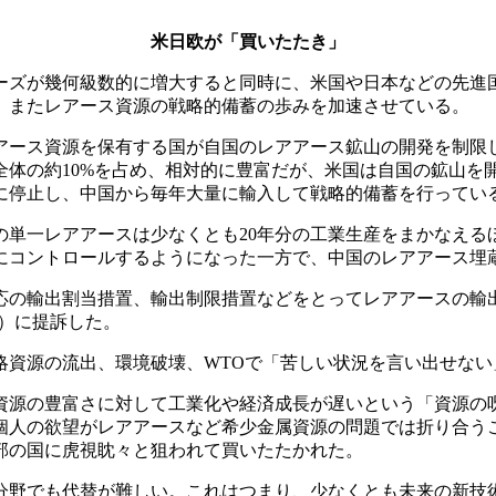
米日欧が「買いたたき」
ーズが幾何級数的に増大すると同時に、米国や日本などの先進
、またレアース資源の戦略的備蓄の歩みを加速させている。
アアース資源を保有する国が自国のレアアース鉱山の開発を制
界全体の約10%を占め、相対的に豊富だが、米国は自国の鉱山
に停止し、中国から毎年大量に輸入して戦略的備蓄を行ってい
単一レアアースは少なくとも20年分の工業生産をまかなえる
にコントロールするようになった一方で、中国のレアアース埋
応の輸出割当措置、輸出制限措置などをとってレアアースの輸
O）に提訴した。
略資源の流出、環境破壊、WTOで「苦しい状況を言い出せな
資源の豊富さに対して工業化や経済成長が遅いという「資源の
個人の欲望がレアアースなど希少金属資源の問題では折り合う
部の国に虎視眈々と狙われて買いたたかれた。
分野でも代替が難しい。これはつまり、少なくとも未来の新技