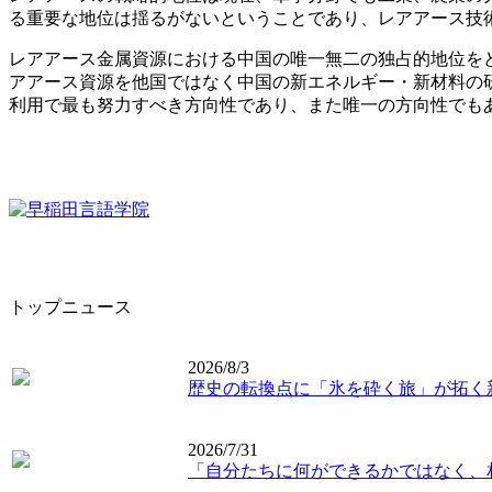
る重要な地位は揺るがないということであり、レアアース技
レアアース金属資源における中国の唯一無二の独占的地位を
アアース資源を他国ではなく中国の新エネルギー
・
新材料の
利用で最も努力すべき方向性であり、また唯一の方向性でも
トップニュース
2026/8/3
歴史の転換点に「氷を砕く旅」が拓く
2026/7/31
「自分たちに何ができるかではなく、