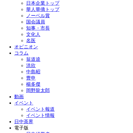
日本企業トップ
華人華僑トップ
ノーベル賞
国会議員
知事・市長
文化人
名医
オピニオン
コラム
翁道逵
洪欣
中島昭
曹申
楊多傑
岡野龍太郎
動画
イベント
イベント報道
イベント情報
日中茶界
電子版