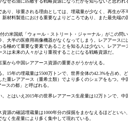
がなぜ石油に匹敵する戦略資源になったかを知らないと思われ
であり、珍重される理由としては、埋蔵量が少なく、再生が不
、新材料製造における重要なよりどころであり、また最先端の
日付の米国紙「ウォール
・
ストリート
・
ジャーナル」がこの問い
ラ、大半の医療用画像機器がなくなってしまう。レアアースに
わる極めて重要な要素であることを知る人は少ない。レアアー
ースは未来の人々がより重視することになる戦略資源だ。
言葉から中国レアアース資源の重要さがうかがえる。
15年の埋蔵量は5500万トンで、世界全体の42.3%を占め
した重レアアース（重希土類）でより多くのシェアをもつ。中
アースの都」と呼ばれる。
はいえ2015年の世界レアアース生産量は12万トンで、中国の寄
資源の確認埋蔵量は1000年分の採掘をまかなえるほどとい
でなく生産量により多く集中して現れている。