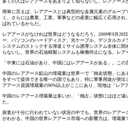
多くの人はレアアースをあまりよく知らないし、レアアース
簡単に言えば、レアアースとは典型的な金属元素のグループ
く、さらには農業、工業、軍事などの産業に幅広く応用され
ばれているからだ。
レアアースがなければ世界はどうなるだろう。2009年9月28
ー、パソコンのハードディスク、光ケーブル、デジタルカメ
システムのストックする弾道ミサイル誘導システム全体に関
らないし、世界の石油精製システムも稼働停止になる。レア
「中東には石油があり、中国にはレアアースがある」。この
中国のレアアース鉱山の埋蔵量は世界一で「独走状態」にある。
をすべて提供できる唯一の国でもあり、特に軍事用途が突出
アアース資源埋蔵量の90%以上がここにあり、現地は「レア
中国のレアアース埋蔵量は多いが、「独占」状態にはほど遠い。と
た。
探査が十分に行われていない状況の中でも、世界のレアアース
がわかる。中国の世界レアアース市場への影響力は、埋蔵量