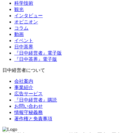
科学技術
観光
インタビュー
オピニオン
コラム
動画
イベント
日中茶界
『日中経営者』電子版
『日中茶界』電子版
日中経営者について
会社案内
事業紹介
広告サービス
『日中経営者』購読
お問い合わせ
情報守秘義務
著作権と免責事項