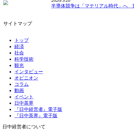
2026/5/20
半導体競争は「マテリアル時代」へ 
サイトマップ
トップ
経済
社会
科学技術
観光
インタビュー
オピニオン
コラム
動画
イベント
日中茶界
『日中経営者』電子版
『日中茶界』電子版
日中経営者について