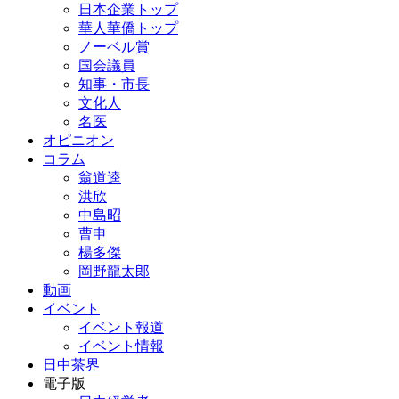
日本企業トップ
華人華僑トップ
ノーベル賞
国会議員
知事・市長
文化人
名医
オピニオン
コラム
翁道逵
洪欣
中島昭
曹申
楊多傑
岡野龍太郎
動画
イベント
イベント報道
イベント情報
日中茶界
電子版