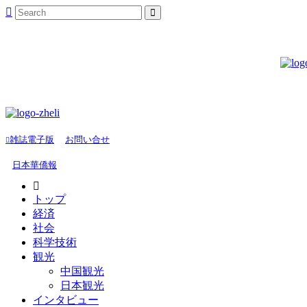
雑誌電子版
お問い合せ
日本華僑報
トップ
経済
社会
科学技術
観光
中国観光
日本観光
インタビュー