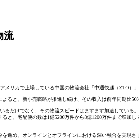
物流
アメリカで上場している中国の物流会社「中通快逓（ZTO）」
よると、新小売戦略が推進し続け、その収入は前年同期比56%増の
録しているだけでなく、その物流スピードはますます加速してい
比較すると、宅配便の数は1億5200万件から8億1200万件まで増
みを進め、オンラインとオフラインにおける深い融合を実現さ