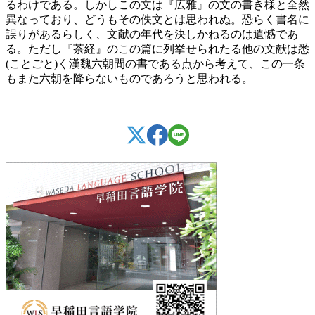
るわけである。しかしこの文は『広雅』の文の書き様と全然
異なっており、どうもその佚文とは思われぬ。恐らく書名に
誤りがあるらしく、文献の年代を決しかねるのは遺憾であ
る。ただし『茶経』のこの篇に列挙せられたる他の文献は悉
(ことごと)く漢魏六朝間の書である点から考えて、この一条
もまた六朝を降らないものであろうと思われる。