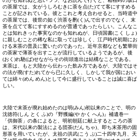
のかも知れぬと思いつつ、なお読んで行くと、箱根峠の坂口
の茶屋では、女がうしろむきに茶を点(た)てて客にすすめる
ことが記されている。彼とこれと考え合わせると、当時道中
の茶屋では、後世の如く渋茶を酌(く)んで出すのでなく、末
茶を点てて客にすすめるのが普通であったらしい。こんなこ
とは知れきった事実なのかも知れぬが、日頃国書(こく しょ)
に親しむことの稀な私に取っては珍しく、江戸時代初期にお
ける末茶の普及に驚いたのであった。近年京都なども繁華街
の茶家で薄茶を出すことが流行しているようであるが、後
(おく)れ馳(ば)せながらその街頭進出は結構なことである。
末茶は、もと大陸から伝わった飲み方であるが、大陸ではそ
の法が廃(すた)れてから已に久しく、しかして我が国におい
ては綿々(めん めん)として今に盛行していることは誠に喜ば
しい。
大陸で末茶が廃れ始めたのは明(みん)初以来のことで、明の
沈徳符(しん とく ふ)の『野獲編(や かく へん)』補遺巻一
「供御茶」の条によると、明初朝廷に献上するところの茶
は、宋代以来の製法による団茶(だん ちゃ)、即ち末茶用の固
形茶を用いていたが、太祖の洪武(こう ぶ)二十四年九月、天