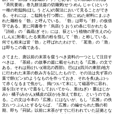
『斉民要術』巻九餅法篇の切麺粥(せつ めん じゃく)という
一種の乾饂飩(ほし う どん)の製法において見ることができ
る。それには、こ饂飩を打つ際に、捏(こ)ねた材料にまぶさ
れた麺粉を「勃」と呼んでいる。「勃」は即ち「餑」の仮借
字である。更に同書巻十「烏蓲(う おう)の条に引かれたる
『詩経』の「義疏(ぎ そ)」には、荻という植物の芽生えの心
(しん)に附着したる黄黒の粉を指して「勃」と称している。
何でも粉末は皆「勃」と呼ばれたわけで、「茗渤」の「渤」
は即ちこの義である。
さてまた、唐以前の末茶を窺うべき資料の一つとして注目す
べきは、『茶経』の故事の篇に載せられたる『広雅』の文で
ある。それは荊(けい)(湖北の西部)、巴(は)(四川の東部)地方
に行われた末茶の飲み方を記したもので、その法は先ず茶の
葉で餅(ビン)のようなものを作っておき、それを炙(あぶ)っ
て赤くなるまで焦がし、搗(つ)いて末にして磁器中に容れ、
湯を注(そそ)いで蓋をしておいてから、葱(ねぎ)・薑(はじか
み)・橘子(みかん)(橘皮の誤か)を加えて飲む、というのであ
る。この文は今本の『広雅』にはないが、もし『広雅』の佚
文(いつ ぶん)とするならば、『広雅』の編せられた魏の初
期、即ち『荈賦』以前に末茶がすでに行われていた証拠とな