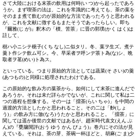
さて大陸における末茶の飲用は何時(い つ)から起ったであろ
うか。まず喫茶の法は、これを常識的に考えても、茶の葉を
そのまま煮て飲むのが原始的な方法であったろうと思われる
が、これを文献に徴するもまたそうであったらしい。即ち
『爾雅(じ が)』釈木の「檟、苦茶」に晋の郭璞(かく はく)は
註して、
樹ハ小ニシテ梔子(くち なし)ニ似タリ。冬、葉ヲ生ズ。煮テ
羹ト作シテ飲ム可シ。今、早采者ヲ呼ンデ茶ト為(な)シ、晩
取者ヲ茗(めい)ト為ス。
といっている。つまり原始的方法としては蔬菜(そ さい)の羹
(あつもの)と同様に処理されたわけである。
この原始的な飲み方の葉茶から、如何にして末茶に進んだで
あろうか。それは未だ詳らかでないが、これに関して私は二
つの過程を想像する。その一は「擂茶(らい ちゃ)」を中間の
過渡的方法としたかと思われること。その二は「麨(しょ
う)」の飲み方に倣(なろ)うたかと思われること。「擂茶」に
関しては遥か後世の文献ではあるが、趙宋時代袁文(えん ぶ
ん)の『甕牖閒評(おう ゆう かん ぴょう)』巻六にその法が見
えている。それは、茶の芽、茶碗一杯ほどと、胡麻(ご ま)少