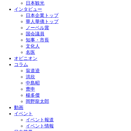
日本観光
インタビュー
日本企業トップ
華人華僑トップ
ノーベル賞
国会議員
知事・市長
文化人
名医
オピニオン
コラム
翁道逵
洪欣
中島昭
曹申
楊多傑
岡野龍太郎
動画
イベント
イベント報道
イベント情報