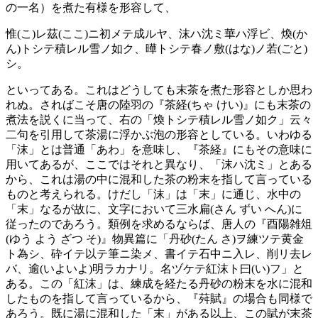
の一名）を煮た有様を形容して、
惟(こ)レ茲(ここ)ニ初メテ成ルヤ、沫ハ沈ミ華ハ浮ビ、煥(か
ん)トシテ積レル雪ノ如ク、曄トシテ春ノ敷(はな)ノ若(ごと)
シ。
といってある。これはどうしても末茶を煮た形容としか思わ
れぬ。さればこそ唐の陸羽の『茶経(ちゃ けい)』にも末茶の
煮法を説くに当って、右の「煥トシテ積レル雪ノ如ク」云々
二句を引用して茶湯に浮かぶ泡の形容としている。いわゆる
「沫」とは普通「あわ」を意味し、『茶経』にもその意味に
用いてあるが、ここではそれと異なり、「沫ハ沈ミ」とある
から、これは湯の中に混和した茶の粉末を指して言っている
ものと考えられる。けだし「沫」は「末」に通じ、水中の
「末」なるが故に、文字において三水扁(さん ずい へん)に
従ったのであろう。類例を求めるならば、唐人の『酉陽雑俎
(ゆう よう ざつ そ)』物異篇に「丹砂(たん さ)ヲ練ツテ黄金
ト為シ、砕イテ以テ筆ニ染メ、書イテ石中ニ入レ、削リ去レ
バ、逾(いよいよ)明ラカナリ。名ヅケテ紅沫ト曰(い)フ」と
ある。この「紅沫」は、練成を経たる丹砂の粉末を水に混和
したものを指して言っているから、『荈賦』の場合も同様で
あろう。既に湯に混和した「末」がある以上、この賦が末茶