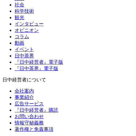
社会
科学技術
観光
インタビュー
オピニオン
コラム
動画
イベント
日中茶界
『日中経営者』電子版
『日中茶界』電子版
日中経営者について
会社案内
事業紹介
広告サービス
『日中経営者』購読
お問い合わせ
情報守秘義務
著作権と免責事項