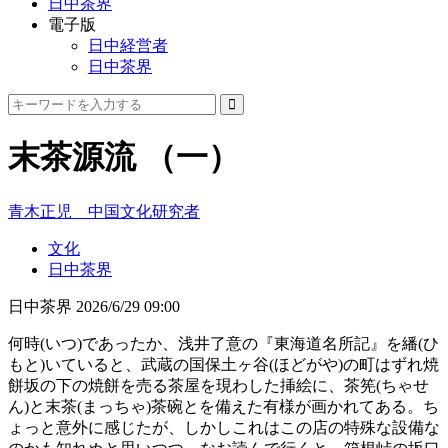
日中茶界
電子版
日中経営者
日中茶界
末茶源流 （一）
青木正児 中国文化研究者
文化
日中茶界
日中茶界
2026/6/29 09:00
何時(いつ)であったか、浅井了意の『東海道名所記』を繙(ひ
もと)いていると、武蔵の国保土ヶ谷(ほどがや)の町はずれ焼
餅坂の下の焼餅を売る茶屋を現わした挿絵に、茶筅(ちゃせ
ん)と末茶(まっちゃ)茶碗とを備えた有様が画かれてある。ち
ょっと意外に感じたが、しかしこれはこの店の特殊な設備な