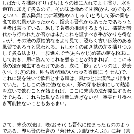
しばかりを擂鉢(すり ばち)ようの物に入れてよく擂り、水を
適宜に加えて煮るので、その味は極めて甘腴(かん ゆ)である
といい、晋以降呉(ご)に茗粥(めい しゅく)と号して茶の葉を
煮て飲む風があったから、擂茶も晋代からあったであろうと
著者は言っている。果して著者の推測するように、擂茶が晋
代から行われたか否かは未だこれを証すべき手がかりを得な
いが、その法の原始的なるより見て、恐らく古い伝統のある
風習であろうと思われる。もしかくの如き茶の芽を擂りつぶ
して煮る法より、一歩進んで予(あらかじ)め茶の芽を粉末に
しておき、用に臨んでこれを煮ることが始まれば、ここに末
茶の法が発生するわけである。次に「麨」というのは、炒麦
(いり むぎ)の粉、即ち我が国のいわゆる香煎(こう せん)で、
これに湯を注いで飲料とする風は、夙(つと)に漢代より開け
ていた。もしこの法に倣(なら)い、茶の芽を粉末にして熱湯
を注いで飲むことが始まれば、ここに末茶の法が発生するわ
けである。これらは単なる推量に過ぎないが、事実たり得べ
き可能性ないこともあるまい。
さて、末茶の法は、晩(おそ)くも晋代に始まったもののよう
である。即ち晋の杜育の『荈(せん ぶ)賦(せん ぶ)』に荈（茶