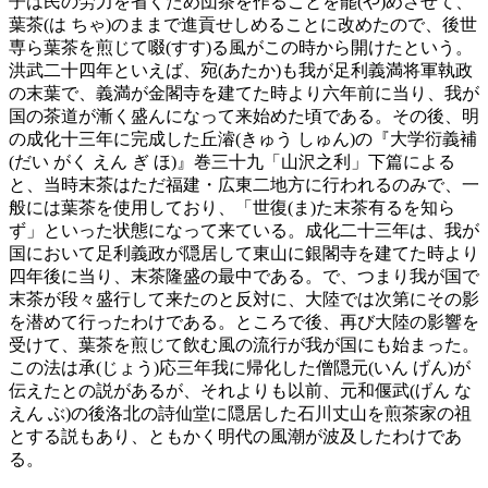
子は民の労力を省くため団茶を作ることを罷(や)めさせて、
葉茶(は ちゃ)のままで進貢せしめることに改めたので、後世
専ら葉茶を煎じて啜(すす)る風がこの時から開けたという。
洪武二十四年といえば、宛(あたか)も我が足利義満将軍執政
の末葉で、義満が金閣寺を建てた時より六年前に当り、我が
国の茶道が漸く盛んになって来始めた頃である。その後、明
の成化十三年に完成した丘濬(きゅう しゅん)の『大学衍義補
(だい がく えん ぎ ほ)』巻三十九「山沢之利」下篇による
と、当時末茶はただ福建・広東二地方に行われるのみで、一
般には葉茶を使用しており、「世復(ま)た末茶有るを知ら
ず」といった状態になって来ている。成化二十三年は、我が
国において足利義政が隠居して東山に銀閣寺を建てた時より
四年後に当り、末茶隆盛の最中である。で、つまり我が国で
末茶が段々盛行して来たのと反対に、大陸では次第にその影
を潜めて行ったわけである。ところで後、再び大陸の影響を
受けて、葉茶を煎じて飲む風の流行が我が国にも始まった。
この法は承(じょう)応三年我に帰化した僧隠元(いん げん)が
伝えたとの説があるが、それよりも以前、元和偃武(げん な
えん ぶ)の後洛北の詩仙堂に隠居した石川丈山を煎茶家の祖
とする説もあり、ともかく明代の風潮が波及したわけであ
る。