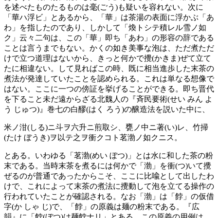
を述べたものたるものは毫(ごう)も疑いを容れない。次に
「華ハ浮ビ」とあるから、「華」は茶湯の表面に浮かぶ「あ
わ」を指したのであり、しかして「煥トシテ積レル雪ノ如
ク」云々二句は、この「華」即ち「あわ」の形容の辞である
ことは言うまでもない。かくの如き美事な泡は、ただ煮ただ
けで立つ道理はないから、きっと何かで攪(かきま)ぜて立て
たに相違ない。して見ればこの時、既に相当進歩した末茶の
煮法が発達していたことを認められる。これは単なる想像で
はない。ここに一つの傍証を挙げることができる。即ち晋代
を下ること未だ遠からざる北魏人の『斉民要術(せい みん よ
う じゅつ)』巻七の白醪(はく ろう)の醸造法を説いた中に、
米ノ泔(しる)ニ斗ヲ六升ニ煎取シ、甕ノ中ニ著(い)レ、竹掃
(たけ ぼうき)ヲ以テ之ヲ衝クコト茗渤ノ如クニス。
とある。いわゆる「茗渤(めい ぼつ)」とは水に和した茶の粉
末である。当時末茶を煮るには何かで「渤」を衝(つ)いて攪
ぜるのが普通であったからこそ、ここに比喩として出したわ
けで、これによって末茶の煮法に攪動して泡を立てる操作の
行われていたことが確認される。なお「渤」は「餑」の仮借
字(か しゃ じ)で、「餑」の原義は麺の粉末である。『広
韻』に「餑(ぼつ)は麺餑ナリ」とある。この原義の用例は