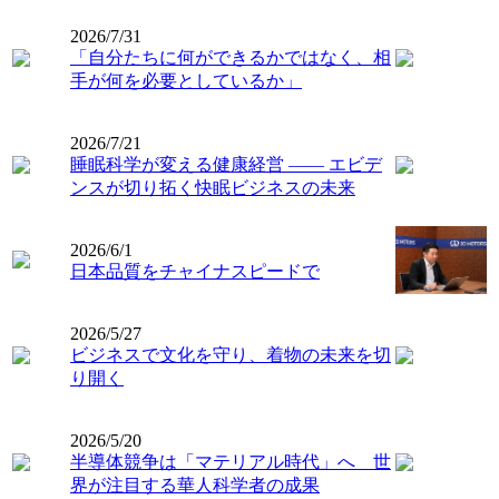
2026/7/31
「自分たちに何ができるかではなく、相
手が何を必要としているか」
2026/7/21
睡眠科学が変える健康経営 ―― エビデ
ンスが切り拓く快眠ビジネスの未来
2026/6/1
日本品質をチャイナスピードで
2026/5/27
ビジネスで文化を守り、着物の未来を切
り開く
2026/5/20
半導体競争は「マテリアル時代」へ 世
界が注目する華人科学者の成果