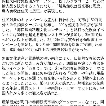
内住民向け免税店がオープンし、粉ミルクやコーヒーなどの
輸入品を販売するようになり、「離島免税は観光客に恩恵、
島内免税は住民に恩恵」が実現した。
住民対象のキャンペーンも盛んに行われた。同市は150万元
分の飲食消費クーポンを配布し、300を超える飲食店が参加
した。「海口鶏肉料理文化コンテスト」と銘打った飲食イベ
ントには30軒を超える老舗レストランが参加し、3日間で延
べ10万人以上が来場した。2月12日には賞金付き領収書キャ
ンペーンを開始し、8つの民生関連業種を対象に実施した結
果、累計4億1900万元以上の消費喚起効果があった。
無形文化遺産と景勝地の深い融合により、伝統的な春節の過
ごし方に新たな楽しみ方が加わった。18回目を迎えた春節を
祝うイベント「万春会」では、宋時代の春節体験をテーマに
した催しを開催。壺に矢を投げ入れる「投壺」や年越し用品
マーケットなどを通じて観光客が時代を超えた体験を楽しめ
るようにしたところ、延べ27万人が訪れた。騎楼老街の伝統
ある年越し用品ストリートや南洋レトロマーケットにも、中
国内外から多くの観光客が訪れた。
産業観光が海口の春節観光市場のダークホースになった。同