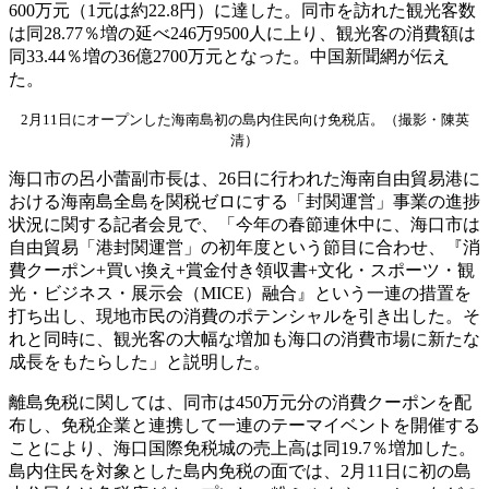
600万元（1元は約22.8円）に達した。同市を訪れた観光客数
は同28.77％増の延べ246万9500人に上り、観光客の消費額は
同33.44％増の36億2700万元となった。中国新聞網が伝え
た。
2月11日にオープンした海南島初の島内住民向け免税店。（撮影・陳英
清）
海口市の呂小蕾副市長は、26日に行われた海南自由貿易港に
おける海南島全島を関税ゼロにする「封関運営」事業の進捗
状況に関する記者会見で、「今年の春節連休中に、海口市は
自由貿易「港封関運営」の初年度という節目に合わせ、『消
費クーポン+買い換え+賞金付き領収書+文化・スポーツ・観
光・ビジネス・展示会（MICE）融合』という一連の措置を
打ち出し、現地市民の消費のポテンシャルを引き出した。そ
れと同時に、観光客の大幅な増加も海口の消費市場に新たな
成長をもたらした」と説明した。
離島免税に関しては、同市は450万元分の消費クーポンを配
布し、免税企業と連携して一連のテーマイベントを開催する
ことにより、海口国際免税城の売上高は同19.7％増加した。
島内住民を対象とした島内免税の面では、2月11日に初の島