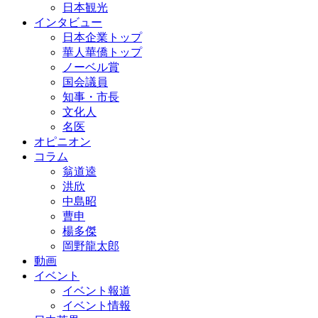
日本観光
インタビュー
日本企業トップ
華人華僑トップ
ノーベル賞
国会議員
知事・市長
文化人
名医
オピニオン
コラム
翁道逵
洪欣
中島昭
曹申
楊多傑
岡野龍太郎
動画
イベント
イベント報道
イベント情報