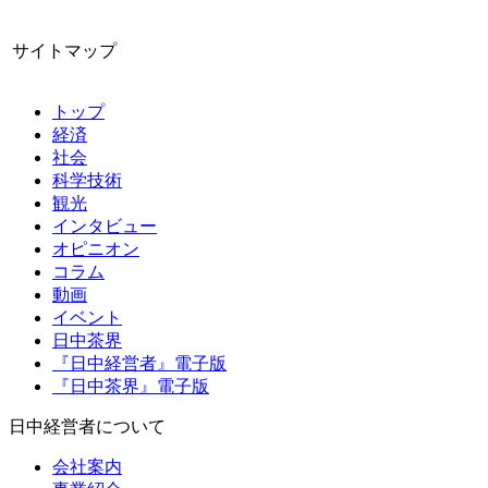
サイトマップ
トップ
経済
社会
科学技術
観光
インタビュー
オピニオン
コラム
動画
イベント
日中茶界
『日中経営者』電子版
『日中茶界』電子版
日中経営者について
会社案内