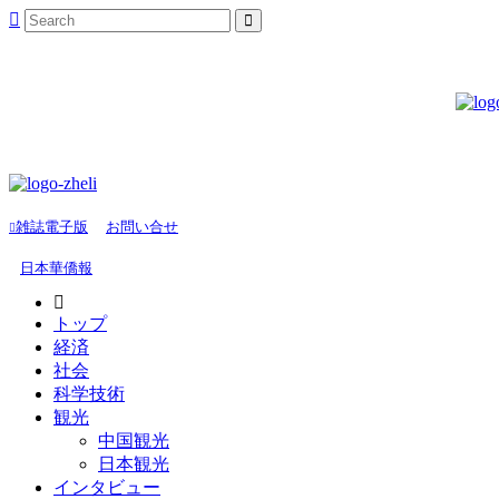
雑誌電子版
お問い合せ
日本華僑報
トップ
経済
社会
科学技術
観光
中国観光
日本観光
インタビュー