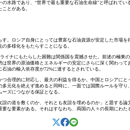
一の水路であり、“世界で最も重要な石油生命線”と呼ばれてい
たことがある。
す。ロシア自身にとっては豊富な石油資源が安定した市場を
先の多様化をもたらすことになる。
ライナにもたらした困難は関係国を震撼させた。前述の極東の
勢は世界の原油価格とエネルギーの安定にさらに深く関わって
に石油の輸入依存度が72%に達するとされている。
つ合理的に対応し、最大の利益を得るか。中国とロシアにと
の多元化を絶えず進めると同時に、一面では国際ルールを守り
ムーズにつながる保証となる。
友誼の道を敷くのか、それとも友誼を埋めるのか」と題する論
重要な要素がある。それはすなわち、両国の人々の長期にわた