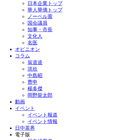
日本企業トップ
華人華僑トップ
ノーベル賞
国会議員
知事・市長
文化人
名医
オピニオン
コラム
翁道逵
洪欣
中島昭
曹申
楊多傑
岡野龍太郎
動画
イベント
イベント報道
イベント情報
日中茶界
電子版