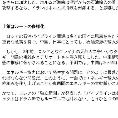
をさらに加速した。ホルムズ海峡は湾岸からの石油輸入の唯
攻撃するなら、イランはホルムズ海峡を封鎖する、と威嚇し
上策はルートの多様化
ロシアの石油パイプライン開通は多くの国々に恩恵をもたら
重要な意義を持つ。中国、日本にとっても、石油資源の輸入
しかし、2年前、ロシアとウクライナの天然ガス争いがウク
ギー問題の複雑さとデリケートさを浮き彫りにした。中東情
態の推移に脅かされることになる。予測では、中国は2035年
エネルギー協力において発生する問題に、どのように最善か
ればならない問題だ。このように、一面ではエネルギー輸入
枠組みを作り上げることが東西間のエネルギーの大動脈がス
かつて、ロシアの「独立新聞」が発表した「パイプラインは
ェクトはドラム缶でもルーブルでも計れない、もうひとつの