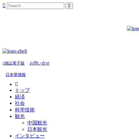
雑誌電子版
お問い合せ
日本華僑報
トップ
経済
社会
科学技術
観光
中国観光
日本観光
インタビュー