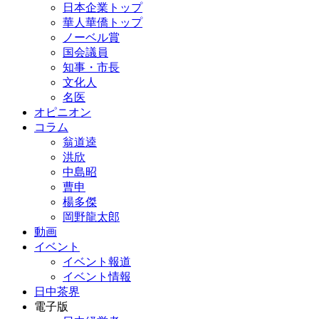
日本企業トップ
華人華僑トップ
ノーベル賞
国会議員
知事・市長
文化人
名医
オピニオン
コラム
翁道逵
洪欣
中島昭
曹申
楊多傑
岡野龍太郎
動画
イベント
イベント報道
イベント情報
日中茶界
電子版