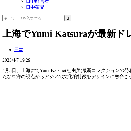
日中経営者
日中茶界
上海でYumi Katsuraが最新
日本
2023/4/7 19:29
4月3日、上海にてYumi Katsura(桂由美)最新コレク
たな東洋の視点からアジアの文化的特徴をデザインに融合さ