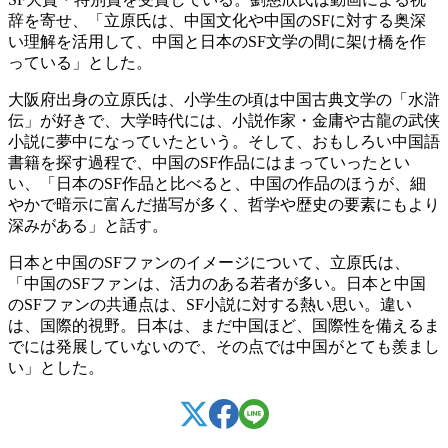
辞を寄せ、「立原氏は、中国文化や中国のSFに対する奥深
い理解を活用して、中国と日本のSF文学の間に架け橋を作
っている」とした。
大阪府出身の立原氏は、小学生の頃は中国古典文学の「水滸
伝」が好きで、大学時代には、小説作家・金庸や古龍の武侠
小説に夢中になっていたという。そして、おもしろい中国語
書籍を探す過程で、中国のSF作品にはまっていったとい
い、「日本のSF作品と比べると、中国の作品のほうが、細
やかで暗示に富んだ描写が多く、哲学や歴史の要素にもより
深みがある」と話す。
日本と中国のSFファンのイメージについて、立原氏は、
「中国のSFファンは、活力のある若者が多い。日本と中国
のSFファンの共通点は、SF小説に対する熱い思い。違い
は、国際的視野。日本は、まだ中国ほど、国際性を備えるま
でには発展していないので、その点では中国がとても羨まし
い」とした。