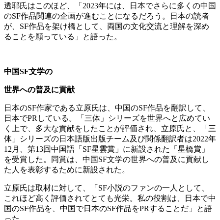
透耶氏はこのほど、「2023年には、日本でさらに多くの中国
のSF作品関連の企画が進むことになるだろう。日本の読者
が、SF作品を架け橋として、両国の文化交流と理解を深め
ることを願っている」と語った。
中国
SF
文学の
世界への普及に貢献
日本のSF作家である立原氏は、中国のSF作品を翻訳して、
日本でPRしている。「三体」シリーズを世界へと広めてい
く上で、多大な貢献をしたことが評価され、立原氏と、「三
体」シリーズの日本語版出版チーム及び関係翻訳者は2022年
12月、第13回中国語「SF星雲賞」に新設された「星橋賞」
を受賞した。同賞は、中国SF文学の世界への普及に貢献し
た人を表彰するために新設された。
立原氏は取材に対して、「SF小説のファンの一人として、
これほど高く評価されてとても光栄。私の役割は、日本で中
国のSF作品を、中国で日本のSF作品をPRすることだ」と語
った。