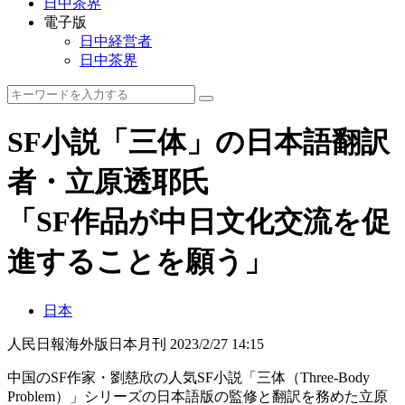
日中茶界
電子版
日中経営者
日中茶界
SF小説「三体」の日本語翻訳
者・立原透耶氏
「SF作品が中日文化交流を促
進することを願う」
日本
人民日報海外版日本月刊
2023/2/27 14:15
中国のSF作家・劉慈欣の人気SF小説「三体（Three-Body
Problem）」シリーズの日本語版の監修と翻訳を務めた立原