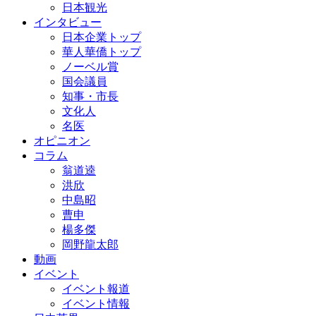
日本観光
インタビュー
日本企業トップ
華人華僑トップ
ノーベル賞
国会議員
知事・市長
文化人
名医
オピニオン
コラム
翁道逵
洪欣
中島昭
曹申
楊多傑
岡野龍太郎
動画
イベント
イベント報道
イベント情報