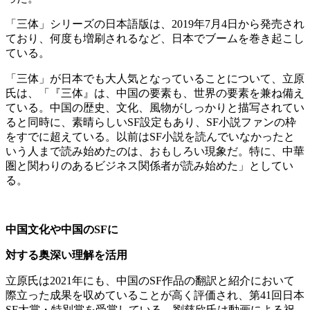
「三体」シリーズの日本語版は、2019年7月4日から発売され
ており、何度も増刷されるなど、日本でブームを巻き起こし
ている。
「三体」が日本でも大人気となっていることについて、立原
氏は、「『三体』は、中国の要素も、世界の要素を兼ね備え
ている。中国の歴史、文化、風物がしっかりと描写されてい
ると同時に、素晴らしいSF設定もあり、SF小説ファンの枠
をすでに超えている。以前はSF小説を読んでいなかったと
いう人まで読み始めたのは、おもしろい現象だ。特に、中華
圏と関わりのあるビジネス関係者が読み始めた」としてい
る。
中国文化や中国の
SF
に
対する奥深い理解を活用
立原氏は2021年にも、中国のSF作品の翻訳と紹介において
際立った成果を収めていることが高く評価され、第41回日本
SF大賞・特別賞を受賞している。劉慈欣氏は動画による祝