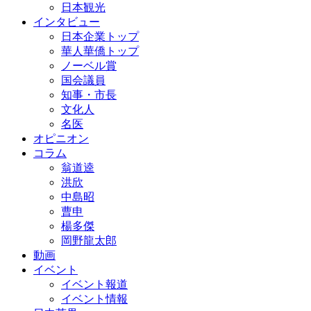
日本観光
インタビュー
日本企業トップ
華人華僑トップ
ノーベル賞
国会議員
知事・市長
文化人
名医
オピニオン
コラム
翁道逵
洪欣
中島昭
曹申
楊多傑
岡野龍太郎
動画
イベント
イベント報道
イベント情報