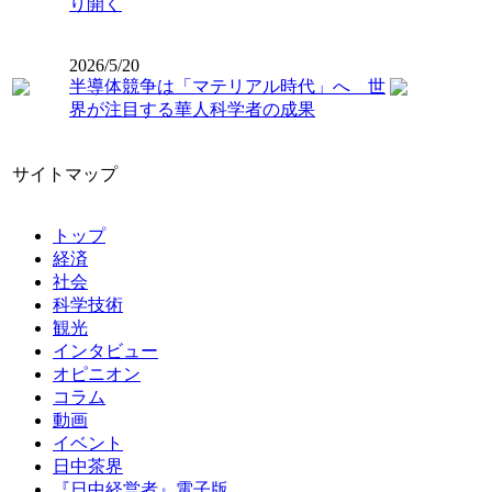
り開く
2026/5/20
半導体競争は「マテリアル時代」へ 世
界が注目する華人科学者の成果
サイトマップ
トップ
経済
社会
科学技術
観光
インタビュー
オピニオン
コラム
動画
イベント
日中茶界
『日中経営者』電子版