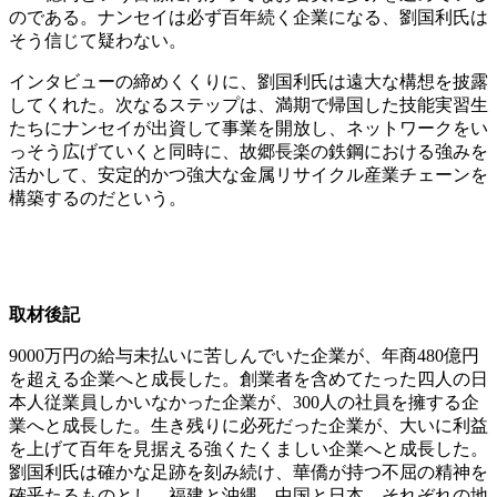
のである。ナンセイは必ず百年続く企業になる、劉国利氏は
そう信じて疑わない。
インタビューの締めくくりに、劉国利氏は遠大な構想を披露
してくれた。次なるステップは、満期で帰国した技能実習生
たちにナンセイが出資して事業を開放し、ネットワークをい
っそう広げていくと同時に、故郷長楽の鉄鋼における強みを
活かして、安定的かつ強大な金属リサイクル産業チェーンを
構築するのだという。
取材後記
9000万円の給与未払いに苦しんでいた企業が、年商480億円
を超える企業へと成長した。創業者を含めてたった四人の日
本人従業員しかいなかった企業が、300人の社員を擁する企
業へと成長した。生き残りに必死だった企業が、大いに利益
を上げて百年を見据える強くたくましい企業へと成長した。
劉国利氏は確かな足跡を刻み続け、華僑が持つ不屈の精神を
確乎たるものとし、福建と沖縄、中国と日本、それぞれの地