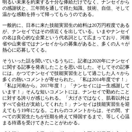
明るい未来を約束する十分な俸給だけでなく、ナンセイから
の感謝状と、三年間を通して得た知識、技術、自信、そして
温かな感動を持って帰ってもらうのである。
一般的に、日本に来た技能実習生の給料は20万円程度である
が、ナンセイではその倍近くを出している。いまやナンセイ
の名は良心的な企業という代名詞として広まっており、河南
省や山東省ではナンセイからの募集があると、多くの人々が
熱心に応募してくる。
そういった話を聞いているうちに、記者は2020年にナンセイ
に関する記事を発表したことを思い出した。そしてその記事
には、かつてナンセイで技能実習生として過ごした人々から
多くの熱いコメントが寄せられた。「私は2014年度です！」
「私は河南から。2017年度！」「ナンセイには一生感謝して
います！」そんな短いコメントには、ナンセイで勤めたこと
に対する誇りが感じられる。「大げさではなく、肌着以外は
すべて会社が支給してくれた！」ナンセイは技能実習生を迎
えてもう19年になる。これらのコメントからは、その間、す
べての実習生たちが任期を終えて帰国するまで、等しく心温
まる待遇を受けてきたことがわかる。