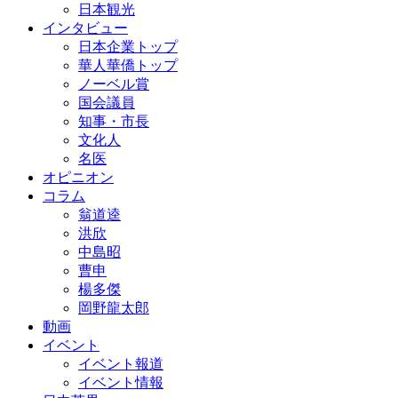
日本観光
インタビュー
日本企業トップ
華人華僑トップ
ノーベル賞
国会議員
知事・市長
文化人
名医
オピニオン
コラム
翁道逵
洪欣
中島昭
曹申
楊多傑
岡野龍太郎
動画
イベント
イベント報道
イベント情報