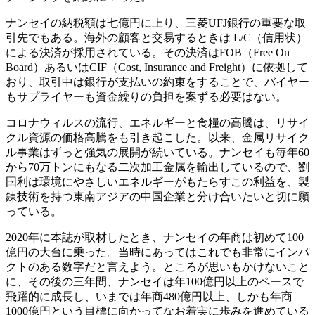
ナンセイの納税額は七億円に上り、三菱UFJ銀行の重要な取
引先でもある。海外の顧客と交易するときは L/C（信用状）
による決済が採用されている。その決済はFOB（Free On
Board）あるいはCIF（Cost, Insurance and Freight）に依拠して
おり、取引中は銀行が支払いの約束をすることで、バイヤー
もサプライヤーも資金繰りの負担を案ずる必要はない。
コロナウィルスの流行、エネルギーと食糧の高騰は、リサイ
クル資源の価格高騰をも引き起こした。以来、金属リサイク
ル事業はずっと強気の展開が続いている。ナンセイも毎年60
から70万トンにもなる二次加工金属を輸出しているので、劉
国利は環境にやさしいエネルギーがもたらすこの利益を、製
錬技術を持つ東南アジアの中国企業と分け合いたいと切に願
っている。
2020年に本誌が取材したとき、ナンセイの年商は初めて100
億円の大台に乗った。当時にあってはこれでも非常にインパ
クトのある数字だと言えよう。ところが思いもかけないこと
に、その後の三年間、ナンセイは年100億円以上のペースで
飛躍的に成長し、いまでは年商480億円以上、しかも年商
1000億円という目標に向かってなお着実に歩みを進めている