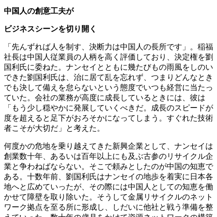
中国人の創意工夫が
ビジネスシーンを切り開く
「先んずれば人を制す、決断力は中国人の長所です」。稲福
社長は中国人従業員の人柄を高く評価しており、決定権を劉
国利氏に委ねた。ナンセイとともに幾たびもの雨風をしのい
できた劉国利氏は、治に居て乱を忘れず、つまりどんなとき
でも決して備えを怠らないという態度でいつも経営に当たっ
ていた。会社の業務が高度に成長しているときには、彼は
「もう少し穏やかに発展していくべきだ。成長のスピードが
度を超えると足下がおろそかになってしまう。すぐれた技術
者こそが大切だ」と考えた。
何度かの危地を乗り越えてきた新興企業として、ナンセイは
創業数十年、あるいは百年以上にも及ぶ古参のリサイクル企
業と争わねばならない。そこで頼みとしたのが中国の知恵で
ある。十数年前、劉国利氏はナンセイの地歩を着実に日本各
地へと広めていったが、その際には中国人としての知恵を働
かせて障壁を取り除いた。そうして金属リサイクルのネット
ワーク拠点を至る所に形成し、しだいに他社と戦う準備を整