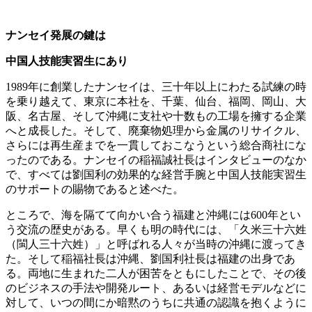
ナンセイ発展の鍵は
中国人技能実習生にあり
1989年に創業したナンセイは、三十年以上にわたる試練の時
を乗り越えて、東京に本社を、千葉、仙台、福岡、岡山、大
阪、名古屋、そして沖縄に支社や十数もの工場を擁する企業
へと成長した。そして、廃棄物処理から金属のリサイクル、
さらには再生産までを一貫しておこなうという総合商社にな
ったのである。ナンセイの稲福誠社長はインタビューのなか
で、すべては劉国利の効果的な経営手腕と中国人技能実習生
のサポートの賜物であると述べた。
ところで、海を隔てて向かい合う福建と沖縄には600年とい
う交流の歴史がある。早くも明の時代には、「久米三十六姓
（閩人三十六姓）」と呼ばれる人々が当時の沖縄に渡ってき
た。そして稲福社長は沖縄、劉国利社長は福建の出身であ
る。両地に生まれた二人が困苦をともにしたことで、その後
のビジネスの手法や開発ルート、あるいは経営モデルなどに
対して、いつの間にか暗黙のうちに共通の認識を抱くように