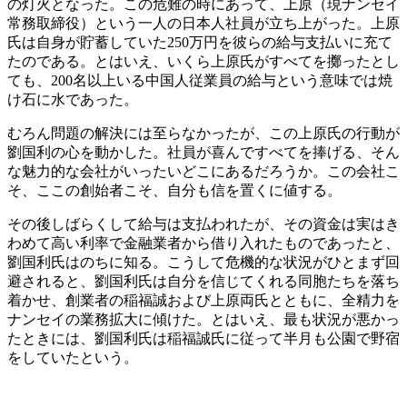
の灯火となった。この危難の時にあって、上原（現ナンセイ
常務取締役）という一人の日本人社員が立ち上がった。上原
氏は自身が貯蓄していた250万円を彼らの給与支払いに充て
たのである。とはいえ、いくら上原氏がすべてを擲ったとし
ても、200名以上いる中国人従業員の給与という意味では焼
け石に水であった。
むろん問題の解決には至らなかったが、この上原氏の行動が
劉国利の心を動かした。社員が喜んですべてを捧げる、そん
な魅力的な会社がいったいどこにあるだろうか。この会社こ
そ、ここの創始者こそ、自分も信を置くに値する。
その後しばらくして給与は支払われたが、その資金は実はき
わめて高い利率で金融業者から借り入れたものであったと、
劉国利氏はのちに知る。こうして危機的な状況がひとまず回
避されると、劉国利氏は自分を信じてくれる同胞たちを落ち
着かせ、創業者の稲福誠および上原両氏とともに、全精力を
ナンセイの業務拡大に傾けた。とはいえ、最も状況が悪かっ
たときには、劉国利氏は稲福誠氏に従って半月も公園で野宿
をしていたという。