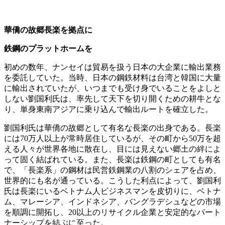
華僑の故郷長楽を拠点に
鉄鋼のプラットホームを
初めの数年、ナンセイは貿易を扱う日本の大企業に輸出業務
を委託していた。当時、日本の鋼鉄材料は台湾と韓国に大量
に輸出されていたが、いつまでも受け身でいることをよしと
しない劉国利氏は、率先して天下を切り開くための耕牛とな
り、単身東南アジアに乗り込んで輸出ルートを確立した。
劉国利氏は華僑の故郷として有名な長楽の出身である。長楽
には70万人以上が常時居住しているが、その町から50万を超
える人々が世界各地に散在し、目には見えない郷土の絆によ
って固く結ばれている。また、長楽は鉄鋼の町としても有名
で、「長楽系」の鋼材は民営鉄鋼業の八割のシェアを占め、
世界的にも名が通っている。こうした利点によって、劉国利
氏は長楽にいるベトナム人ビジネスマンを皮切りに、ベトナ
ム、マレーシア、インドネシア、バングラデシュなどの市場
を順調に開拓し、20以上のリサイクル企業と安定的なパート
ナーシップを結ぶに至った。