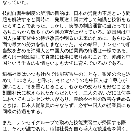
なっていた。
技能自習生制度の所期の目的は、日本の労働力不足という問
題を解決すると同時に、発展途上国に対して知識と技術をも
たらすことであった。しかし、実際の制度運営に当たっては
あちこちから数多くの不満の声が上がっている。劉国利は中
国人技能実習生の待遇改善や明るい未来のために、あらゆる
面で最大の努力を惜しまなかった。その結果、ナンセイで相
当数を占める沖縄人と中国人の従業員の待遇は一様である。
彼らは一致団結して真摯に仕事に取り組むことで、沖縄と中
国という千古の友情をいまも大切に育んでいるのである。
稲福社長はいつも社内で技能実習生のことを、敬愛の念を込
めて「○○さん」と呼ぶ。それというのも中国人は自尊心が
強いこと、情を重んじること、心からの交わりを好むことを
劉国利氏に教えられたからだという。二人のあいだには何事
においてもコンセンサスがあり、昇給や福利の改善を進める
ときは、日本人従業員のみならず、必ず中国人の従業員にも
同様の待遇をする。
また、ナンセイグループで勤めた技能実習生が帰国する際
は、それが誰であれ、稲福社長が自ら盛大な歓送会を開く。