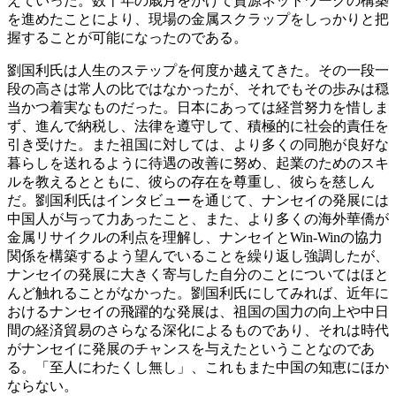
えていった。数十年の歳月をかけて資源ネットワークの構築
を進めたことにより、現場の金属スクラップをしっかりと把
握することが可能になったのである。
劉国利氏は人生のステップを何度か越えてきた。その一段一
段の高さは常人の比ではなかったが、それでもその歩みは穏
当かつ着実なものだった。日本にあっては経営努力を惜しま
ず、進んで納税し、法律を遵守して、積極的に社会的責任を
引き受けた。また祖国に対しては、より多くの同胞が良好な
暮らしを送れるように待遇の改善に努め、起業のためのスキ
ルを教えるとともに、彼らの存在を尊重し、彼らを慈しん
だ。劉国利氏はインタビューを通じて、ナンセイの発展には
中国人が与って力あったこと、また、より多くの海外華僑が
金属リサイクルの利点を理解し、ナンセイとWin-Winの協力
関係を構築するよう望んでいることを繰り返し強調したが、
ナンセイの発展に大きく寄与した自分のことについてはほと
んど触れることがなかった。劉国利氏にしてみれば、近年に
おけるナンセイの飛躍的な発展は、祖国の国力の向上や中日
間の経済貿易のさらなる深化によるものであり、それは時代
がナンセイに発展のチャンスを与えたということなのであ
る。「至人にわたくし無し」、これもまた中国の知恵にほか
ならない。