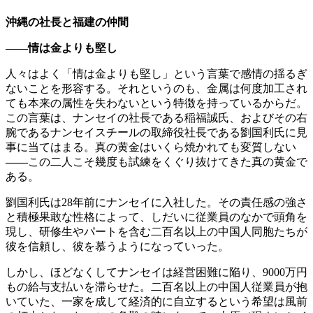
沖縄の社長と福建の仲間
——
情は金よりも堅し
人々はよく「情は金よりも堅し」という言葉で感情の揺るぎ
ないことを形容する。それというのも、金属は何度加工され
ても本来の属性を失わないという特徴を持っているからだ。
この言葉は、ナンセイの社長である稲福誠氏、およびその右
腕であるナンセイスチールの取締役社長である劉国利氏に見
事に当てはまる。真の黄金はいくら焼かれても変質しない
――
この二人こそ幾度も試練をくぐり抜けてきた真の黄金で
ある。
劉国利氏は28年前にナンセイに入社した。その責任感の強さ
と積極果敢な性格によって、しだいに従業員のなかで頭角を
現し、研修生やパートを含む二百名以上の中国人同胞たちが
彼を信頼し、彼を慕うようになっていった。
しかし、ほどなくしてナンセイは経営困難に陥り、9000万円
もの給与支払いを滞らせた。二百名以上の中国人従業員が抱
いていた、一家を成して経済的に自立するという希望は風前