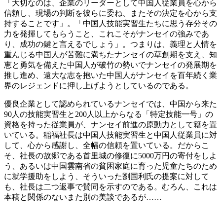
「大切なのは、企業のリーダーとして中国人従業員を心から
信頼し、現場の判断を彼らに委ね、またその決定を心から支
持することです」。「中国人技能実習生たちに思う存分その
力を発揮してもらうこと、これこそがナンセイの強みであ
り、成功の鍵と言えるでしょう」。つまりは、義理と人情を
重んじる中国人が苦難に満ちたナンセイの草創期を支え、知
恵と勇気を備えた中国人が破竹の勢いでナンセイの発展期を
推し進め、遠大な志を抱いた中国人がナンセイを百年続く業
界のレジェンドに押し上げようとしているのである。
優良企業として認められているナンセイでは、中国から来た
90人の技能実習生と200人以上からなる「特定技能一号」の
資格を持った従業員が、ナンセイ前進の原動力として籍を置
いている。稲福社長は中国人技能実習生と中国人従業員に対
して、心から感謝し、全幅の信頼を置いている。だからこ
そ、社長の故郷である首里城の修復に5000万円の寄付をしよ
う、あるいは中国雲南省の貧困家庭に育った児童たちのため
に就学援助をしよう、そういった劉国利氏の提案に対して
も、社長は二つ返事で賛同を示すのである。むろん、これは
本稿と関係のないまた別の美談であるが……