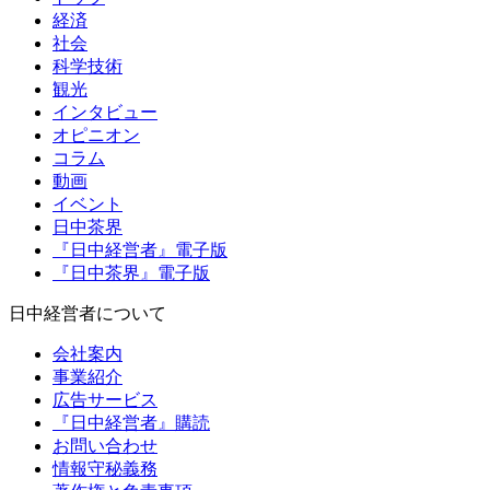
経済
社会
科学技術
観光
インタビュー
オピニオン
コラム
動画
イベント
日中茶界
『日中経営者』電子版
『日中茶界』電子版
日中経営者について
会社案内
事業紹介
広告サービス
『日中経営者』購読
お問い合わせ
情報守秘義務