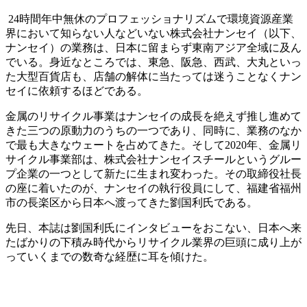
24時間年中無休のプロフェッショナリズムで環境資源産業
界において知らない人などいない株式会社ナンセイ（以下、
ナンセイ）の業務は、日本に留まらず東南アジア全域に及ん
でいる。身近なところでは、東急、阪急、西武、大丸といっ
た大型百貨店も、店舗の解体に当たっては迷うことなくナン
セイに依頼するほどである。
金属のリサイクル事業はナンセイの成長を絶えず推し進めて
きた三つの原動力のうちの一つであり、同時に、業務のなか
で最も大きなウェートを占めてきた。そして2020年、金属リ
サイクル事業部は、株式会社ナンセイスチールというグルー
プ企業の一つとして新たに生まれ変わった。その取締役社長
の座に着いたのが、ナンセイの執行役員にして、福建省福州
市の長楽区から日本へ渡ってきた劉国利氏である。
先日、本誌は劉国利氏にインタビューをおこない、日本へ来
たばかりの下積み時代からリサイクル業界の巨頭に成り上が
っていくまでの数奇な経歴に耳を傾けた。