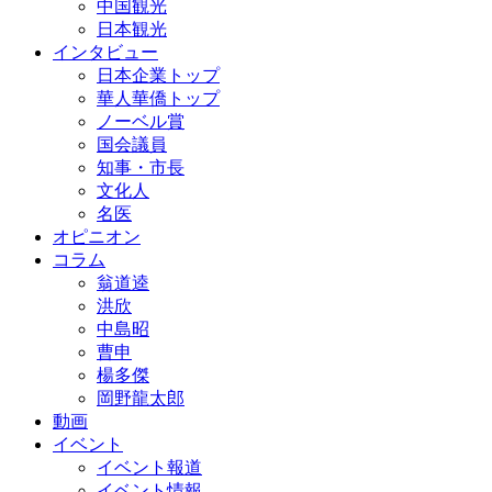
中国観光
日本観光
インタビュー
日本企業トップ
華人華僑トップ
ノーベル賞
国会議員
知事・市長
文化人
名医
オピニオン
コラム
翁道逵
洪欣
中島昭
曹申
楊多傑
岡野龍太郎
動画
イベント
イベント報道
イベント情報