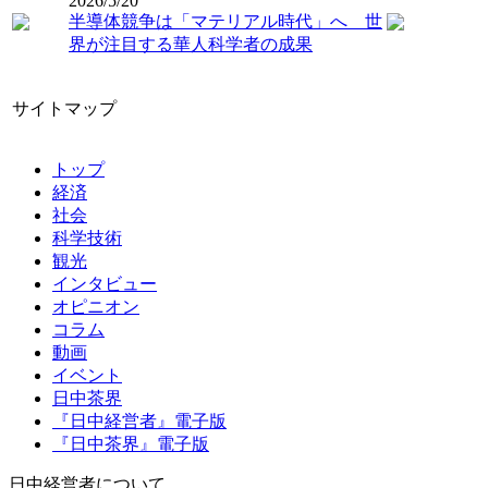
2026/5/20
半導体競争は「マテリアル時代」へ 世
界が注目する華人科学者の成果
サイトマップ
トップ
経済
社会
科学技術
観光
インタビュー
オピニオン
コラム
動画
イベント
日中茶界
『日中経営者』電子版
『日中茶界』電子版
日中経営者について