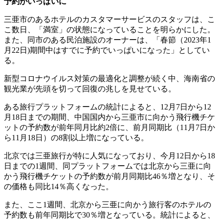
予約がいっぱいに
三亜市のあるホテルのカスタマーサービスのスタッフは、こ
こ数日、「満室」の状態になっていることを明らかにした。
また、同市のある民泊施設のオーナーは、「春節（2023年1
月22日)期間中はすでに予約でいっぱいになった」としてい
る。
新型コロナウイルス対策の最適化と調整が続く中、海南省の
観光業が先頭を切って回復の兆しを見せている。
ある旅行プラットフォームの統計によると、12月7日から12
月18日までの期間、中国国内から三亜市に向かう飛行機チケ
ットの予約数が前年同月比約2倍に、前月同期比（11月7日か
ら11月18日）の8割以上増になっている。
北京では三亜旅行が特に人気になっており、今月12日から18
日までの1週間、同プラットフォームでは北京から三亜に向
かう飛行機チケットの予約数が前月同期比46％増となり、そ
の価格も同比14％高くなった。
また、ここ1週間、北京から三亜に向かう旅行客のホテルの
予約数も前年同期比で30％増となっている。統計によると、