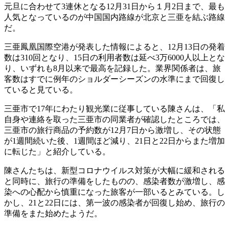
元旦に合わせて3連休となる12月31日から１月2日まで、最も
人気となっているのが中国国内路線が北京と三亜を結ぶ路線
だ。
三亜鳳凰国際空港が発表した情報によると、12月13日の発着
数は310回となり、15日の利用者数は延べ3万6000人以上とな
り、いずれも8月以来で最高を記録した。業界関係者は、旅
客数はすでに例年のショルダーシーズンの水準にまで回復し
ていると見ている。
三亜市で17年にわたり観光業に従事している陳さんは、「私
自身や連絡を取った三亜市の同業者が確認したところでは、
三亜市の旅行商品の予約数が12月7日から激増し、その状態
が1週間続いた後、1週間ほど減り、21日と22日からまた増加
に転じた」と紹介している。
陳さんたちは、新型コロナウイルス対策が大幅に緩和される
と同時に、旅行の準備をしたものの、感染者数が激増し、感
染への心配から慎重になった旅客が一部いるとみている。し
かし、21と22日には、第一波の感染者が回復し始め、旅行の
準備をまた始めたようだ。