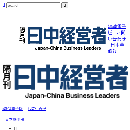
雑誌電子
版
お問
い合わせ
日本華
僑報
雑誌電子版
お問い合せ
日本華僑報