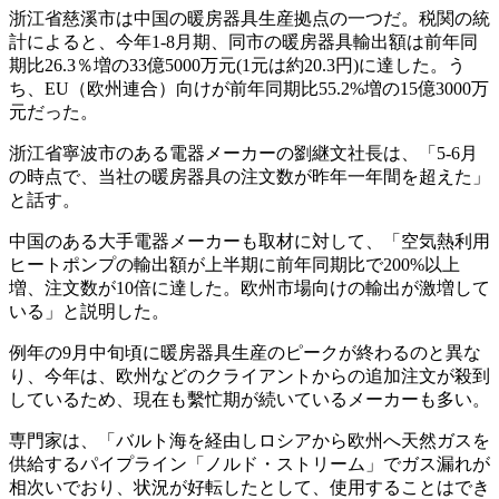
浙江省慈溪市は中国の暖房器具生産拠点の一つだ。税関の統
計によると、今年1-8月期、同市の暖房器具輸出額は前年同
期比26.3％増の33億5000万元(1元は約20.3円)に達した。う
ち、EU（欧州連合）向けが前年同期比55.2%増の15億3000万
元だった。
浙江省寧波市のある電器メーカーの劉継文社長は、「5-6月
の時点で、当社の暖房器具の注文数が昨年一年間を超えた」
と話す。
中国のある大手電器メーカーも取材に対して、「空気熱利用
ヒートポンプの輸出額が上半期に前年同期比で200%以上
増、注文数が10倍に達した。欧州市場向けの輸出が激増して
いる」と説明した。
例年の9月中旬頃に暖房器具生産のピークが終わるのと異な
り、今年は、欧州などのクライアントからの追加注文が殺到
しているため、現在も繫忙期が続いているメーカーも多い。
専門家は、「バルト海を経由しロシアから欧州へ天然ガスを
供給するパイプライン「ノルド・ストリーム」でガス漏れが
相次いでおり、状況が好転したとして、使用することはでき