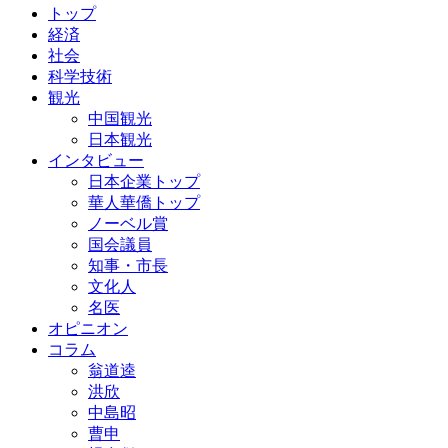
トップ
経済
社会
科学技術
観光
中国観光
日本観光
インタビュー
日本企業トップ
華人華僑トップ
ノーベル賞
国会議員
知事・市長
文化人
名医
オピニオン
コラム
翁道逵
洪欣
中島昭
曹申