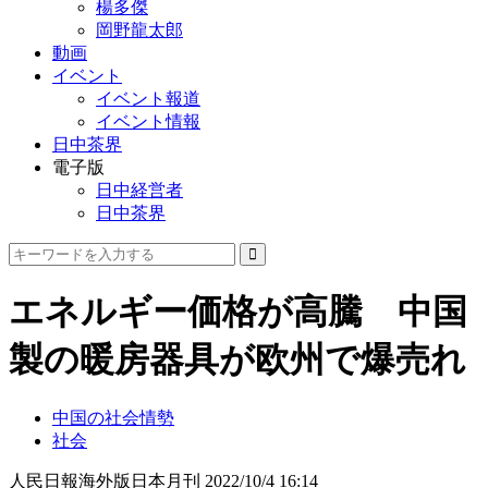
楊多傑
岡野龍太郎
動画
イベント
イベント報道
イベント情報
日中茶界
電子版
日中経営者
日中茶界
エネルギー価格が高騰 中国
製の暖房器具が欧州で爆売れ
中国の社会情勢
社会
人民日報海外版日本月刊
2022/10/4 16:14