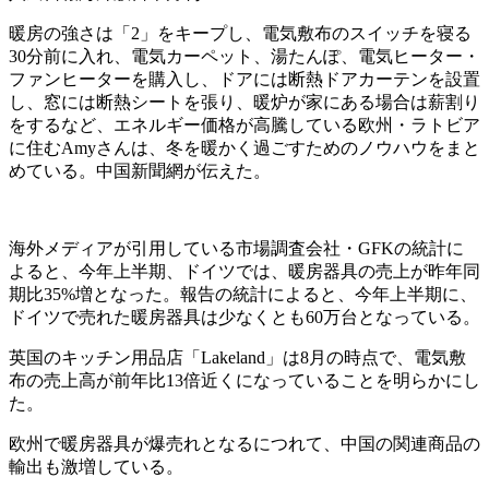
暖房の強さは「2」をキープし、電気敷布のスイッチを寝る
30分前に入れ、電気カーペット、湯たんぽ、電気ヒーター・
ファンヒーターを購入し、ドアには断熱ドアカーテンを設置
し、窓には断熱シートを張り、暖炉が家にある場合は薪割り
をするなど、エネルギー価格が高騰している欧州・ラトビア
に住むAmyさんは、冬を暖かく過ごすためのノウハウをまと
めている。中国新聞網が伝えた。
海外メディアが引用している市場調査会社・GFKの統計に
よると、今年上半期、ドイツでは、暖房器具の売上が昨年同
期比35%増となった。報告の統計によると、今年上半期に、
ドイツで売れた暖房器具は少なくとも60万台となっている。
英国のキッチン用品店「Lakeland」は8月の時点で、電気敷
布の売上高が前年比13倍近くになっていることを明らかにし
た。
欧州で暖房器具が爆売れとなるにつれて、中国の関連商品の
輸出も激増している。