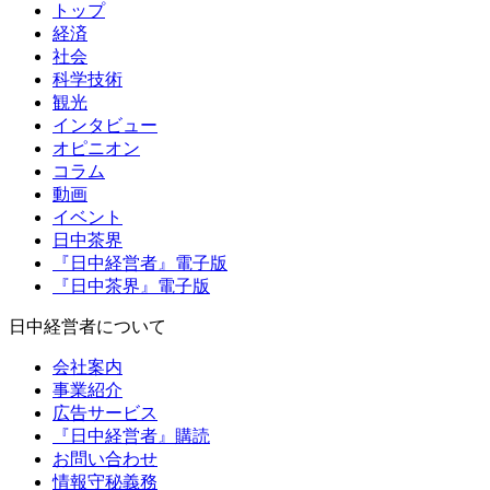
トップ
経済
社会
科学技術
観光
インタビュー
オピニオン
コラム
動画
イベント
日中茶界
『日中経営者』電子版
『日中茶界』電子版
日中経営者について
会社案内
事業紹介
広告サービス
『日中経営者』購読
お問い合わせ
情報守秘義務