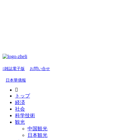
雑誌電子版
お問い合せ
日本華僑報
トップ
経済
社会
科学技術
観光
中国観光
日本観光