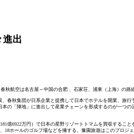
々進出
6月、春秋航空は名古屋～中国の合肥 、石家荘、浦東（上海）の路
収、春秋集団が日系企業と提携して日本でホテルを開業、旅行
日本の「陣地」に進出して産業チェーンを形成するのが一つの
万元（約181億6922万円）で日本の星野リゾートトマムを買収す
ース、18ホールのゴルフ場などを擁する。豫園旅遊はこのプロ