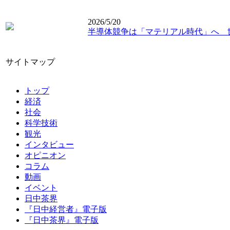
2026/5/20
半導体競争は「マテリアル時代」へ 
サイトマップ
トップ
経済
社会
科学技術
観光
インタビュー
オピニオン
コラム
動画
イベント
日中茶界
『日中経営者』電子版
『日中茶界』電子版