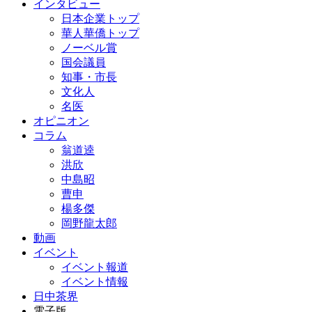
インタビュー
日本企業トップ
華人華僑トップ
ノーベル賞
国会議員
知事・市長
文化人
名医
オピニオン
コラム
翁道逵
洪欣
中島昭
曹申
楊多傑
岡野龍太郎
動画
イベント
イベント報道
イベント情報
日中茶界
電子版