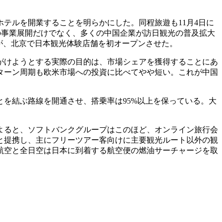
ホテルを開業することを明らかにした。同程旅遊も11月4日に
の事業展開だけでなく、多くの中国企業が訪日観光の普及拡大
社が、北京で日本観光体験店舗を初オープンさせた。
がけようとする実際の目的は、市場シェアを獲得することにあ
ターン周期も欧米市場への投資に比べてやや短い。これが中国
とを結ぶ路線を開通させ、搭乗率は95%以上を保っている。大
よると、ソフトバンクグループはこのほど、オンライン旅行会
と提携し、主にフリーツアー客向けに主要観光ルート以外の観
本航空と全日空は日本に到着する航空便の燃油サーチャージを取