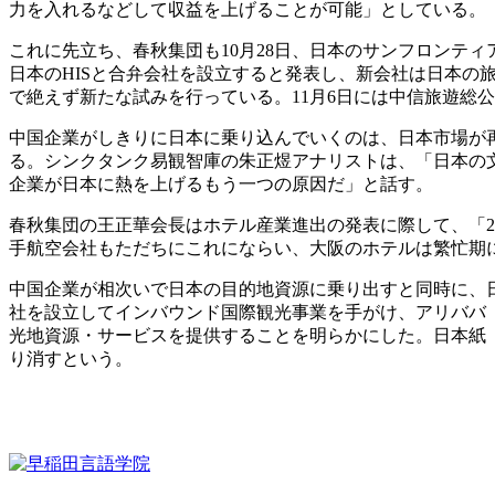
力を入れるなどして収益を上げることが可能」としている。
これに先立ち、春秋集団も10月28日、日本のサンフロンテ
日本のHISと合弁会社を設立すると発表し、新会社は日本
で絶えず新たな試みを行っている。11月6日には中信旅遊総
中国企業がしきりに日本に乗り込んでいくのは、日本市場が
る。シンクタンク易観智庫の朱正煜アナリストは、「日本の
企業が日本に熱を上げるもう一つの原因だ」と話す。
春秋集団の王正華会長はホテル産業進出の発表に際して、「2
手航空会社もただちにこれにならい、大阪のホテルは繁忙期
中国企業が相次いで日本の目的地資源に乗り出すと同時に、
社を設立してインバウンド国際観光事業を手がけ、アリババ
光地資源・サービスを提供することを明らかにした。日本紙「
り消すという。