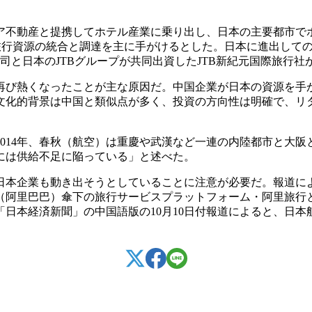
ィア不動産と提携してホテル産業に乗り出し、日本の主要都市で
の旅行資源の統合と調達を主に手がけるとした。日本に進出して
公司と日本のJTBグループが共同出資したJTB新紀元国際旅行
再び熱くなったことが主な原因だ。中国企業が日本の資源を手
文化的背景は中国と類似点が多く、投資の方向性は明確で、リ
014年、春秋（航空）は重慶や武漢など一連の内陸都市と大阪
には供給不足に陥っている」と述べた。
日本企業も動き出そうとしていることに注意が必要だ。報道に
（阿里巴巴）傘下の旅行サービスプラットフォーム・阿里旅行
日本経済新聞」の中国語版の10月10日付報道によると、日