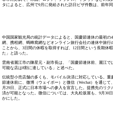
タによると、広州で9月に発給された訪日ビザ件数は、前年同
中国国家観光局の統計データによると、国慶節連休の最初の
網、携程網、螞蜂窩網などオンライン旅行会社の連休中旅行の
ことから、3日間の休暇を取得すれば、12日間という長期休
た」と語った。
雲南省麗江市の陳星元・副市長は、「国慶節連休前、麗江では
可能な店は8割に達している」と述べた。
伝統型小売店舗の多くも、モバイル決済に対応している。重
節連休前に、微博（ウェイボー）と微信（Wechat）を通じ
月29日、正式に日本市場への参入を宣言した。提携先のリクル
済が可能となった。微信については、大丸松坂屋も、9月30
かにした。