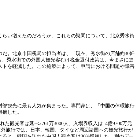
くらい増えたのだろうか。これらの疑問について、北京秀水街
つだ。北京市国税局の担当者は、「現在、秀水街の店舗約30軒
る。秀水街での外国人観光客むけ税金還付政策は、今まさに進
ストを軽減した。この施策によって、申請における問題や障害
村部観光に最も人気が集まった。専門家は、「中国の休暇旅行
指摘した。
光客は延べ2761万3000人、入場券収入は14億9700万元
た。海外旅行では、日本、韓国、タイなど周辺諸国への観光旅行が
ると、韓国を訪れた中国人観光客は30%増加した。別のデー