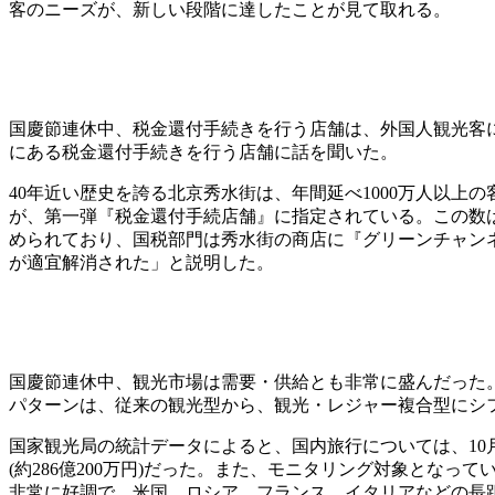
客のニーズが、新しい段階に達したことが見て取れる。
国慶節連休中、税金還付手続きを行う店舗は、外国人観光客
にある税金還付手続きを行う店舗に話を聞いた。
40年近い歴史を誇る北京秀水街は、年間延べ1000万人以
が、第一弾『税金還付手続店舗』に指定されている。この数
められており、国税部門は秀水街の商店に『グリーンチャン
が適宜解消された」と説明した。
国慶節連休中、観光市場は需要・供給とも非常に盛んだった
パターンは、従来の観光型から、観光・レジャー複合型にシ
国家観光局の統計データによると、国内旅行については、10月1日
(約286億200万円)だった。また、モニタリング対象とな
非常に好調で、米国、ロシア、フランス、イタリアなどの長