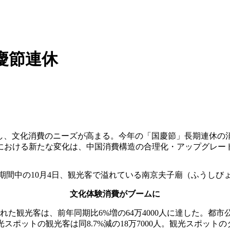
慶節連休
増し、文化消費のニーズが高まる。今年の「国慶節」長期連休の
における新たな変化は、中国消費構造の合理化・アップグレー
期間中の10月4日、観光客で溢れている南京夫子廟（ふうしび
文化体験消費がブームに
観光客は、前年同期比6%増の64万4000人に達した。都市公園
型観光スポットの観光客は同8.7%減の18万7000人。観光スポ