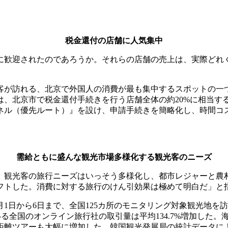
税金還付の店舗に人気集中
に歓迎されたのであろうか。それらの店舗の売上は、実際どれ
上の客が訪れる、北京で外国人の消費が最も集中するスポットの一
は、北京市で税金還付手続きを行う店舗全体の約20%に相当す
ネル（優先ルート）』を設け、申請手続きを簡略化し、時間コ
需給ともに盛んな観光市場多様化する観光客のニーズ
。観光客の旅行ニーズはいっそう多様化し、都市レジャーと農
フトした。消費に対する旅行のけん引効果は極めて明白だ」と
から6日まで、全国125カ所のモニタリング対象観光地を訪れた観
っている全国のオンライン旅行社の取引量は平均134.7%増加し
距離ツアーも大幅に増加した。韓国観光発展局の統計データによ