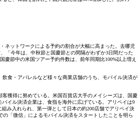
ル・ネットワークによる予約の割合が大幅に高まった。去哪児
前、「今年は、中秋節と国慶節との間隔がわずか3日間だった
国慶節中の米国ツアー予約件数は、前年同期比100%以上増え
た、飲食・アパレルなど様々な商業店舗のうち、モバイル決済が
顧客獲得に努めている。米国百貨店大手のメイシーズは、国慶
に、モバイル決済企業は、食指を海外に広げている。アリペイは9
クに組み入れられ、第一弾として日本の約200店舗でアリペイ決
舗での「微信」によるモバイル決済をスタートしたことを明ら