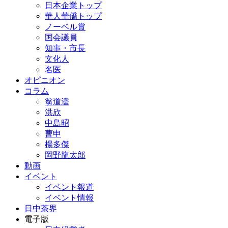
日本企業トップ
華人華僑トップ
ノーベル賞
国会議員
知事・市長
文化人
名医
オピニオン
コラム
翁道逵
洪欣
中島昭
曹申
楊多傑
岡野龍太郎
動画
イベント
イベント報道
イベント情報
日中茶界
電子版