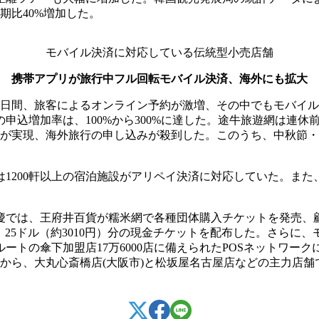
期比40%増加した。
モバイル決済に対応している伝統型小売店舗
携帯アプリが旅行中フル回転モバイル決済、海外にも拡大
4日間、旅客によるオンライン予約が激増、その中でもモバイ
申込増加率は、100%から300%に達した。途牛旅遊網は連休
暇が実現、海外旅行の申し込みが殺到した。このうち、中秋節・
1200軒以上の宿泊施設がアリペイ決済に対応していた。ま
慶では、王府井百貨が糯米網で各種団体購入チケットを発売、
て、25ドル（約3010円）分の現金チケットを配布した。さら
ートの傘下加盟店17万6000店に備えられたPOSネットワー
日から、大丸心斎橋店(大阪市)と松坂屋名古屋店などの主力店