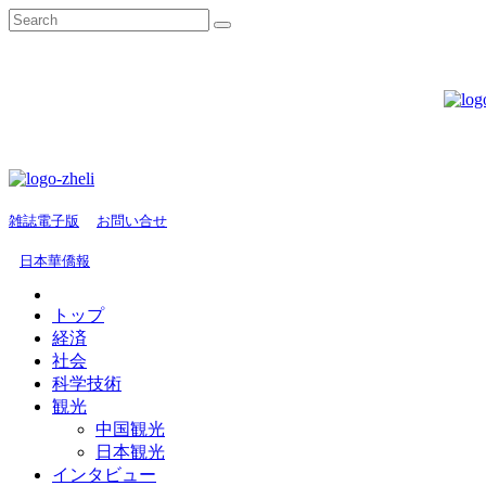
雑誌電子版
お問い合せ
日本華僑報
トップ
経済
社会
科学技術
観光
中国観光
日本観光
インタビュー