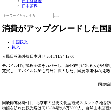
日中経営者
日中茶界
消費がアップグレードした国
中国観光
観光
人民日報海外版日本月刊
2015/11/24 12:00
モバイルITが旅程全体をカバーし、海外旅行に出る人が激
充実し、モバイル決済も海外に拡大した。国慶節連休の消費
国慶節
国慶節連休6日目、北京市の歴史文化型観光スポット各地を訪れた
物館を訪れた観光客は同13.8%増の6万5000人、自然山水