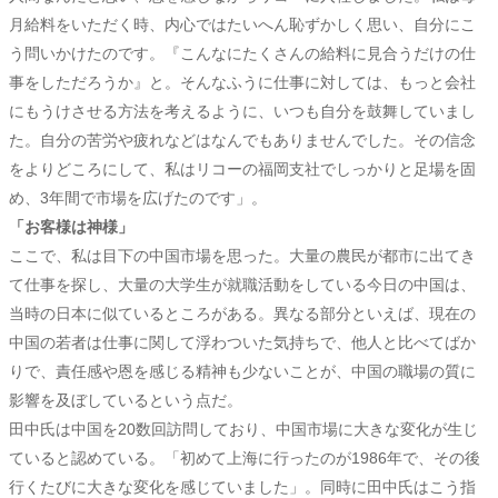
月給料をいただく時、内心ではたいへん恥ずかしく思い、自分にこ
う問いかけたのです。『こんなにたくさんの給料に見合うだけの仕
事をしただろうか』と。そんなふうに仕事に対しては、もっと会社
にもうけさせる方法を考えるように、いつも自分を鼓舞していまし
た。自分の苦労や疲れなどはなんでもありませんでした。その信念
をよりどころにして、私はリコーの福岡支社でしっかりと足場を固
め、3年間で市場を広げたのです」。
「お客様は神様」
ここで、私は目下の中国市場を思った。大量の農民が都市に出てき
て仕事を探し、大量の大学生が就職活動をしている今日の中国は、
当時の日本に似ているところがある。異なる部分といえば、現在の
中国の若者は仕事に関して浮わついた気持ちで、他人と比べてばか
りで、責任感や恩を感じる精神も少ないことが、中国の職場の質に
影響を及ぼしているという点だ。
田中氏は中国を20数回訪問しており、中国市場に大きな変化が生じ
ていると認めている。「初めて上海に行ったのが1986年で、その後
行くたびに大きな変化を感じていました」。同時に田中氏はこう指