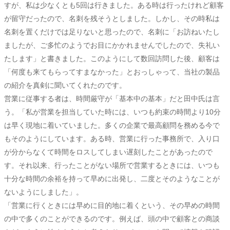
すが、私は少なくとも5回は行きました。ある時は行ったけれど顧客
が留守だったので、名刺を残そうとしました。しかし、その時私は
名刺を置くだけでは足りないと思ったので、名刺に「お訪ねいたし
ましたが、ご多忙のようでお目にかかれませんでしたので、失礼い
たします」と書きました。このようにして数回訪問した後、顧客は
「何度も来てもらってすまなかった」とおっしゃって、当社の製品
の紹介を真剣に聞いてくれたのです。
営業に従事する者は、時間厳守が「基本中の基本」だと田中氏は言
う。「私が営業を担当していた時には、いつも約束の時間より10分
は早く現地に着いていました。多くの企業で最高顧問を務める今で
もそのようにしています。ある時、営業に行った事務所で、入り口
が分からなくて時間をロスしてしまい遅刻したことがあったので
す。それ以来、行ったことがない場所で営業するときには、いつも
十分な時間の余裕を持って早めに出発し、二度とそのようなことが
ないようにしました」。
「営業に行くときには早めに目的地に着くという、その早めの時間
の中で多くのことができるのです。例えば、頭の中で顧客との商談