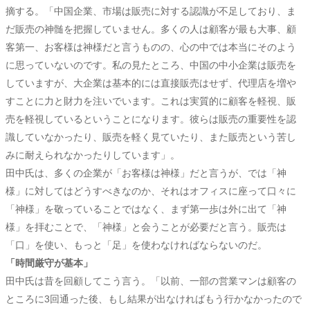
摘する。「中国企業、市場は販売に対する認識が不足しており、ま
だ販売の神髄を把握していません。多くの人は顧客が最も大事、顧
客第一、お客様は神様だと言うものの、心の中では本当にそのよう
に思っていないのです。私の見たところ、中国の中小企業は販売を
していますが、大企業は基本的には直接販売はせず、代理店を増や
すことに力と財力を注いでいます。これは実質的に顧客を軽視、販
売を軽視しているということになります。彼らは販売の重要性を認
識していなかったり、販売を軽く見ていたり、また販売という苦し
みに耐えられなかったりしています」。
田中氏は、多くの企業が「お客様は神様」だと言うが、では「神
様」に対してはどうすべきなのか、それはオフィスに座って口々に
「神様」を敬っていることではなく、まず第一歩は外に出て「神
様」を拝むことで、「神様」と会うことが必要だと言う。販売は
「口」を使い、もっと「足」を使わなければならないのだ。
「時間厳守が基本」
田中氏は昔を回顧してこう言う。「以前、一部の営業マンは顧客の
ところに3回通った後、もし結果が出なければもう行かなかったので