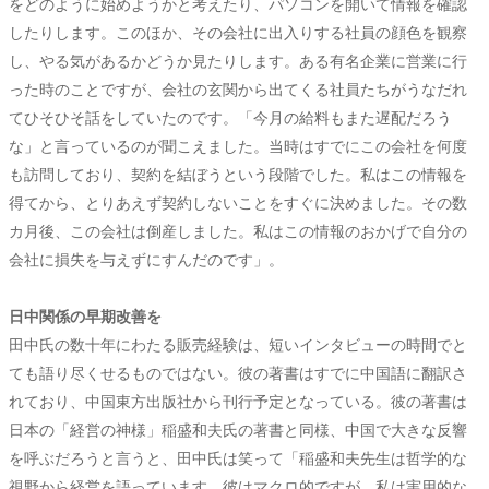
をどのように始めようかと考えたり、パソコンを開いて情報を確認
したりします。このほか、その会社に出入りする社員の顔色を観察
し、やる気があるかどうか見たりします。ある有名企業に営業に行
った時のことですが、会社の玄関から出てくる社員たちがうなだれ
てひそひそ話をしていたのです。「今月の給料もまた遅配だろう
な」と言っているのが聞こえました。当時はすでにこの会社を何度
も訪問しており、契約を結ぼうという段階でした。私はこの情報を
得てから、とりあえず契約しないことをすぐに決めました。その数
カ月後、この会社は倒産しました。私はこの情報のおかげで自分の
会社に損失を与えずにすんだのです」。
日中関係の早期改善を
田中氏の数十年にわたる販売経験は、短いインタビューの時間でと
ても語り尽くせるものではない。彼の著書はすでに中国語に翻訳さ
れており、中国東方出版社から刊行予定となっている。彼の著書は
日本の「経営の神様」稲盛和夫氏の著書と同様、中国で大きな反響
を呼ぶだろうと言うと、田中氏は笑って「稲盛和夫先生は哲学的な
視野から経営を語っています。彼はマクロ的ですが、私は実用的な