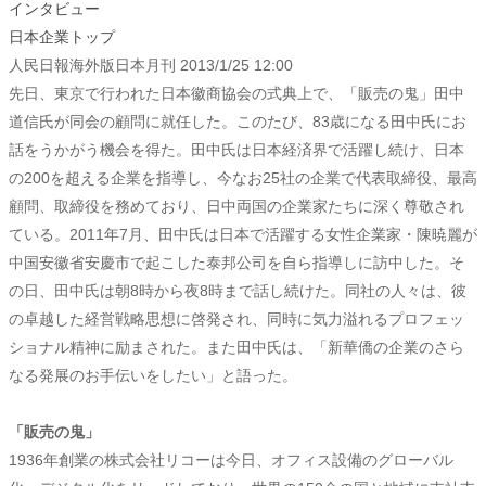
インタビュー
日本企業トップ
人民日報海外版日本月刊
2013/1/25 12:00
先日、東京で行われた日本徽商協会の式典上で、「販売の鬼」田中
道信氏が同会の顧問に就任した。このたび、83歳になる田中氏にお
話をうかがう機会を得た。田中氏は日本経済界で活躍し続け、日本
の200を超える企業を指導し、今なお25社の企業で代表取締役、最高
顧問、取締役を務めており、日中両国の企業家たちに深く尊敬され
ている。2011年7月、田中氏は日本で活躍する女性企業家・陳暁麗が
中国安徽省安慶市で起こした泰邦公司を自ら指導しに訪中した。そ
の日、田中氏は朝8時から夜8時まで話し続けた。同社の人々は、彼
の卓越した経営戦略思想に啓発され、同時に気力溢れるプロフェッ
ショナル精神に励まされた。また田中氏は、「新華僑の企業のさら
なる発展のお手伝いをしたい」と語った。
「販売の鬼」
1936年創業の株式会社リコーは今日、オフィス設備のグローバル