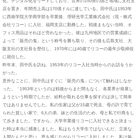
化、デジタル化をリードしており、世界の150余の国と地域に支社支
店を置き、年間売上高は170億ドルに達している。田中氏は1953年
に西南学院大学商学部を卒業後、理研光学工業株式会社（現・株式
会社リコー）に入社、福岡支店に勤務した。戦後まもない当時、オ
フィス用品はそれほど売れなかった。彼は九州地区での営業成績に
よって「販売の鬼」という称号を勝ち取り、その後も広島支社、大
阪支社の支社長を歴任し、1970年には40歳でリコーの最年少取締役
に就任した。
昨年末、田中氏を訪ね、1953年のリコー入社当時からのお話をうか
がった。
意外なことに、田中氏はすぐに「販売の鬼」について触れはしなか
った。「1953年というのは戦後からまだ間もなく、各業界が発展し
ようという時期でしたが、給料が取れる仕事を探すのは決して簡単
ではありませんでした。私の生家は父が15歳で死去、母の許で育て
られた貧しい家で、6人の弟、妹との生活のため、母と私で行商をし
て歩きました。ですから、大学卒業後リコーに入社できると決まっ
た時は本当に感激しました。私はもう大学生ではないんだ、立派な
人間なんだと思い、恩を感じながらリコーに入社しました。私は毎