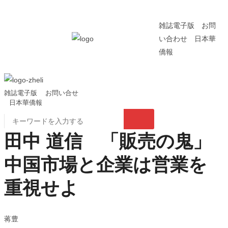
雑誌電子版
お問
い合わせ
日本華
僑報
雑誌電子版
お問い合せ
日本華僑報
田中 道信 「販売の鬼」
中国市場と企業は営業を
重視せよ
蒋豊