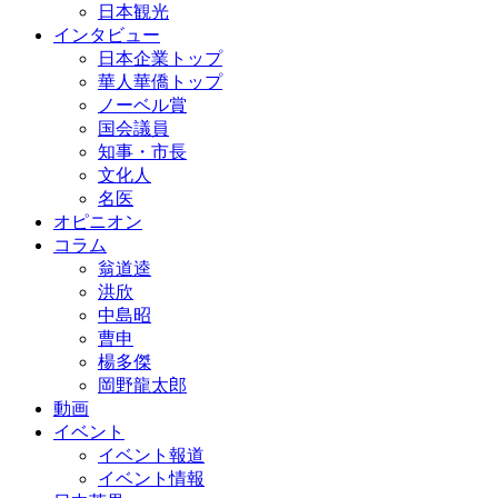
日本観光
インタビュー
日本企業トップ
華人華僑トップ
ノーベル賞
国会議員
知事・市長
文化人
名医
オピニオン
コラム
翁道逵
洪欣
中島昭
曹申
楊多傑
岡野龍太郎
動画
イベント
イベント報道
イベント情報