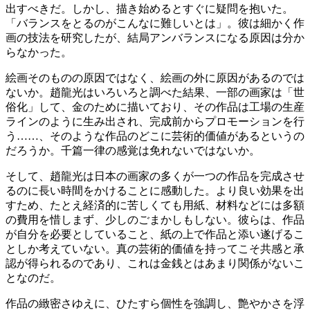
出すべきだ。しかし、描き始めるとすぐに疑問を抱いた。
「バランスをとるのがこんなに難しいとは」。彼は細かく作
画の技法を研究したが、結局アンバランスになる原因は分か
らなかった。
絵画そのものの原因ではなく、絵画の外に原因があるのでは
ないか。趙龍光はいろいろと調べた結果、一部の画家は「世
俗化」して、金のために描いており、その作品は工場の生産
ラインのように生み出され、完成前からプロモーションを行
う……、そのような作品のどこに芸術的価値があるというの
だろうか。千篇一律の感覚は免れないではないか。
そして、趙龍光は日本の画家の多くが一つの作品を完成させ
るのに長い時間をかけることに感動した。より良い効果を出
すため、たとえ経済的に苦しくても用紙、材料などには多額
の費用を惜しまず、少しのごまかしもしない。彼らは、作品
が自分を必要としていること、紙の上で作品と添い遂げるこ
としか考えていない。真の芸術的価値を持ってこそ共感と承
認が得られるのであり、これは金銭とはあまり関係がないこ
となのだ。
作品の緻密さゆえに、ひたすら個性を強調し、艶やかさを浮