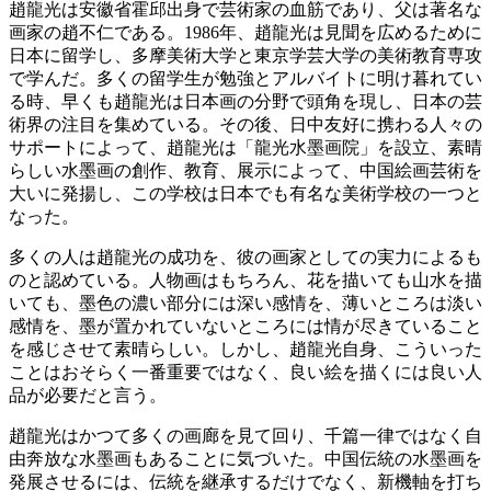
趙龍光は安徽省霍邱出身で芸術家の血筋であり、父は著名な
画家の趙不仁である。1986年、趙龍光は見聞を広めるために
日本に留学し、多摩美術大学と東京学芸大学の美術教育専攻
で学んだ。多くの留学生が勉強とアルバイトに明け暮れてい
る時、早くも趙龍光は日本画の分野で頭角を現し、日本の芸
術界の注目を集めている。その後、日中友好に携わる人々の
サポートによって、趙龍光は「龍光水墨画院」を設立、素晴
らしい水墨画の創作、教育、展示によって、中国絵画芸術を
大いに発揚し、この学校は日本でも有名な美術学校の一つと
なった。
多くの人は趙龍光の成功を、彼の画家としての実力によるも
のと認めている。人物画はもちろん、花を描いても山水を描
いても、墨色の濃い部分には深い感情を、薄いところは淡い
感情を、墨が置かれていないところには情が尽きていること
を感じさせて素晴らしい。しかし、趙龍光自身、こういった
ことはおそらく一番重要ではなく、良い絵を描くには良い人
品が必要だと言う。
趙龍光はかつて多くの画廊を見て回り、千篇一律ではなく自
由奔放な水墨画もあることに気づいた。中国伝統の水墨画を
発展させるには、伝統を継承するだけでなく、新機軸を打ち