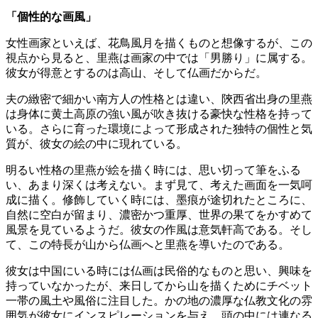
「個性的な画風」
女性画家といえば、花鳥風月を描くものと想像するが、この
視点から見ると、里燕は画家の中では「男勝り」に属する。
彼女が得意とするのは高山、そして仏画だからだ。
夫の緻密で細かい南方人の性格とは違い、陝西省出身の里燕
は身体に黄土高原の強い風が吹き抜ける豪快な性格を持って
いる。さらに育った環境によって形成された独特の個性と気
質が、彼女の絵の中に現れている。
明るい性格の里燕が絵を描く時には、思い切って筆をふる
い、あまり深くは考えない。まず見て、考えた画面を一気呵
成に描く。修飾していく時には、墨痕が途切れたところに、
自然に空白が留まり、濃密かつ重厚、世界の果てをかすめて
風景を見ているようだ。彼女の作風は意気軒高である。そし
て、この特長が山から仏画へと里燕を導いたのである。
彼女は中国にいる時には仏画は民俗的なものと思い、興味を
持っていなかったが、来日してから山を描くためにチベット
一帯の風土や風俗に注目した。かの地の濃厚な仏教文化の雰
囲気が彼女にインスピレーションを与え、頭の中には連なる