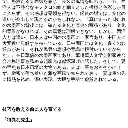
で、悠然たる雰囲気を感じ、長久の風情を味わう。一方、西
洋人は不整合なモノクロの線と細々とした模様と色彩しか目
に入らず、その感想は要領を得ない。鑑賞の場では、文化の
違いが突出して現れるのかもしれない。「真に迫った1枚1枚
の水墨画の背後には、確たる文化と歴史の蓄積があり、文化
的背景がなければ、その真意は理解できない。しかし、西洋
人とは違い、日本人は中国の水墨画に一家言あり、中国人に
大変近い見解すら持っている。日中両国には文化上多くの共
通点があり、それが民衆の思想や意識に根付いているから
だ」。在日華僑の水墨画家であり、華僑華人文学芸術家連合
会常務理事も務める趙龍光は感慨深げに話した。そして、妻
の里燕も日本画壇の大物である。夫は一筆もおろそかにせ
ず、緻密で落ち着いた雅な画風で知られており、妻は筆の先
に情熱を込め、深い表現、大胆な手法で称賛されている。
技巧を教える前に人を育てる
「特異な先生」