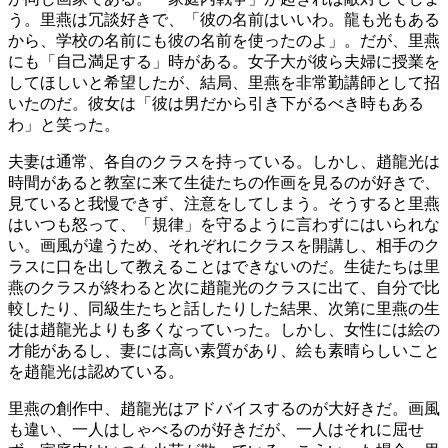
う。里燕は冗談好きで、「彼の名前はいいわ。龍も光もある
から、学校の名前にも彼の名前を使ったのよ」。だが、里燕
にも「自己満足する」時がある。女子大が彼ら夫婦に授業を
してほしいと希望したが、結局、里燕を非常勤講師として招
いたのだ。彼女は「彼は男だから引き下がるべき時もある
わ」と笑った。
夫妻は通常、各自のクラスを持っている。しかし、趙龍光は
時間があると教室に来て生徒たちの作画を見るのが好きで、
見ていると我慢できず、注意をしてしまう。そうすると里燕
はいつも怒って、「規律」を守るように言わずにはいられな
い。画風が違うため、それぞれにクラスを開講し、相手のク
ラスに口を出して教えることはできないのだ。生徒たちは里
燕のクラスが終わると次に趙龍光のクラスに出て、自分で比
較したり、同級生たちと話したりした結果、次第に里燕の生
徒は趙龍光よりも多くなっていった。しかし、女性には絵の
才能があるし、妻には高い素質があり、絵も素晴らしいこと
を趙龍光は認めている。
里燕の創作中、趙龍光はアドバイスするのが大好きだ。画風
も違い、一人はしゃべるのが好きだが、一人はそれに屈せ