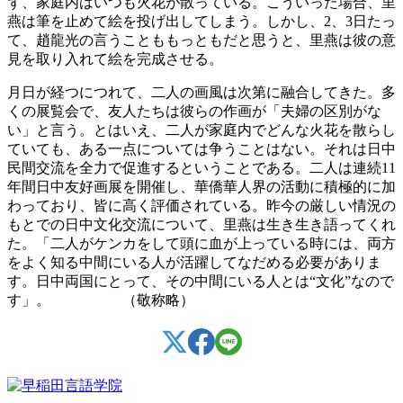
ず、家庭内はいつも火花が散っている。こういった場合、里
燕は筆を止めて絵を投げ出してしまう。しかし、2、3日たっ
て、趙龍光の言うことももっともだと思うと、里燕は彼の意
見を取り入れて絵を完成させる。
月日が経つにつれて、二人の画風は次第に融合してきた。多
くの展覧会で、友人たちは彼らの作画が「夫婦の区別がな
い」と言う。とはいえ、二人が家庭内でどんな火花を散らし
ていても、ある一点については争うことはない。それは日中
民間交流を全力で促進するということである。二人は連続11
年間日中友好画展を開催し、華僑華人界の活動に積極的に加
わっており、皆に高く評価されている。昨今の厳しい情況の
もとでの日中文化交流について、里燕は生き生き語ってくれ
た。「二人がケンカをして頭に血が上っている時には、両方
をよく知る中間にいる人が活躍してなだめる必要がありま
す。日中両国にとって、その中間にいる人とは“文化”なので
す」。 （敬称略）