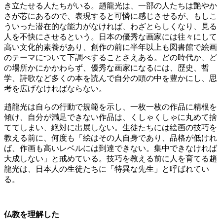
き立たせる人たちがいる。趙龍光は、一部の人たちは艶やか
さが芯にあるので、表現すると可憐に感じさせるが、もしこ
ういった潜在的な能力がなければ、わざとらしくなり、見る
人を不快にさせるという。日本の優秀な画家には往々にして
高い文化的素養があり、創作の前に半年以上も図書館で絵画
のテーマについて下調べすることさえある。どの時代か、ど
の場所かにかかわらず、優秀な画家になるには、歴史、哲
学、詩歌など多くの本を読んで自分の頭の中を豊かにし、思
考を広げなければならない。
趙龍光は自らの行動で規範を示し、一枚一枚の作品に精根を
傾け、自分が満足できない作品は、くしゃくしゃに丸めて捨
ててしまい、絶対に出展しない。生徒たちには絵画の技巧を
教える前に、何度も「絵はその人自身であり、品格が低けれ
ば、作画も高いレベルには到達できない。集中できなければ
大成しない」と戒めている。技巧を教える前に人を育てる趙
龍光は、日本人の生徒たちに「特異な先生」と呼ばれてい
る。
仏教を理解した