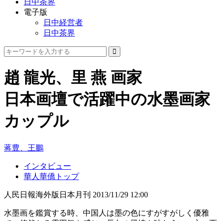
日中茶界
電子版
日中経営者
日中茶界
趙 龍光、里 燕 画家
日本画壇で活躍中の水墨画家
カップル
蒋豊、王鵬
インタビュー
華人華僑トップ
人民日報海外版日本月刊
2013/11/29 12:00
水墨画を鑑賞する時、中国人は墨の色にすがすがしく優雅