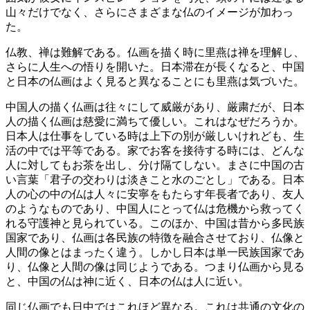
山々だけでなく、さらにさまざまな仏のイメージが加わっ
た。
仏教、禅は難解である。仏画を描く時に里燕は禅を理解し、
さらに人生への悟りを開いた。日本滞在が長くなると、中国
と日本の仏画はよく見ると異なることにも里燕は気づいた。
中国人の描く仏画は往々にして威厳があり、厳粛だが、日本
人の描く仏画は慈愛に満ちて優しい。これはなぜだろうか。
日本人は仕事をしている時は上下の別が厳しいけれども、生
活の中では平等である。家でお客を接待する時には、どんな
人に対してもお茶を出し、分け隔てしない。まさに中国の古
い言葉「君子の交わりは淡きこと水のごとし」である。日本
人の心の中の仏は人々に安寧をもたらす年長者であり、友人
のようなものであり、中国人にとって仏は危機から救ってく
れる守護神と見られている。このほか、中国は昔から多民族
国家であり、仏画は各民族の特徴を融合させており、仏像と
人間の像とはまったく違う。しかし日本は単一民族国家であ
り、仏像と人間の像は同じようである。つまり仏画から見る
と、中国の仏は神に近く、日本の仏は人に近い。
同じ仏画でも日中ではこれほど異なる。これは共通の文化の