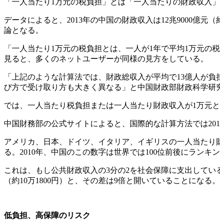
「一人当たり1万元の税負担」とは「一人当たりの財政収入
データによると、2013年の中国の財政収入は12兆9000億
論となる。
「一人当たり1万元の税負担とは、一人が1年で平均1万元の
見ると、多くのネットユーザーが同様の見方をしている。
「上記のような計算法では、財政総収入が平均で13億人が
び方で受け取り方も大きく異なる」と中国財政部財政科学研
では、一人当たり税負担または一人当たり財政収入が1万元
中国財務部の公式サイトによると、国際的な計算方法では2011
アメリカ、日本、ドイツ、イタリア、イギリスの一人当たり財政収
る。2010年、中国のこの数字は世界では100位前後にランキ
これは、もし公共財政収入の3分の2を社会保障に支出していると
（約10万1800円）と、その差は9倍と開いていることに
低負担、高保障のリスク