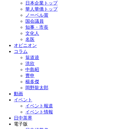
日本企業トップ
華人華僑トップ
ノーベル賞
国会議員
知事・市長
文化人
名医
オピニオン
コラム
翁道逵
洪欣
中島昭
曹申
楊多傑
岡野龍太郎
動画
イベント
イベント報道
イベント情報
日中茶界
電子版