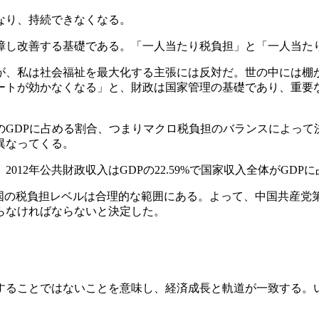
なり、持続できなくなる。
障し改善する基礎である。「一人当たり税負担」と「一人当た
が、私は社会福祉を最大化する主張には反対だ。世の中には棚
ートが効かなくなる」と、財政は国家管理の基礎であり、重要
のGDPに占める割合、つまりマクロ税負担のバランスによって
異なってくる。
2年公共財政収入はGDPの22.59%で国家収入全体がGDPに占
中国の税負担レベルは合理的な範囲にある。よって、中国共産党
らなければならないと決定した。
することではないことを意味し、経済成長と軌道が一致する。