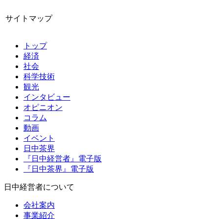
サイトマップ
トップ
経済
社会
科学技術
観光
インタビュー
オピニオン
コラム
動画
イベント
日中茶界
『日中経営者』電子版
『日中茶界』電子版
日中経営者について
会社案内
事業紹介