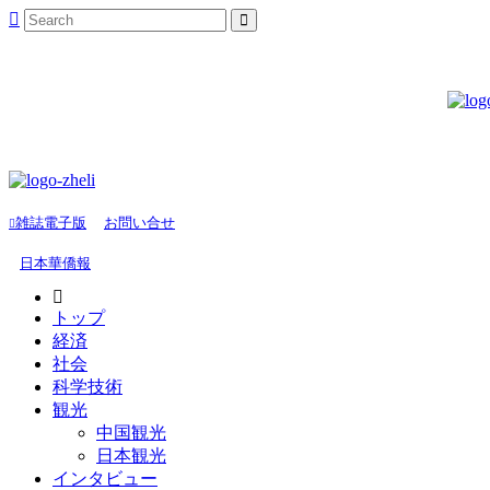
雑誌電子版
お問い合せ
日本華僑報
トップ
経済
社会
科学技術
観光
中国観光
日本観光
インタビュー