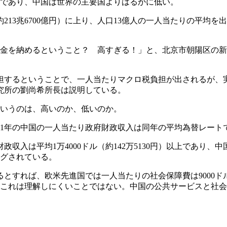
」であり、中国は世界の主要国よりはるかに低い。
元（約213兆6700億円）に上り、人口13億人の一人当たりの平
税金を納めるということ？ 高すぎる！」と、北京市朝陽区の
負担するということで、一人当たりマクロ税負担が出されるが、
究所の劉尚希所長は説明している。
というのは、高いのか、低いのか。
年の中国の一人当たり政府財政収入は同年の平均為替レートで15
入は平均1万4000ドル（約142万5130円）以上であり、
ングされている。
すれば、欧米先進国では一人当たりの社会保障費は9000ドル（
なる。これは理解しにくいことではない。中国の公共サービスと