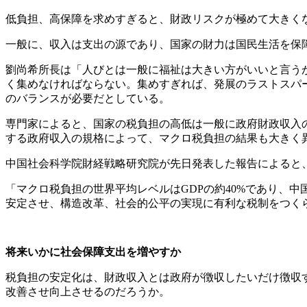
低負担、高保障を求めすぎると、財政リスクが極めて大きく
一般に、収入は支出の源であり、国家の財力は国民生活を保
劉尚希所長は「人びとは一般に福祉は大きい方がいいと言う
く集めなければならない。集めすぎれば、発展のラストスパ
のバランスが必要だとしている。
専門家によると、国家の税負担の高低は一般に政府財政収入
する政府収入の規格によって、マクロ税負担の結果も大きく
中国社会科学院財経戦略研究院が先日発表した報告によると、201
「マクロ税負担の世界平均レベルはGDPの約40%であり、
安定させ、構造改革、社会的公平の実現に有利な税制をつく
将来いかに社会保障支出を増やすか
税負担の安定化は、財政収入とは政府が徴収したいだけ徴収
改善させ向上させるのだろうか。