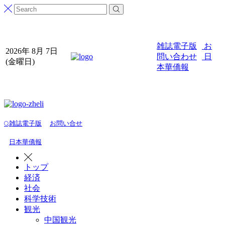
雑誌電子版
お
2026年 8月 7日
問い合わせ
日
(金曜日)
本華僑報
雑誌電子版
お問い合せ
日本華僑報
トップ
経済
社会
科学技術
観光
中国観光