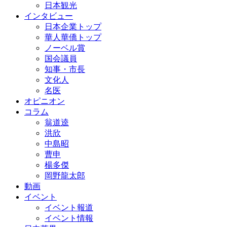
日本観光
インタビュー
日本企業トップ
華人華僑トップ
ノーベル賞
国会議員
知事・市長
文化人
名医
オピニオン
コラム
翁道逵
洪欣
中島昭
曹申
楊多傑
岡野龍太郎
動画
イベント
イベント報道
イベント情報