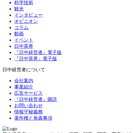
科学技術
観光
インタビュー
オピニオン
コラム
動画
イベント
日中茶界
『日中経営者』電子版
『日中茶界』電子版
日中経営者について
会社案内
事業紹介
広告サービス
『日中経営者』購読
お問い合わせ
情報守秘義務
著作権と免責事項