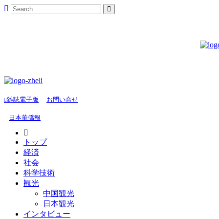
雑誌電子版
お問い合せ
日本華僑報
トップ
経済
社会
科学技術
観光
中国観光
日本観光
インタビュー