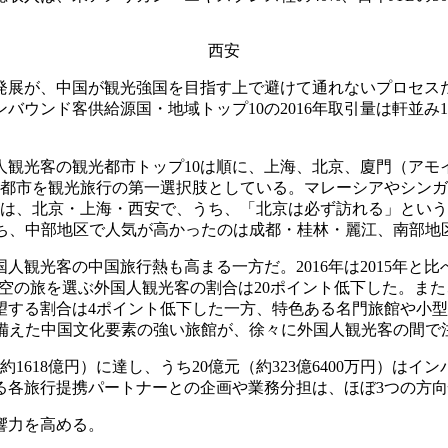
西安
展が、中国が観光強国を目指す上で避けて通れないプロセスだ。
ウンド客供給源国・地域トップ10の2016年取引量は軒並み
国人観光客の観光都市トップ10は順に、上海、北京、廈門（ア
3都市を観光旅行の第一選択肢としている。マレーシアやシンガ
、北京・上海・西安で、うち、「北京は必ず訪れる」という人は5
うち、中部地区で人気が高かったのは成都・桂林・麗江、南部
観光客の中国旅行熱も高まる一方だ。2016年は2015年と比
。一方、空の旅を選ぶ外国人観光客の割合は20ポイント低下した。
希望する割合は4ポイント低下した一方、特色ある名門旅館や小型
色を備えた中国文化要素の強い旅館が、徐々に外国人観光客の間で
約1618億円）に達し、うち20億元（約323億6400万円）は
る各旅行提携パートナーとの企画や業務分担は、ほぼ3つの方向
響力を高める。