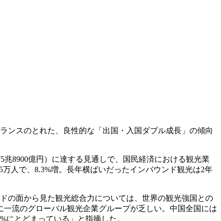
バランスのとれた、良性的な「出国・入国ダブル成長」の傾向
約75兆8900億円）に達する見通しで、国民経済における観光業
815万人で、8.3%増。長年横ばいだったインバウンド観光は2年
ンドの面から見た観光総合力については、世界の観光強国との
に一流のグローバル観光企業グループが乏しい。中国全国には
50%にとどまっている」と指摘した。