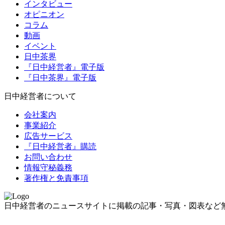
インタビュー
オピニオン
コラム
動画
イベント
日中茶界
『日中経営者』電子版
『日中茶界』電子版
日中経営者について
会社案内
事業紹介
広告サービス
『日中経営者』購読
お問い合わせ
情報守秘義務
著作権と免責事項
日中経営者のニュースサイトに掲載の記事・写真・図表など