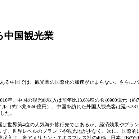
る中国観光業
である中国では、観光業の国際化の加速が止まらない。さらに
16年、中国の観光総収入は前年比13.6%増の4兆6900億元（
億ドル（約13兆3660億円）。中国を訪れた外国人観光客は延べ2
達した。
国は世界第4位の人気海外旅行先ではあるが、経済効果やブラ
まず、世界レベルのブランドや観光地が少なく、次に、国際的
総収入は、米アメリカン・エキスプレス社の40%、日本JTBの