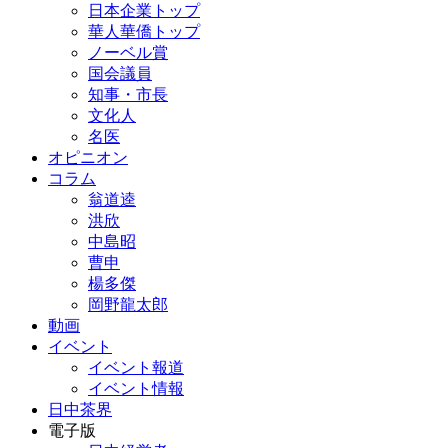
日本企業トップ
華人華僑トップ
ノーベル賞
国会議員
知事・市長
文化人
名医
オピニオン
コラム
翁道逵
洪欣
中島昭
曹申
楊多傑
岡野龍太郎
動画
イベント
イベント報道
イベント情報
日中茶界
電子版