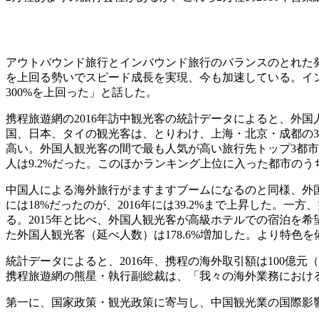
アウトバウンド旅行とインバウンド旅行のバランスのとれた発
を上回る勢いでスピード成長を実現、今も加速している。インバ
300%を上回った」と話した。
携程旅遊網の2016年訪中観光客の統計データによると、外
国、日本、タイの観光客は、とりわけ、上海・北京・成都の
高い。外国人観光客の間で最も人気が高い旅行先トップ3都市は
人は9.2%だった。このほかランキング上位に入った都市の
中国人による海外旅行がますますブームになるのと同様、外国人
には18%だったのが、2016年には39.2%まで上昇した
る。2015年と比べ、外国人観光客が高級ホテルでの宿泊を
た外国人観光客（延べ人数）は178.6%増加した。より特
統計データによると、2016年、携程の海外取引額は100億元（
携程旅遊網の熊星・執行副総裁は、「我々の海外業務におけ
第一に、国家政策・観光政策に寄与し、中国観光業の国際影