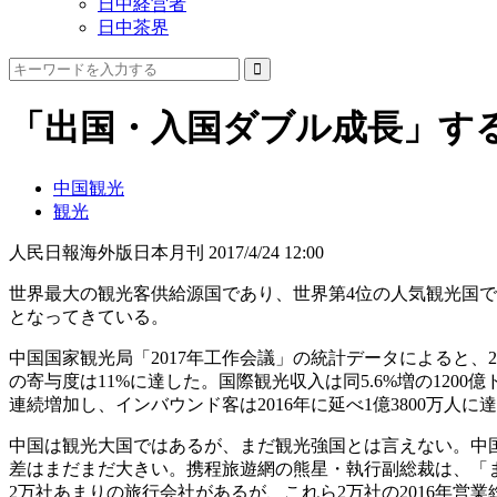
日中経営者
日中茶界
「出国・入国ダブル成長」す
中国観光
観光
人民日報海外版日本月刊
2017/4/24 12:00
世界最大の観光客供給源国であり、世界第4位の人気観光国
となってきている。
中国国家観光局「2017年工作会議」の統計データによると、20
の寄与度は11%に達した。国際観光収入は同5.6%増の1200
連続増加し、インバウンド客は2016年に延べ1億3800万人に
中国は観光大国ではあるが、まだ観光強国とは言えない。中
差はまだまだ大きい。携程旅遊網の熊星・執行副総裁は、「
2万社あまりの旅行会社があるが、これら2万社の2016年営業