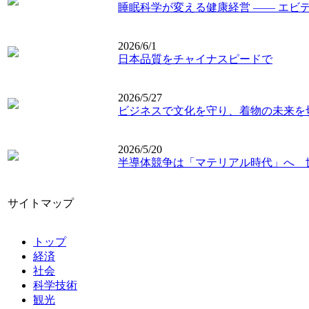
睡眠科学が変える健康経営 ―― エビ
2026/6/1
日本品質をチャイナスピードで
2026/5/27
ビジネスで文化を守り、着物の未来を
2026/5/20
半導体競争は「マテリアル時代」へ 
サイトマップ
トップ
経済
社会
科学技術
観光