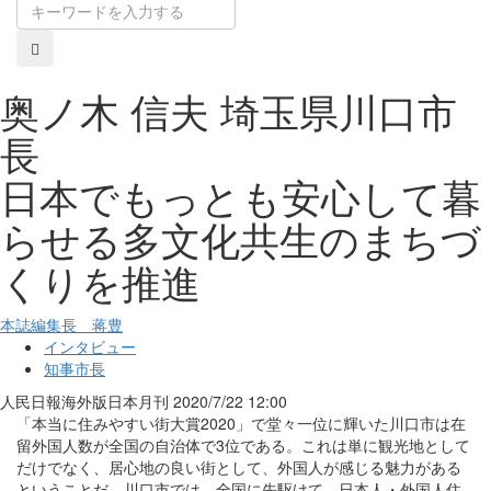
奥ノ木 信夫 埼玉県川口市
長
日本でもっとも安心して暮
らせる多文化共生のまちづ
くりを推進
本誌編集長 蒋豊
インタビュー
知事市長
人民日報海外版日本月刊
2020/7/22 12:00
「本当に住みやすい街大賞2020」で堂々一位に輝いた川口市は在
留外国人数が全国の自治体で3位である。これは単に観光地として
だけでなく、居心地の良い街として、外国人が感じる魅力がある
ということだ。川口市では、全国に先駆けて、日本人
・
外国人住