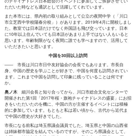
のチャイナドレス日本総会のイベントに参加してご挨拶させてい
ただいた時なども通訳として活躍してくれています。
また本市には、県内初の取り組みとして公立の夜間中学（「川口
市立芝西中学校陽春分校」）があります。2019年4月に開校しまし
た。教室では日本語だけでなく外国語も飛び交っています。日本
に10年以上住んでいても日本語があまり上手ではない人もいると
思います。年齢制限がなく夜間に誰でも学べますので、活用して
いただきたいと思います。
中国を30回以上訪問
—— 市長は川口市日中友好協会の会長でもあります。市長自
身、中国の歴史を学ぶことが好きで、中国を何度も訪問されてい
ます。これまで中国を訪問して印象に残っていることは何です
か。
奥ノ木
細川会長と知り合ってから、川口市総合文化センターで
開催された第1回「2017年桜
・
旗袍チャイナドレスの盛宴」にお招
きをいただいたのを機に、中国の方が主催するイベントには積極
的に参加しています。もともと私は若い頃から、古代から近代ま
で中国の歴史が大好きでした。
市長になる前私は埼玉県議会議員でした。埼玉県と中国の山西省
は姉妹都市協定を結んでいるのですが、そのころ県議会として、