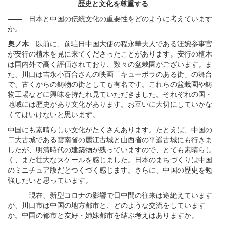
歴史と文化を尊重する
—— 日本と中国の伝統文化の重要性をどのように考えています
か。
奥ノ木
以前に、前駐日中国大使の程永華夫人である汪婉参事官
が安行の植木を見に来てくださったことがあります。安行の植木
は国内外で高く評価されており、数々の盆栽園がございます。ま
た、川口は吉永小百合さんの映画「キューポラのある街」の舞台
で、古くからの鋳物の街としても有名です。これらの盆栽園や鋳
物工場などに興味を持たれ見ていただきました。それぞれの国
・
地域には歴史があり文化があります。お互いに大切にしていかな
くてはいけないと思います。
中国にも素晴らしい文化がたくさんあります。たとえば、中国の
二大古城である雲南省の麗江古城と山西省の平遥古城にも行きま
したが、明清時代の建築物が残っていますので、とても素晴らし
く、また壮大なスケールを感じました。日本のまちづくりは中国
のミニチュア版だとつくづく感じます。さらに、中国の歴史を勉
強したいと思っています。
—— 現在、新型コロナの影響で日中間の往来は途絶えています
が、川口市は中国の地方都市と、どのような交流をしています
か。中国の都市と友好
・
姉妹都市を結ぶ考えはありますか。