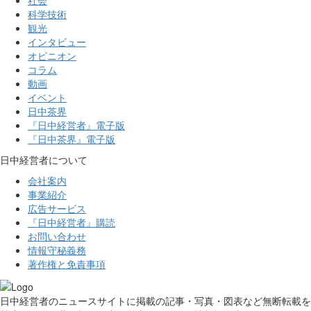
社会
科学技術
観光
インタビュー
オピニオン
コラム
動画
イベント
日中茶界
『日中経営者』電子版
『日中茶界』電子版
日中経営者について
会社案内
事業紹介
広告サービス
『日中経営者』購読
お問い合わせ
情報守秘義務
著作権と免責事項
日中経営者のニュースサイトに掲載の記事・写真・図表など無断転載を