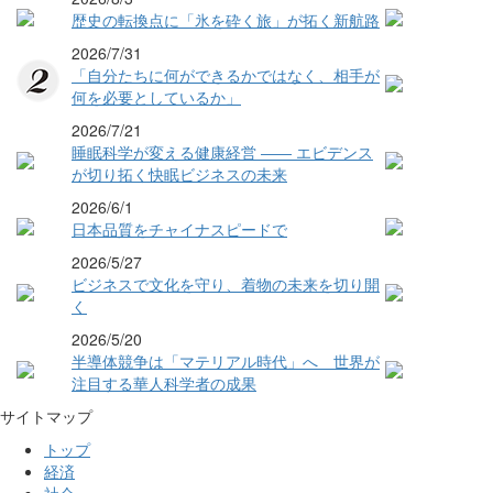
歴史の転換点に「氷を砕く旅」が拓く新航路
2026/7/31
「自分たちに何ができるかではなく、相手が
何を必要としているか」
2026/7/21
睡眠科学が変える健康経営 ―― エビデンス
が切り拓く快眠ビジネスの未来
2026/6/1
日本品質をチャイナスピードで
2026/5/27
ビジネスで文化を守り、着物の未来を切り開
く
2026/5/20
半導体競争は「マテリアル時代」へ 世界が
注目する華人科学者の成果
サイトマップ
トップ
経済