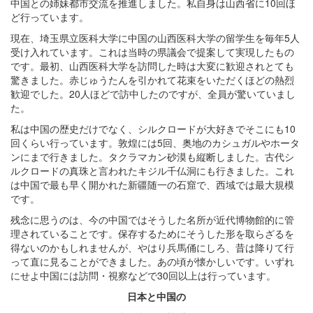
中国との姉妹都市交流を推進しました。私自身は山西省に10回ほ
ど行っています。
現在、埼玉県立医科大学に中国の山西医科大学の留学生を毎年5人
受け入れています。これは当時の県議会で提案して実現したもの
です。最初、山西医科大学を訪問した時は大変に歓迎されとても
驚きました。赤じゅうたんを引かれて花束をいただくほどの熱烈
歓迎でした。20人ほどで訪中したのですが、全員が驚いていまし
た。
私は中国の歴史だけでなく、シルクロードが大好きでそこにも10
回くらい行っています。敦煌には5回、奥地のカシュガルやホータ
ンにまで行きました。タクラマカン砂漠も縦断しました。古代シ
ルクロードの真珠と言われたキジル千仏洞にも行きました。これ
は中国で最も早く開かれた新疆随一の石窟で、西域では最大規模
です。
残念に思うのは、今の中国ではそうした名所が近代博物館的に管
理されていることです。保存するためにそうした形を取らざるを
得ないのかもしれませんが、やはり兵馬俑にしろ、昔は降りて行
って直に見ることができました。あの頃が懐かしいです。いずれ
にせよ中国には訪問
・
視察などで30回以上は行っています。
日本と中国の