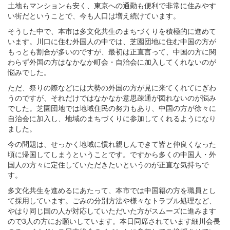
土地もマンションも安く、東京への通勤も便利で非常に住みやす
い街だということで、今も人口は増え続けています。
そうした中で、本市は多文化共生のまちづくりを積極的に進めて
います。川口に住む外国人の中では、芝園団地に住む中国の方が
もっとも割合が多いのですが、最初は正直言って、中国の方に関
わらず外国の方はなかなか町会
・
自治会に加入してくれないのが
悩みでした。
ただ、祭りの際などには大勢の外国の方が見に来てくれてにぎわ
うのですが、それだけではなかなか意思疎通が図れないのが悩み
でした。芝園団地では地域住民の努力もあり、中国の方が徐々に
自治会に加入し、地域のまちづくりに参加してくれるようになり
ました。
今の問題は、せっかく地域に慣れ親しんできて皆と仲良くなった
頃に帰国してしまうということです。ですから多くの中国人
・
外
国人の方々に定住していただきたいというのが正直な気持ちで
す。
多文化共生を進めるにあたって、本市では中国籍の方を職員とし
て採用しています。ごみの分別方法や様々なトラブル処理など、
やはり同じ国の人が対応していただいた方がスムーズに進みます
ので3人の方にお願いしています。本日同席されています細川会長