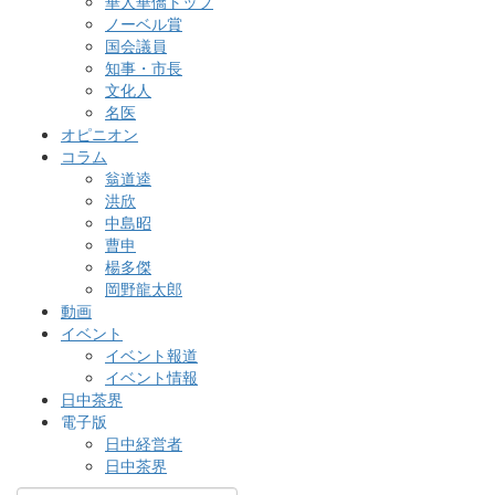
華人華僑トップ
ノーベル賞
国会議員
知事・市長
文化人
名医
オピニオン
コラム
翁道逵
洪欣
中島昭
曹申
楊多傑
岡野龍太郎
動画
イベント
イベント報道
イベント情報
日中茶界
電子版
日中経営者
日中茶界