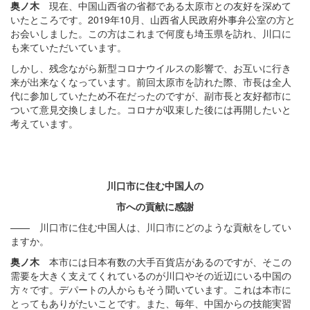
奥ノ木
現在、中国山西省の省都である太原市との友好を深めて
いたところです。2019年10月、山西省人民政府外事弁公室の方と
お会いしました。この方はこれまで何度も埼玉県を訪れ、川口に
も来ていただいています。
しかし、残念ながら新型コロナウイルスの影響で、お互いに行き
来が出来なくなっています。前回太原市を訪れた際、市長は全人
代に参加していたため不在だったのですが、副市長と友好都市に
ついて意見交換しました。コロナが収束した後には再開したいと
考えています。
川口市に住む中国人の
市への貢献に感謝
—— 川口市に住む中国人は、川口市にどのような貢献をしてい
ますか。
奥ノ木
本市には日本有数の大手百貨店があるのですが、そこの
需要を大きく支えてくれているのが川口やその近辺にいる中国の
方々です。デパートの人からもそう聞いています。これは本市に
とってもありがたいことです。また、毎年、中国からの技能実習