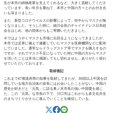
生が本市の鋳物産業を支えてくれるなど、大きく貢献してくださ
っています。長い年月を重ねて、本市と中国の方々とのお付き合
いも深まりました。
また、新型コロナウイルスの影響によって、街中からマスクが無
くなりました。そうした時に、細川会長のチャイナドレス日本総
会をはじめ、他の団体からもご寄贈いただきました。
今ではようやくマスクも市場に出回るようになってきましたが、
本市では災害に備えて備蓄していたマスクを医療機関などに配布
していました。通常ならドラッグストア等でマスクを購入するの
ですが、それでマスク不足になっていた時に中国の方からマスク
を頂いたことは本当に感謝してもし切れません。ありがたく使わ
せていただいております。
取材後記
これまで47都道府県の知事を取材してきたが、30回以上中国を訪
問している地方自治体の首長にはお会いしたことがない。中国の
歴史が好きだと「元気」に語る奥ノ木市長の強い中国愛を感じ
た。この「元気」な市長の下で、川口市はこれからも多文化共生
のまちづくりがさらに進んでいくことを確信している。