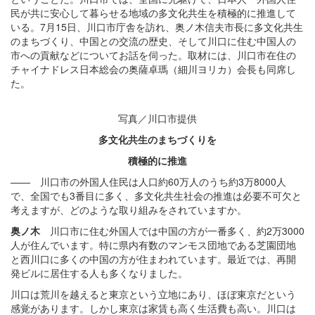
民が共に安心して暮らせる地域の多文化共生を積極的に推進して
いる。7月15日、川口市庁舎を訪れ、奥ノ木信夫市長に多文化共生
のまちづくり、中国との交流の歴史、そして川口に住む中国人の
市への貢献などについてお話を伺った。取材には、川口市在住の
チャイナドレス日本総会の奥薩卓瑪（細川ヨリカ）会長も同席し
た。
写真／川口市提供
多文化共生のまちづくりを
積極的に推進
—— 川口市の外国人住民は人口約60万人のうち約3万8000人
で、全国でも3番目に多く、多文化共生社会の推進は必要不可欠と
考えますが、どのような取り組みをされていますか。
奥ノ木
川口市に住む外国人では中国の方が一番多く、約2万3000
人が住んでいます。特に県内有数のマンモス団地である芝園団地
と西川口に多くの中国の方が住まわれています。最近では、再開
発ビルに居住する人も多くなりました。
川口は荒川を越えると東京という立地にあり、ほぼ東京だという
感覚があります。しかし東京は家賃も高く生活費も高い。川口は