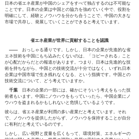
日本の省エネ産業が中国のシェアをすべて独占するのは不可能な
ことです。日本の企業は中国との協力を強めていく中で、役割を
明確にして、経験とノウハウを分かち合うことで、中国の大きな
市場で共存し、発展していくことができると考えています。
省エネ産業が世界に貢献することを認識
――
おっしゃる通りです。しかし、日本の企業が先進的な省
エネ技術を中国にもち込みたくないのは、「コピーされる」こと
が心配だからだとの報道があります。つまり、日本は先進的な技
術を持ちながら、中国との技術交流が十分ではなく、いずれ日本
企業は中国市場で生き残れなくなる、という指摘です。中国との
技術交流について、どう考えていますか。
千葉
日本の企業の一部には、確かにそういう考えをもった技
術者もいます。中国にノウハウをもっていったら、中国企業にノ
ウハウを盗まれるかもしれないと危惧しているようです。
彼らは、省エネ産業が利潤の多い産業だと考えています。それ
で、ノウハウを提供したがらず、ノウハウを保持することが自分
に有利だと考えているのです。
しかし、広い視野と度量を広くもって、環境対策、エネルギーの