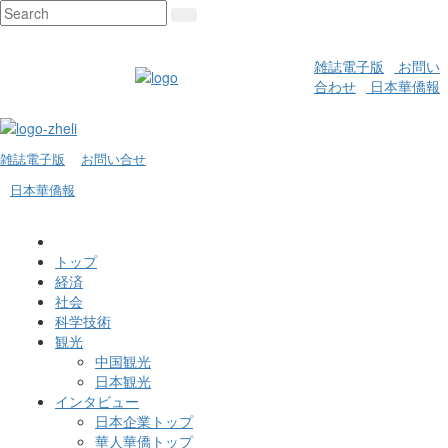
雑誌電子版
お問い
合わせ
日本華僑報
雑誌電子版
お問い合せ
日本華僑報
トップ
経済
社会
科学技術
観光
中国観光
日本観光
インタビュー
日本企業トップ
華人華僑トップ