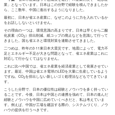
業」となっています。日本はこの分野で経験を積んできましたか
ら、ここ数年、中国に進出するようになりました。
最初に、日本が省エネ産業に、なぜこのように力を入れているか
をお話ししないといけません。
その理由の一つは、環境意識の高まりです。日本は早くから二酸
化炭素（CO
）排出削減、紙コップの廃止などを意識して行って
2
きました。国も省エネと環境対策を連動させてきました。
二つめは、昨年の3·11東日本大震災です。地震によって、電力不
足とエネルギー不足が大きな問題となって、省エネ産業はこれに
対応して行かなくてはなりません。
これに比べ中国では、省エネ産業を経済産業として発展させてい
ます。最近、中国は省エネ電球のLEDを大量に生産しているよう
ですね。CO
を排出しない新しいゴミ処理法などもでてきていま
2
す。
こうした分野で、日本の優位性は経験とノウハウを多く持ってい
ることです。今後、日本は中国との連携を強めて、日本の進んだ
経験とノウハウを中国に広めていくべきだと、私は考えていま
す。例えば、中国が工場を建設する際の、システムづくり、ノウ
ハウの提供を行うべきです。