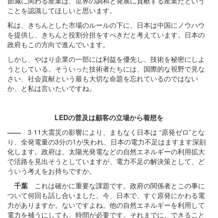
節減に関わる産業は、世界の調和と発展に貢献する産業だという
ことを認識してほしいと思います。
私は、きちんとした市場のルールの下に、日本は中国にノウハウ
を提供し、きちんと役割分担をすべきだと考えています。日本の
政府もこの方向で進んでいます。
しかし、やはり企業の一部には利益を優先し、技術を秘密にしよ
うとしている。そういった技術者たちには、国際的な視野で見な
さい、社会貢献という最も大切な命題を忘れているのではない
か、と私は言いたいですね。
LED
の普及は顧客の立場から着想を
――
3·11大震災の影響により、まもなく日本は “原発ゼロ”とな
り、全発電量の3分の1が失われ、日本の電力不足はますます深刻
化します。政府は、太陽光発電などの自然エネルギーの利用拡大
で活路を見出そうとしていますが、電力不足の解決策として、ど
ういう考えをお持ちですか。
千葉
これは確かに重要な課題です。政府の関係者とこの事に
ついて何回も話し合いました。今、日本で、すぐ原発にかわる電
力がありますか。ないですよね。他の自然エネルギーを利用して
電力を補うにしても、時間が必要です。それまでに、できること