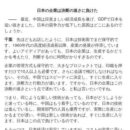
日本の企業は決断の速さに負けた
――
最近、中国は目覚ましい経済成長を遂げ、GDPで日本を
追い抜きました。日本の競争力が低下した原因はどこにあるので
しょうか。
千葉
先ほどもお話したように、日本は技術面でまだ保守的で
す。1960年代の高度経済成長以降、産業の発展が停滞していま
す。よいアイディアがあっても、日本の企業は、生産するかどう
かを考えたり、判断するのに時間がかりすぎるのです。
企業の管理方式も保守的で、大きなプロジェクトでは、印鑑を押
すだけで10人以上も必要です。さらに会議で検討しなければなら
ない。その点、中国ではスピーディに決定し、すぐに生産に入り
ます。決断力と行動力が違います。ですから、日本の企業はこの
決断の速さという点で遅れている、と私は言いたいですね。
つまり、同じような新しい技術があっても、日本がどうしようか
と迷っている時に、中国はもう着手しているのです。日本の技術
は進んでいるし、開発部門の人員も優秀ですが、実際に生産にか
かるまでが遅い。中国は新しい技術があれば、すぐに生産に入り
ます。日本はこの点で負けているのです。
もう一つは、日本経済は安定していますが、コストが非常に高い