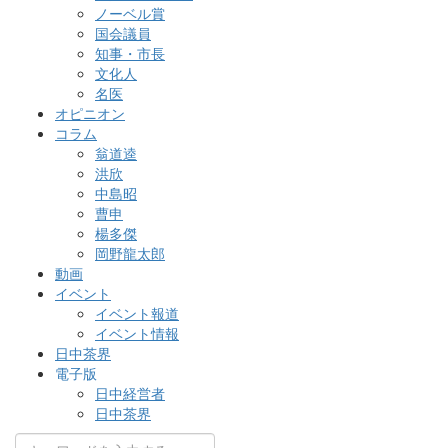
ノーベル賞
国会議員
知事・市長
文化人
名医
オピニオン
コラム
翁道逵
洪欣
中島昭
曹申
楊多傑
岡野龍太郎
動画
イベント
イベント報道
イベント情報
日中茶界
電子版
日中経営者
日中茶界