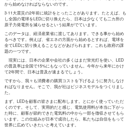
から始めなければならないのです。
3·11大震災の2年前に統計をとったことがあります。たとえば、も
し全国の電球をLEDに切り換えたら、日本は少なくても二カ所の
原子力発電所を減らせるという結果がでています。
このデータは、経済産業省に渡してあります。できる事から始め
るべきです。例えば、省エネの方面から始めるとすれば、電球を
全てLEDに切り換えることなどがあげられます。これも政府の課
題の一つです。
現実には、日本の企業や会社の多くはまだ蛍光灯を使い、LED
の普及率は全国で15%にもなっていません。今年から来年にかけ
て2年間で、日本は普及が速まるでしょう。
ですから、我々も消費者の購買コストを下げるように努力しなけ
ればなりません。そこで、我が社はビジネスモデルをつくりまし
た。
まず、LEDを顧客の皆さまに配布します。とにかく使っていただ
くのです。そして、実用的だと感じ、電気使用料が本当に下がっ
た時に、顧客が節約できた電気料の中から一部を徴収させてもら
います。この仕組みが日本で成功したら、私たちは自信をもって
世界に広めていきたいと考えています。