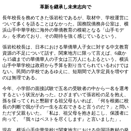
革新を継承し未来志向で
長年校長を務めてきた張岩松であるが、取材中、学校運営に
ついて多くを語ることはなかった。国務院僑務弁公室は、横
浜山手中華学校に海外の華僑教育の模範となる「山手モデ
ル」を求めており、その期待を強く感じているという。
張岩松校長は、日本における華僑華人子女に対する中文教育
資源の不足について話す。関東地方に限って言えば、6歳か
ら15歳までの華僑華人の子女は三万人にも上るという。横浜
山手中華学校は政府から予算を割り当てられているわけでは
ない。民間の学校であるゆえに、短期間で入学定員を増やす
のは無理である。
今年、小学部の面接試験で五名の受験者の中から一名を選考
するという状況があった。ひざまずいて張岩松の足を抱え、
孫を採ってくれと懇願する祖父母もいれば、「何を根拠に校
長の判断で我が子の一生を左右できると言うのだ？」と問い
ただす父親もいた。「私は、祖父母を抱き起こし、保護者に
向って、『我々はベストを尽くします』と言いました」。
現在、横浜山手中華学校は関東地方における中国語教材の発