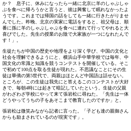
か？ 息子に、休みになったら一緒に北京に羊のしゃぶしゃ
ぶを食べに帰ろうかと言うと、彼は興奮して眠れなかったよ
うです。これまでは帰国の話をしても一緒に行きたがりませ
んでした。昨晚、北京の実家に電話をすると、祖父母は、順
番に孫に羊のしゃぶしゃぶを食べに連れて行ってやれると大
喜びでした。先生の授業のお陰で大家族が一つになれたんで
す！」。
生徒たちが中国の歴史や地理をより深く学び、中国の文化と
社会を理解できるようにと、横浜山手中華学校では毎年、中
国文化の常識と知識を競うコンテストを開催している。そこ
で初めて100点を取る生徒が現れた。不思議なことにその生
徒は華僑の第5世代で、両親はほとんど中国語は話せない。
ところが、この生徒は我先にと答えるこのコンテストが大好
きで、毎朝4時には起きて暗記していたという。生徒の父親
がわざわざ学校にやって来て張岩松に尋ねた。「先生は一体
どうやってうちの子をあそこまで教育したのですか」と。
張岩松は微笑みながら記者に言った。「子ども達の親御さん
からも励まされているのが現実です」。