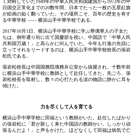
く対峙していた1949年の中華人民共和国建国から1972年の中
日国交正常化までの20数年間、日本でたった一枚の五星紅旗
が絵画の如く翻っていた。その場所こそ、百年の歴史を有す
る中華学校 ―― 横浜山手中華学校である。
2017年10月1日、横浜山手中華学校に学ぶ華僑華人の子女た
ちは、例年通り街に出て国慶節を祝い、中国語で「中華人民
共和国万歳！」と高らかに叫んでいた。今年も行進の先頭に
立ってそれをリードするのは、横浜山手中華学校校長の張岩
松氏である。
張岩松校長は中国国務院僑務弁公室から抜擢され、十数年前
に横浜山手中華学校に教師として赴任してきた。先ごろ、張
岩松校長を取材し、数々の心打たれる涙の物語に静かに耳を
傾けた。
力を尽くして人を育てる
横浜山手中華学校に田福という教師がいた。赴任したばかり
の張岩松に「君が新しく来た中国語の教師かい。しっかり頑
張るんだよ！」と声をかけた。ほどなくして田福は病気で亡