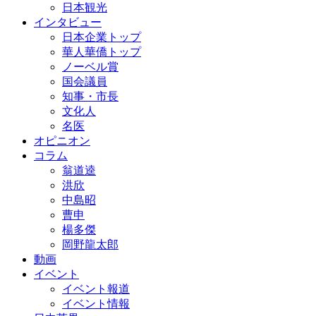
日本観光
インタビュー
日本企業トップ
華人華僑トップ
ノーベル賞
国会議員
知事・市長
文化人
名医
オピニオン
コラム
翁道逵
洪欣
中島昭
曹申
楊多傑
岡野龍太郎
動画
イベント
イベント報道
イベント情報