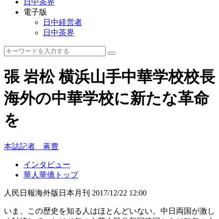
日中茶界
電子版
日中経営者
日中茶界
張 岩松 横浜山手中華学校校長
海外の中華学校に新たな革命
を
本誌記者 蒋豊
インタビュー
華人華僑トップ
人民日報海外版日本月刊
2017/12/22 12:00
いま、この歴史を知る人はほとんどいない。中日両国が激し