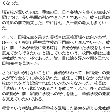
くなった。
張岩松が驚いたのは、葬儀の日、日本各地から多くの生徒が
駆けつけ、長い弔問の列ができたことであった。彼らは恩師
の遺影の前で慟哭した。中には七、八十歳の老人も多くい
た。
そして、田福先生を乗せた霊柩車は直接斎場へは向かわず、
ゆっくりと横浜山手中華学校の正門前へと進んでいった。彼
は生前、「私が最後に去る時は、自分が働いた学校をもう一
度見てから行きたい」と話していたという。校門の前は生徒
や教師たちで一杯であった。皆、目に涙を浮かべ頭を垂れて
田福先生を見送った。
さらに思いがけないことに、葬儀が終わって、田福先生の夫
人が寄付金を手に学校を訪れた。赴任して間もなかった張岩
松はそれをどう記録すればよいかわからなかった。校長は
「遺徳」という勘定があることを教えてくれた。多くの華僑
の教師が生前、家族に学校への寄付を託し、華僑学校の発展
を支えていたのである。
程貴という横浜山手中華学校を退職した齢90を超える元教師