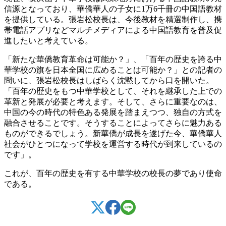
信源となっており、華僑華人の子女に1万6千冊の中国語教材
を提供している。張岩松校長は、今後教材を精選制作し、携
帯電話アプリなどマルチメディアによる中国語教育を普及促
進したいと考えている。
「新たな華僑教育革命は可能か？」、「百年の歴史を誇る中
華学校の旗を日本全国に広めることは可能か？」との記者の
問いに、張岩松校長はしばらく沈黙してから口を開いた。
「百年の歴史をもつ中華学校として、それを継承した上での
革新と発展が必要と考えます。そして、さらに重要なのは、
中国の今の時代の特色ある発展を踏まえつつ、独自の方式を
融合させることです。そうすることによってさらに魅力ある
ものができるでしょう。新華僑が成長を遂げた今、華僑華人
社会がひとつになって学校を運営する時代が到来しているの
です」。
これが、百年の歴史を有する中華学校の校長の夢であり使命
である。