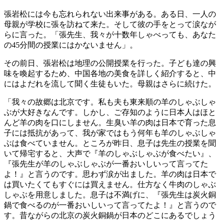
張岩松には今も忘れられない出来事がある。ある日、一人の
母親が学校に張を訪ねて来た。そして彼の手をとって涙なが
らに言った。「張先生、我々が十数年しゃべっても、あなた
の45分間の授業にはかないません」。
その前日、張岩松は地理の公開授業を行った。子ども達の興
味を喚起するため、中国各地の美食を詳しく紹介すると、中
にはよだれを流して聞く生徒もいた。母親はさらに続けた。
「我々の故郷は北京です。私も夫も東来順の羊のしゃぶしゃ
ぶが大好きなんです。しかし、ご存知のように日本人はほと
んど羊の肉を口にしません。生臭い羊の肉は日本で育った息
子には抵抗があって、我が家ではもう何年も羊のしゃぶしゃ
ぶは食べていません。ところが昨日、息子は先生の授業を聞
いて帰宅すると、大声で『羊のしゃぶしゃぶが食べたい』、
『張先生が羊のしゃぶしゃぶが一番おいしいって言ってた
よ！』と言うのです。思わず涙が出ました。羊の肉は日本で
は買いたくてもすぐには買えません。仕方なく牛肉のしゃぶ
しゃぶを用意しました。息子は不満げに、『張先生は炭火銅
鍋で食べるのが一番おいしいって言ってたよ！』と言うので
す。昔ながらの北京の炭火銅鍋が日本のどこにあるでしょう