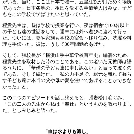
がいる。当時、ここは日本で唯一、五星紅旗がはためく場所
であった。日本各地の、祖国を愛する華僑華人はみな、子ど
もをこの学校で学ばせたいと思っていた。
程貴先生は、昼は学校で授業を行い、夜は宿舎で100名以上
の子ども達の世話をして、週末には外へ遊びに連れて行っ
た。ついには、妻や家族も学校の宿舎へ移り住み、洗濯や料
理を手伝った。彼はこうして30年間勤めあげた。
そして、張校長が『横浜山手中華学校百年史』編纂のため、
程貴先生を取材した時のことである。この老いた元教師は語
るうちに、「華僑の子ども達に申し訳ない」と言って泣くの
である。そして続けた。「私の力不足で、親元を離れて暮ら
す子ども達に本当の父や母の愛を注いであげることができな
かった」と。
この二つのエピソードを話し終えると、張岩松は涙ぐみ、
「この二人の先生から私は『奉仕』というものを教わりまし
た」としみじみと語った。
「血は水よりも濃し」