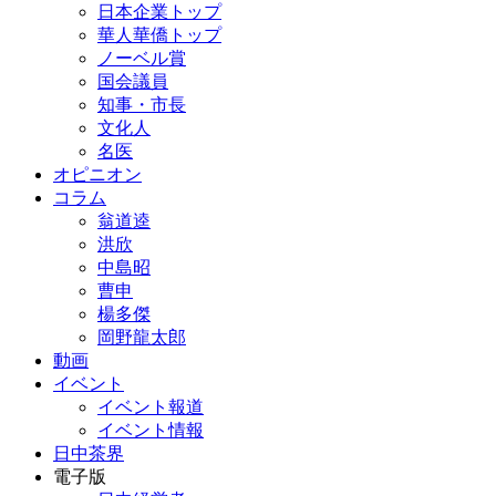
日本企業トップ
華人華僑トップ
ノーベル賞
国会議員
知事・市長
文化人
名医
オピニオン
コラム
翁道逵
洪欣
中島昭
曹申
楊多傑
岡野龍太郎
動画
イベント
イベント報道
イベント情報
日中茶界
電子版