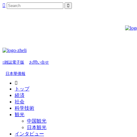
雑誌電子版
お問い合せ
日本華僑報
トップ
経済
社会
科学技術
観光
中国観光
日本観光
インタビュー