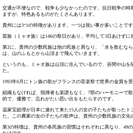
交通が不便なので、戦争も少なかったのです。抗日戦争の時
ますが、特色あるものがたくさんあります。
貴州には3つの特徴があります。一つは祝い事が多いことです。
苗族（ミャオ族）は146の祭日があり、平均して3日あけず
第2に、貴州の少数民族は他の民族と異なり、「水を飲むな
は、山のふもとから山頂まで飛んでいきます。
というのも、ミャオ族は山頂に住んでいるので、谷間や山を
た。
1993年6月にトン族の歌がフランスの音楽祭で世界の金賞を
組織もなければ、指揮者も楽譜もなく、7部のハーモニーで
的で、優雅で、忘れがたい思い出をもたらすのです。
温家宝総理が日本に連れて来た15人の女の子たちが歌った
た。この農家の女の子たちの歌声は、貴州の少数民族の文化
第3の特徴は、貴州の各民族の習慣はそれぞれに異なり、49