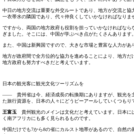
中日の地方交流は重要な外交ルートであり、地方が交流と協
一衣帯水の隣国であり、代々仲良くしていかなければなりま
ですから、両国の地方政府も役割を担っていかなければなら
ぎました。そこには、中国が学ぶべき点がたくさんあります
また、中国は新興国ですので、大きな市場と豊富な人力があ
地方が政府間で全方位的な協力を進めることにより、地方だ
地方政府も努力すべきだと考えています。
日本の観光客に観光文化ツーリズムを
―― 貴州省は今、経済成長の転換期にありますが、観光を
た旅行資源を、日本の人々にどうピーアールしていくつもり
王富玉
貴州観光のメインは文化だと考えています。日本には
く南アフリカにも多く見られるものです。
中国だけでも7から8の省にカルスト地帯があるので、自然