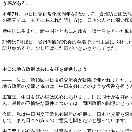
う感がある。
本年7月、中日国交正常化40周年を記念して、貴州訪日団は
の率直でユーモアにあふれた話し方は、日本の人々に深い印
新中国に生まれ、新中国とともにあゆみ、博士号をとった回
記者は7月18日、貴州省観光PR会の会場で王副主席に取材
語り始めると、少し強ばった顔がいきいきとしてきた。
中日の地方政府は共に友好を促進しよう
―― 先日、第13回中日友好交流会が貴陽で開かれました。
地方政府の交流と協力は、中日友好にどのような役割を担う
王富玉
中日友好の鍵は民心にあります。国民同士が友好的で
ん。最近の不愉快な事件については、両国政府の関係にとっ
今回、私は中日国交正常化40周年の好機に、日本と交流を
して、また日本の方々のご意見も聞きたいと思っています。
中日双方が心を開いて、誠意をもって、互いに向いあって話