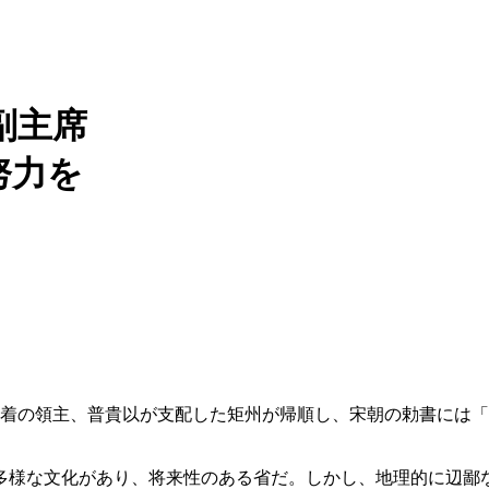
副主席
努力を
土着の領主、普貴以が支配した矩州が帰順し、宋朝の勅書には
、多様な文化があり、将来性のある省だ。しかし、地理的に辺鄙