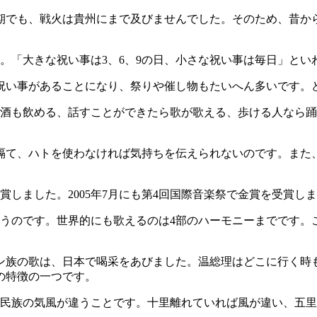
期でも、戦火は貴州にまで及びませんでした。そのため、昔か
「大きな祝い事は3、6、9の日、小さな祝い事は毎日」といわ
に祝い事があることになり、祭りや催し物もたいへん多いです。
ら酒も飲める、話すことができたら歌が歌える、歩ける人なら
隔て、ハトを使わなければ気持ちを伝えられないのです。また
受賞しました。2005年7月にも第4回国際音楽祭で金賞を受賞
歌うのです。世界的にも歌えるのは4部のハーモニーまでです。
トン族の歌は、日本で喝采をあびました。温総理はどこに行く時
の特徴の一つです。
の民族の気風が違うことです。十里離れていれば風が違い、五