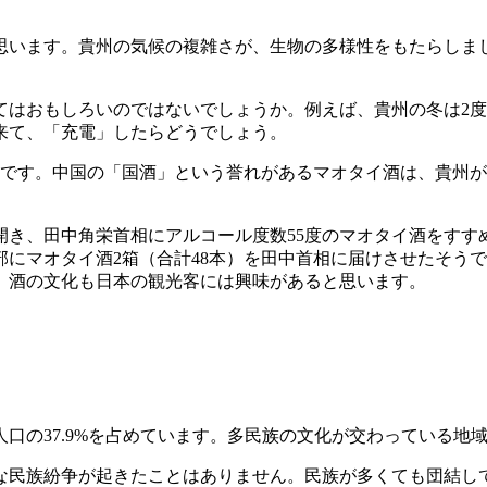
思います。貴州の気候の複雑さが、生物の多様性をもたらしま
はおもしろいのではないでしょうか。例えば、貴州の冬は2度か
来て、「充電」したらどうでしょう。
化です。中国の「国酒」という誉れがあるマオタイ酒は、貴州
を開き、田中角栄首相にアルコール度数55度のマオタイ酒をす
にマオタイ酒2箱（合計48本）を田中首相に届けさせたそう
、酒の文化も日本の観光客には興味があると思います。
人口の37.9%を占めています。多民族の文化が交わっている
民族紛争が起きたことはありません。民族が多くても団結し