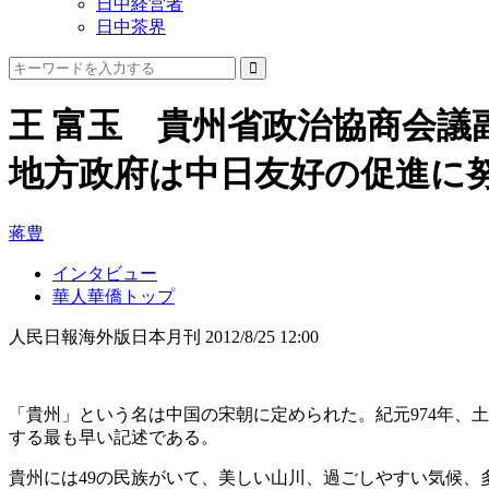
日中経営者
日中茶界
王 富玉 貴州省政治協商会議
地方政府は中日友好の促進に
蒋豊
インタビュー
華人華僑トップ
人民日報海外版日本月刊
2012/8/25 12:00
「貴州」という名は中国の宋朝に定められた。紀元974年、
する最も早い記述である。
貴州には49の民族がいて、美しい山川、過ごしやすい気候