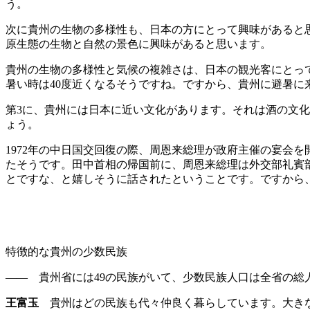
う。
次に貴州の生物の多様性も、日本の方にとって興味があると
原生態の生物と自然の景色に興味があると思います。
貴州の生物の多様性と気候の複雑さは、日本の観光客にとって
暑い時は40度近くなるそうですね。ですから、貴州に避暑に
第3に、貴州には日本に近い文化があります。それは酒の文
ょう。
1972年の中日国交回復の際、周恩来総理が政府主催の宴会
たそうです。田中首相の帰国前に、周恩来総理は外交部礼賓部
とですな、と嬉しそうに話されたということです。ですから
特徴的な貴州の少数民族
―― 貴州省には49の民族がいて、少数民族人口は全省の総
王富玉
貴州はどの民族も代々仲良く暮らしています。大きな