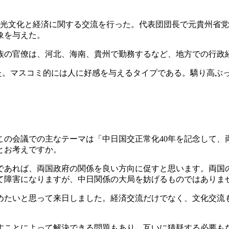
観光文化と経済に関する交流を行った。代表団団長で元貴州省
象を与えた。
族の官僚は、河北、海南、貴州で勤務するなど、地方での行政
した。マスコミ的には人に好感を与えるタイプである。驕り高ぶ
この会議での主なテーマは「中日国交正常化40年を記念して
とお考えですか。
あれば、両国政府の関係を良い方向に促すと思います。両国
て障害になりますが、中日関係の大局を妨げるものではありま
深めたいと思って来日しました。経済交流だけでなく、文化交流
すことによって解決できる問題もあり、互いに猜疑する必要も