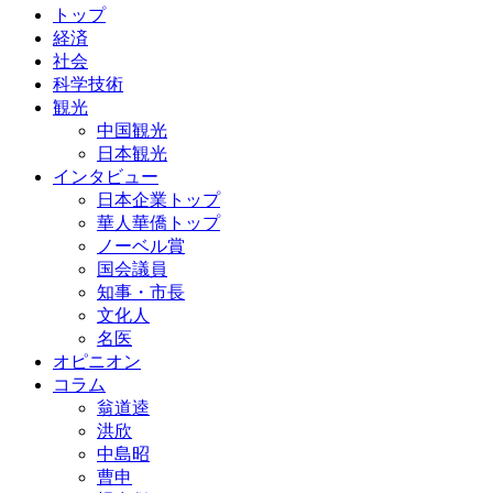
トップ
経済
社会
科学技術
観光
中国観光
日本観光
インタビュー
日本企業トップ
華人華僑トップ
ノーベル賞
国会議員
知事・市長
文化人
名医
オピニオン
コラム
翁道逵
洪欣
中島昭
曹申