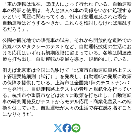
「車の運転は現在、ほぼ人によって行われている。自動運転
車の発展と使用は、有人と無人の車の関係をいかに処理する
かという問題に関わってくる。例えば交通違反された場合、
自動運転はどうするべきか。これらを検討しなければ混乱す
るだろう」。
公園や観光地での販売車の試み、それから開放的な道路での
路線バスやタクシーのテストなど、自動運転技術の生活にお
ける応用はいずれも初期段階に留まっている。各地は関連政
策を打ち出し、自動運転の発展を導き、規範的にしている。
例えば北京市は全国に先駆けて「北京市自動運転車路上テス
ト管理実施細則（試行）」を発表し、自動運転の発展に政策
の保障を提供している。上海市は全国第1陣のテストナンバ
ーを発行し、自動運転路上テストの管理と規範化を行ってい
る。杭州市や重慶市などは次々に政策を打ち出し、自動運転
車の研究開発及びテストからモデル応用・商業化普及への転
換を促している。自動運転が人々の生活で存在感を増すこと
になりそうだ。