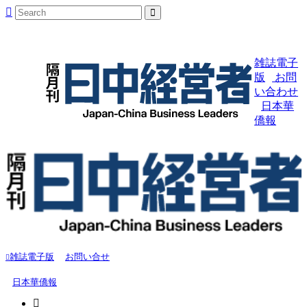
雑誌電子
版
お問
い合わせ
日本華
僑報
雑誌電子版
お問い合せ
日本華僑報