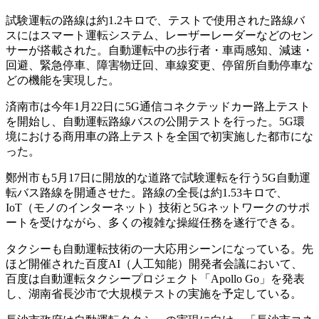
試験運転の路線は約1.2キロで、テストで使用された路線バ
スにはスマート運転システム、レーザーレーダーなどのセン
サーが搭載された。自動運転中の歩行者・車両感知、減速・
回避、緊急停車、障害物迂回、車線変更、停留所自動停車な
どの機能を実現した。
済南市は今年1月22日に5G通信コネクテッドカー路上テスト
を開始し、自動運転路線バスの公開テストを行った。5G環
境における商用車の路上テストを全国で初実施した都市にな
った。
鄭州市も5月17日に開放的な道路で試験運転を行う5G自動運
転バス路線を開通させた。路線の全長は約1.53キロで、
IoT（モノのインターネット）技術と5Gネットワークのサポ
ートを受けながら、多くの複雑な操縦任務を遂行できる。
タクシーも自動運転技術の一大応用シーンになっている。先
ほど開催された百度AI（人工知能）開発者会議において、
百度は自動運転タクシープロジェクト「Apollo Go」を発表
し、湖南省長沙市で大規模テストの実施を予定している。