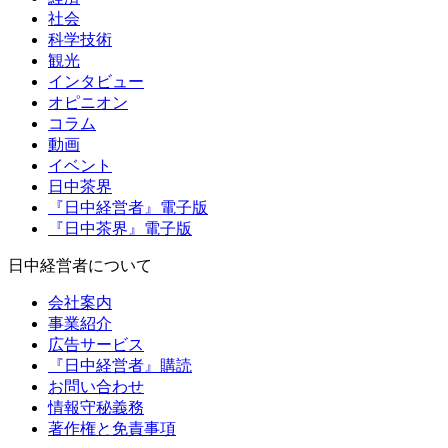
社会
科学技術
観光
インタビュー
オピニオン
コラム
動画
イベント
日中茶界
『日中経営者』電子版
『日中茶界』電子版
日中経営者について
会社案内
事業紹介
広告サービス
『日中経営者』購読
お問い合わせ
情報守秘義務
著作権と免責事項