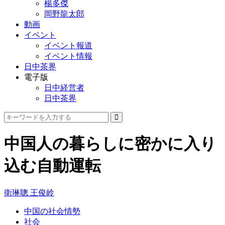
楊多傑
岡野龍太郎
動画
イベント
イベント報道
イベント情報
日中茶界
電子版
日中経営者
日中茶界
中国人の暮らしに密かに入り
込む自動運転
衛琳聰 王俊岭
中国の社会情勢
社会