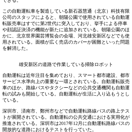
できる。
この自動運転車を製造している新石器慧通（北京）科技有限
公司のスタッフによると、朝陽公園で使用されている自動運
転販売車はすでに第2世代に突入しており、挙手による停車
や顔認証決済の機能が新たに追加されている。朝陽公園のほ
かに、北京世界園芸博覧会の会場、河北雄安新区などでも使
用されている。面積が広く売店のカバーが困難といった問題
を解消した。
雄安新区の道路で作業している掃除ロボット
自動運転は近年注目を集めており、スマート都市建設、都市
サービス水準向上の重要な一環とされている。自動運転販売
車のほか、路線バスやタクシーなどの公共交通機関も自動運
転の試みも開始している。自動運転が生活に入り込もうとし
ている。
深圳市、済南市、鄭州市などで自動運転路線バスの路上テス
トが展開されている。自動運転の公共交通における実用化が
推進されている。深圳市は2017年12月に自動運転路線バスの
開放的な道路におけるテストを行っていた。