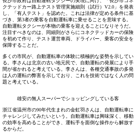
長沙市政府は自動運転タクシーの実現に向け、「長沙市コネ
クテッドカー路上テスト管理実施細則（試行）V2.0」を発表
し、「有人テスト」を認めた。これは法律が定める条件に基
づき、第3者の乗客を自動運転車に乗せることを意味する。
自動運転タクシーが本物の乗客を迎えることになりそうだ。
注目すべきなのは、同細則がさらにコネクテッドカーの保険
を初めて作り、テスト運営車両、ドライバー、乗客の安全を
保障することだ。
多くの市民が、自動運転車の体験に積極的な姿勢を示してい
る。李さんは北京の古い地元民で、自動運転の発展により手
間が省かれると考えている。李さんは、各種交通事故の多発
は人の運転の弊害を示しており、これを技術ではなく人の問
題と考えている。
雄安の無人スーパーでショッピングしている客
浙江省温州市の90年代生まれの金虹羽さんは、自動運転車に
チャレンジしてみたいという。自動運転車は興味深く、移動
の効率を高めることができ、運転手を面倒な操作から解放す
るからだ。