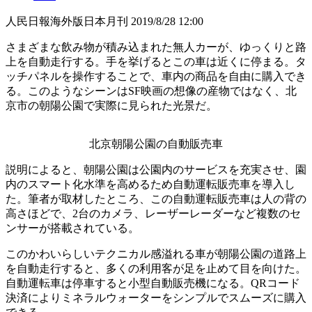
人民日報海外版日本月刊
2019/8/28 12:00
さまざまな飲み物が積み込まれた無人カーが、ゆっくりと路
上を自動走行する。手を挙げるとこの車は近くに停まる。タ
ッチパネルを操作することで、車内の商品を自由に購入でき
る。このようなシーンはSF映画の想像の産物ではなく、北
京市の朝陽公園で実際に見られた光景だ。
北京朝陽公園の自動販売車
説明によると、朝陽公園は公園内のサービスを充実させ、園
内のスマート化水準を高めるため自動運転販売車を導入し
た。筆者が取材したところ、この自動運転販売車は人の背の
高さほどで、2台のカメラ、レーザーレーダーなど複数のセ
ンサーが搭載されている。
このかわいらしいテクニカル感溢れる車が朝陽公園の道路上
を自動走行すると、多くの利用客が足を止めて目を向けた。
自動運転車は停車すると小型自動販売機になる。QRコード
決済によりミネラルウォーターをシンプルでスムーズに購入